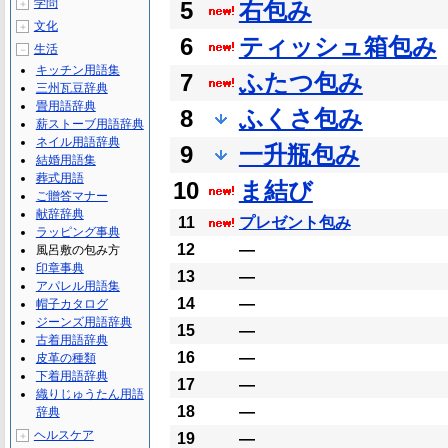
学問
5
右包み
＋
文化
＋
6
ティッシュ箱包み
生活
－
キッチン用語集
7
ふたつ包み
三州瓦豆辞典
畳用語辞典
8
ふくさ包み
薪ストーブ用語辞典
ネイル用語辞典
9
一升瓶包み
結婚用語集
葬式用語
10
ま結び
ご贈答マナー
献辞辞典
11
プレゼント包み
ラッピング事典
12
―
風呂敷の包み方
印章事典
13
―
アパレル用語集
14
―
帽子カタログ
ジーンズ用語辞典
15
―
古着用語辞典
16
―
皮革の種類
下着用語辞典
17
―
織りじゅうたん用語
18
―
辞典
ヘルスケア
＋
19
―