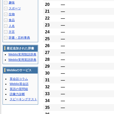
趣味
＋
20
―
スポーツ
＋
21
―
生物
＋
22
―
食品
＋
23
―
人名
＋
24
―
方言
＋
辞書・百科事典
＋
25
―
26
―
最近追加された辞書
27
―
Weblio実用類語辞典
28
―
Weblio実用英語辞典
29
―
Weblioのサービス
30
―
英会話コラム
31
―
Weblio英会話
32
―
英語の質問箱
33
―
語彙力診断
スピーキングテスト
34
―
35
―