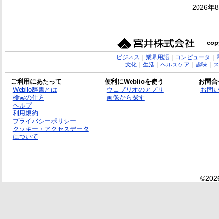
2026年
copy
ビジネス
｜
業界用語
｜
コンピュータ
｜
文化
｜
生活
｜
ヘルスケア
｜
趣味
｜
ス
ご利用にあたって
便利にWeblioを使う
お問合
Weblio辞書とは
ウェブリオのアプリ
お問
検索の仕方
画像から探す
ヘルプ
利用規約
プライバシーポリシー
クッキー・アクセスデータ
について
©2026