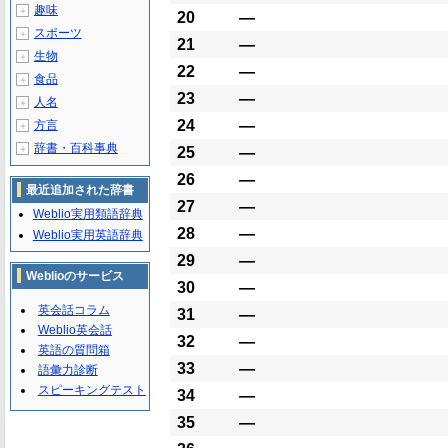
趣味
＋
20
―
スポーツ
＋
21
―
生物
＋
22
―
食品
＋
23
―
人名
＋
24
―
方言
＋
辞書・百科事典
＋
25
―
26
―
最近追加された辞書
27
―
Weblio実用類語辞典
28
―
Weblio実用英語辞典
29
―
Weblioのサービス
30
―
英会話コラム
31
―
Weblio英会話
32
―
英語の質問箱
33
―
語彙力診断
スピーキングテスト
34
―
35
―