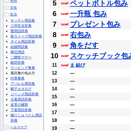
学問
5
ペットボトル包み
＋
文化
＋
6
一升瓶 包み
生活
－
キッチン用語集
7
プレゼント包み
三州瓦豆辞典
畳用語辞典
8
右包み
薪ストーブ用語辞典
ネイル用語辞典
9
角をだす
結婚用語集
葬式用語
10
スケッチブック包
ご贈答マナー
献辞辞典
11
ま 結び
ラッピング事典
12
―
風呂敷の包み方
印章事典
13
―
アパレル用語集
14
―
帽子カタログ
ジーンズ用語辞典
15
―
古着用語辞典
16
―
皮革の種類
下着用語辞典
17
―
織りじゅうたん用語
18
―
辞典
ヘルスケア
＋
19
―