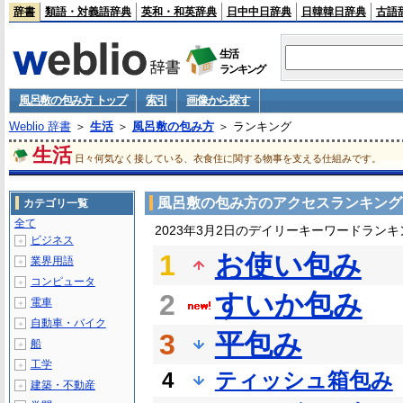
辞書
類語・対義語辞典
英和・和英辞典
日中中日辞典
日韓韓日辞典
古語
生活
ランキング
風呂敷の包み方 トップ
索引
画像から探す
Weblio 辞書
＞
生活
＞
風呂敷の包み方
＞ ランキング
生活
日々何気なく接している、衣食住に関する物事を支える仕組みです。
風呂敷の包み方のアクセスランキング
カテゴリ一覧
全て
2023年3月2日のデイリーキーワードランキ
ビジネス
＋
1
お使い包み
業界用語
＋
コンピュータ
＋
2
すいか包み
電車
＋
自動車・バイク
＋
3
平包み
船
＋
工学
＋
4
ティッシュ箱包み
建築・不動産
＋