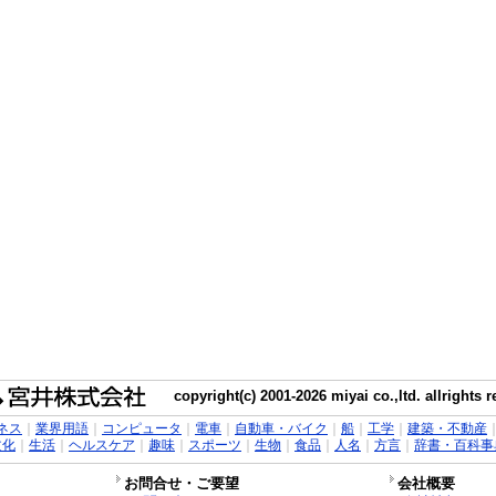
copyright(c) 2001-2026 miyai co.,ltd. allrights 
ネス
｜
業界用語
｜
コンピュータ
｜
電車
｜
自動車・バイク
｜
船
｜
工学
｜
建築・不動産
文化
｜
生活
｜
ヘルスケア
｜
趣味
｜
スポーツ
｜
生物
｜
食品
｜
人名
｜
方言
｜
辞書・百科事
お問合せ・ご要望
会社概要