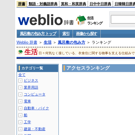
辞書
類語・対義語辞典
英和・和英辞典
日中中日辞典
日韓韓日辞
生活
ランキング
風呂敷の包み方 トップ
索引
画像から探す
Weblio 辞書
＞
生活
＞
風呂敷の包み方
＞ ランキング
生活
日々何気なく接している、衣食住に関する物事を支える仕組みで
アクセスランキング
カテゴリ一覧
全て
ビジネス
＋
業界用語
＋
コンピュータ
＋
電車
＋
自動車・バイク
＋
船
＋
工学
＋
建築・不動産
＋