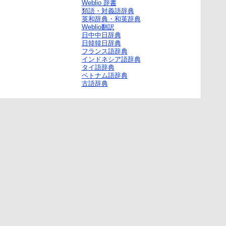
Weblio 辞書
類語・対義語辞典
英和辞典・和英辞典
Weblio翻訳
日中中日辞典
日韓韓日辞典
フランス語辞典
インドネシア語辞典
タイ語辞典
ベトナム語辞典
古語辞典