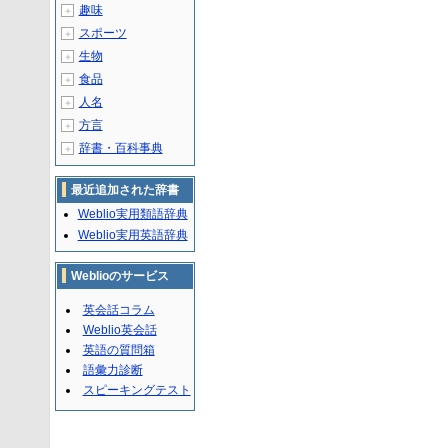
趣味
＋
スポーツ
＋
生物
＋
食品
＋
人名
＋
方言
＋
辞書・百科事典
＋
最近追加された辞書
Weblio実用類語辞典
Weblio実用英語辞典
Weblioのサービス
英会話コラム
Weblio英会話
英語の質問箱
語彙力診断
スピーキングテスト