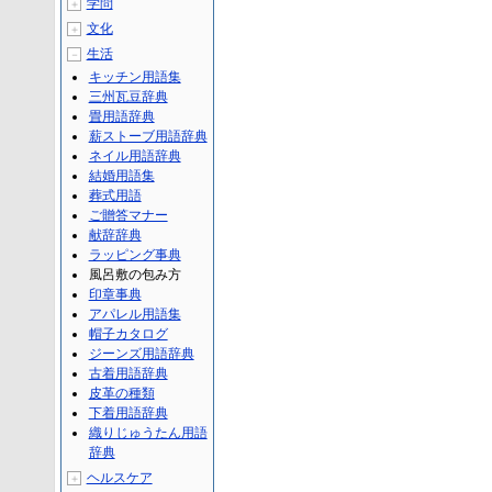
学問
＋
文化
＋
生活
－
キッチン用語集
三州瓦豆辞典
畳用語辞典
薪ストーブ用語辞典
ネイル用語辞典
結婚用語集
葬式用語
ご贈答マナー
献辞辞典
ラッピング事典
風呂敷の包み方
印章事典
アパレル用語集
帽子カタログ
ジーンズ用語辞典
古着用語辞典
皮革の種類
下着用語辞典
織りじゅうたん用語
辞典
ヘルスケア
＋