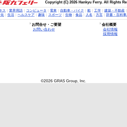
Copyright (C) 2026 Hankyu Ferry. All Rights R
ネス
｜
業界用語
｜
コンピュータ
｜
電車
｜
自動車・バイク
｜
船
｜
工学
｜
建築・不動産
文化
｜
生活
｜
ヘルスケア
｜
趣味
｜
スポーツ
｜
生物
｜
食品
｜
人名
｜
方言
｜
辞書・百科事
お問合せ・ご要望
会社概要
お問い合わせ
会社情報
採用情報
©2026 GRAS Group, Inc.