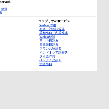
eserved.
｜
学問
典
ウェブリオのサービス
Weblio 辞書
類語・対義語辞典
英和辞典・和英辞典
Weblio翻訳
日中中日辞典
日韓韓日辞典
フランス語辞典
インドネシア語辞典
タイ語辞典
ベトナム語辞典
古語辞典