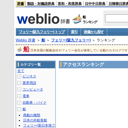
辞書
類語・対義語辞典
英和・和英辞典
日中中日辞典
日韓韓日辞
船
ランキング
フェリー(阪九フェリー) トップ
索引
画像から探す
Weblio 辞書
＞
船
＞
フェリー(阪九フェリー)
＞ ランキング
船
日本全国の船舶会社やフェリー会社が保有している船のカタログです
アクセスランキング
カテゴリ一覧
全て
ビジネス
＋
業界用語
＋
コンピュータ
＋
電車
＋
自動車・バイク
＋
船
－
商船の種類
日本の外航客船
フェリー(新日本海フ