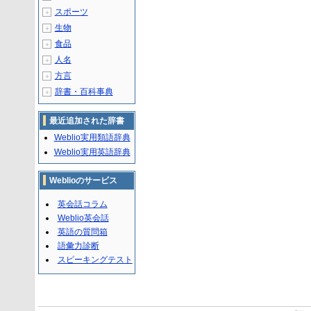
スポーツ
＋
生物
＋
食品
＋
人名
＋
方言
＋
辞書・百科事典
＋
最近追加された辞書
Weblio実用類語辞典
Weblio実用英語辞典
Weblioのサービス
英会話コラム
Weblio英会話
英語の質問箱
語彙力診断
スピーキングテスト