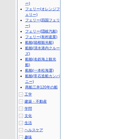
ー)
フェリー(オレンジフ
ェリー)
フェリー(四国フェリ
ー)
フェリー(隠岐汽船)
フェリー(有村産業)
船舶(箱根観光船)
船舶(清水港内クルー
ズ)
船舶(名鉄海上観光
船)
船舶(一本松海運)
船舶(常石造船カンパ
ニー)
商船三井120年の船
工学
＋
建築・不動産
＋
学問
＋
文化
＋
生活
＋
ヘルスケア
＋
趣味
＋