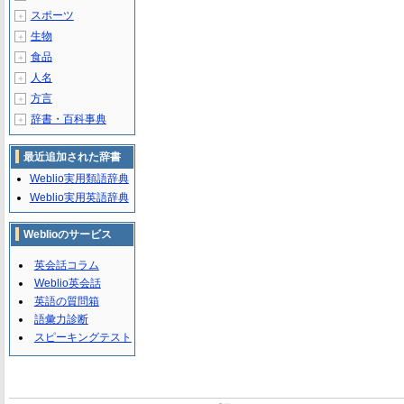
スポーツ
＋
生物
＋
食品
＋
人名
＋
方言
＋
辞書・百科事典
＋
最近追加された辞書
Weblio実用類語辞典
Weblio実用英語辞典
Weblioのサービス
英会話コラム
Weblio英会話
英語の質問箱
語彙力診断
スピーキングテスト