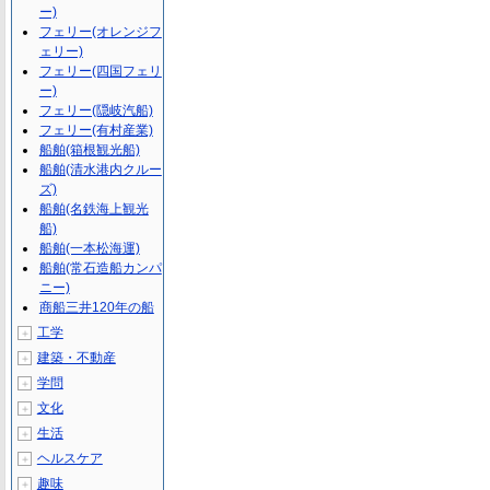
ー)
フェリー(オレンジフ
ェリー)
フェリー(四国フェリ
ー)
フェリー(隠岐汽船)
フェリー(有村産業)
船舶(箱根観光船)
船舶(清水港内クルー
ズ)
船舶(名鉄海上観光
船)
船舶(一本松海運)
船舶(常石造船カンパ
ニー)
商船三井120年の船
工学
＋
建築・不動産
＋
学問
＋
文化
＋
生活
＋
ヘルスケア
＋
趣味
＋