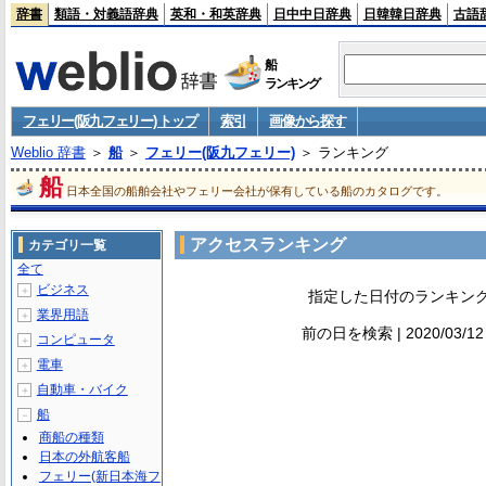
辞書
類語・対義語辞典
英和・和英辞典
日中中日辞典
日韓韓日辞典
古語
船
ランキング
フェリー(阪九フェリー) トップ
索引
画像から探す
Weblio 辞書
＞
船
＞
フェリー(阪九フェリー)
＞ ランキング
船
日本全国の船舶会社やフェリー会社が保有している船のカタログです。
アクセスランキング
カテゴリ一覧
全て
ビジネス
＋
指定した日付のランキン
業界用語
＋
前の日を検索 | 2020/03/1
コンピュータ
＋
電車
＋
自動車・バイク
＋
船
－
商船の種類
日本の外航客船
フェリー(新日本海フ