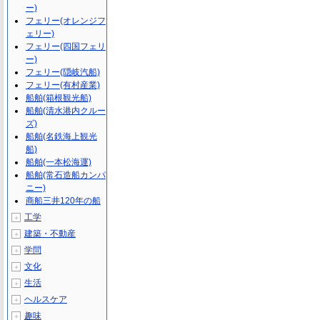
ー)
フェリー(オレンジフ
ェリー)
フェリー(四国フェリ
ー)
フェリー(隠岐汽船)
フェリー(有村産業)
船舶(箱根観光船)
船舶(清水港内クルー
ズ)
船舶(名鉄海上観光
船)
船舶(一本松海運)
船舶(常石造船カンパ
ニー)
商船三井120年の船
工学
＋
建築・不動産
＋
学問
＋
文化
＋
生活
＋
ヘルスケア
＋
趣味
＋