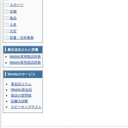
スポーツ
＋
生物
＋
食品
＋
人名
＋
方言
＋
辞書・百科事典
＋
最近追加された辞書
Weblio実用類語辞典
Weblio実用英語辞典
Weblioのサービス
英会話コラム
Weblio英会話
英語の質問箱
語彙力診断
スピーキングテスト