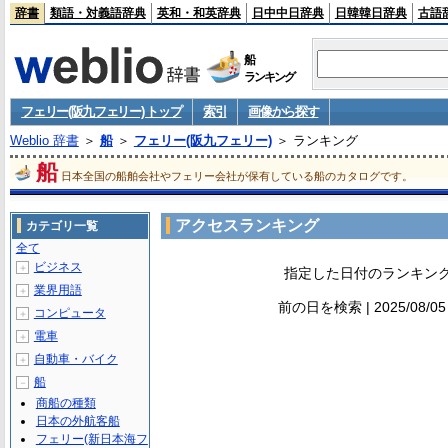
辞書
類語・対義語辞典
英和・和英辞典
日中中日辞典
日韓韓日辞典
古語
船
ランキング
フェリー(阪九フェリー) トップ
索引
画像から探す
Weblio 辞書
＞
船
＞
フェリー(阪九フェリー)
＞ ランキング
船
日本全国の船舶会社やフェリー会社が保有している船のカタログです。
アクセスランキング
カテゴリ一覧
全て
ビジネス
＋
指定した日付のランキン
業界用語
＋
前の日を検索 | 2025/08/0
コンピュータ
＋
電車
＋
自動車・バイク
＋
船
－
商船の種類
日本の外航客船
フェリー(新日本海フ