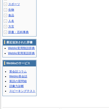
スポーツ
＋
生物
＋
食品
＋
人名
＋
方言
＋
辞書・百科事典
＋
最近追加された辞書
Weblio実用類語辞典
Weblio実用英語辞典
Weblioのサービス
英会話コラム
Weblio英会話
英語の質問箱
語彙力診断
スピーキングテスト