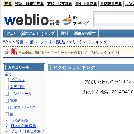
辞書
類語・対義語辞典
英和・和英辞典
日中中日辞典
日韓韓日辞典
古語
船
ランキング
フェリー(阪九フェリー) トップ
索引
画像から探す
Weblio 辞書
＞
船
＞
フェリー(阪九フェリー)
＞ ランキング
船
日本全国の船舶会社やフェリー会社が保有している船のカタログです。
アクセスランキング
カテゴリ一覧
全て
ビジネス
＋
指定した日付のランキン
業界用語
＋
前の日を検索 | 2014/04/1
コンピュータ
＋
電車
＋
自動車・バイク
＋
船
－
商船の種類
日本の外航客船
フェリー(新日本海フ