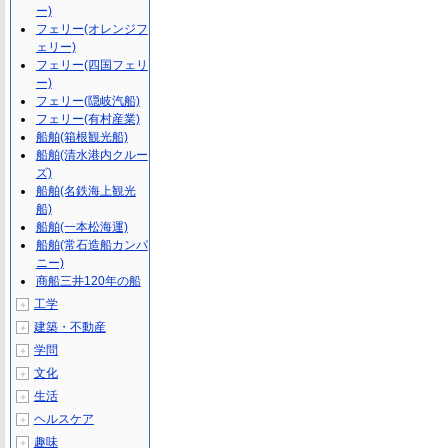
ー)
フェリー(オレンジフ
ェリー)
フェリー(四国フェリ
ー)
フェリー(隠岐汽船)
フェリー(有村産業)
船舶(箱根観光船)
船舶(清水港内クルー
ズ)
船舶(名鉄海上観光
船)
船舶(一本松海運)
船舶(常石造船カンパ
ニー)
商船三井120年の船
工学
＋
建築・不動産
＋
学問
＋
文化
＋
生活
＋
ヘルスケア
＋
趣味
＋