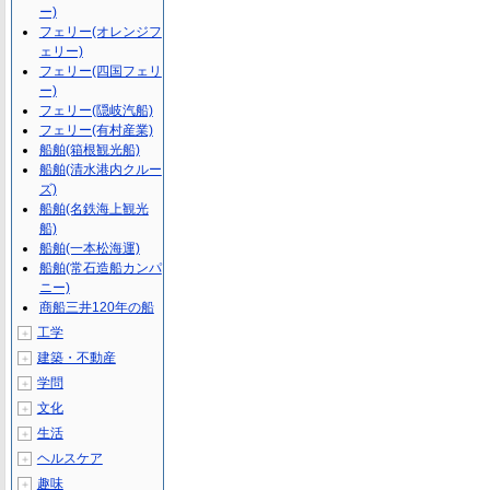
ー)
フェリー(オレンジフ
ェリー)
フェリー(四国フェリ
ー)
フェリー(隠岐汽船)
フェリー(有村産業)
船舶(箱根観光船)
船舶(清水港内クルー
ズ)
船舶(名鉄海上観光
船)
船舶(一本松海運)
船舶(常石造船カンパ
ニー)
商船三井120年の船
工学
＋
建築・不動産
＋
学問
＋
文化
＋
生活
＋
ヘルスケア
＋
趣味
＋