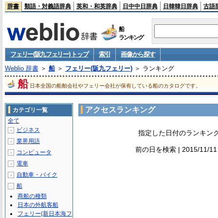
辞書
類語・対義語辞典
英和・和英辞典
日中中日辞典
日韓韓日辞典
古語
船
ランキング
フェリー(阪九フェリー) トップ
索引
画像から探す
Weblio 辞書
＞
船
＞
フェリー(阪九フェリー)
＞ ランキング
船
日本全国の船舶会社やフェリー会社が保有している船のカタログです。
アクセスランキング
カテゴリ一覧
全て
ビジネス
＋
指定した日付のランキン
業界用語
＋
前の日を検索 | 2015/11/1
コンピュータ
＋
電車
＋
自動車・バイク
＋
船
－
商船の種類
日本の外航客船
フェリー(新日本海フ