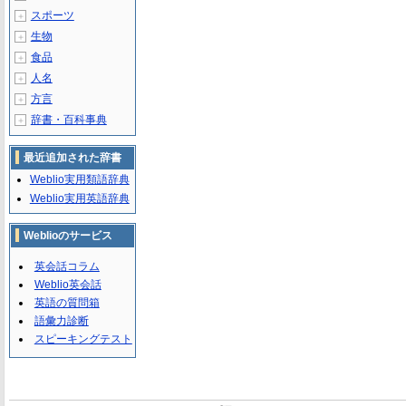
スポーツ
＋
生物
＋
食品
＋
人名
＋
方言
＋
辞書・百科事典
＋
最近追加された辞書
Weblio実用類語辞典
Weblio実用英語辞典
Weblioのサービス
英会話コラム
Weblio英会話
英語の質問箱
語彙力診断
スピーキングテスト