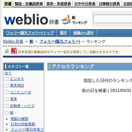
辞書
類語・対義語辞典
英和・和英辞典
日中中日辞典
日韓韓日辞典
古語
船
ランキング
フェリー(阪九フェリー) トップ
索引
画像から探す
Weblio 辞書
＞
船
＞
フェリー(阪九フェリー)
＞ ランキング
船
日本全国の船舶会社やフェリー会社が保有している船のカタログです。
アクセスランキング
カテゴリ一覧
全て
ビジネス
＋
指定した日付のランキン
業界用語
＋
前の日を検索 | 2011/03/3
コンピュータ
＋
電車
＋
自動車・バイク
＋
船
－
商船の種類
日本の外航客船
フェリー(新日本海フ