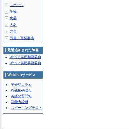
スポーツ
＋
生物
＋
食品
＋
人名
＋
方言
＋
辞書・百科事典
＋
最近追加された辞書
Weblio実用類語辞典
Weblio実用英語辞典
Weblioのサービス
英会話コラム
Weblio英会話
英語の質問箱
語彙力診断
スピーキングテスト