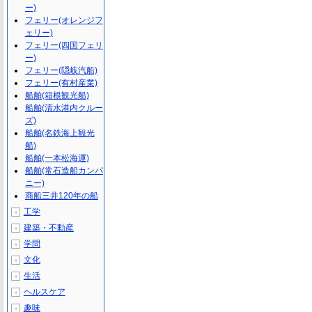
ー)
フェリー(オレンジフ
ェリー)
フェリー(四国フェリ
ー)
フェリー(隠岐汽船)
フェリー(有村産業)
船舶(箱根観光船)
船舶(清水港内クルー
ズ)
船舶(名鉄海上観光
船)
船舶(一本松海運)
船舶(常石造船カンパ
ニー)
商船三井120年の船
工学
＋
建築・不動産
＋
学問
＋
文化
＋
生活
＋
ヘルスケア
＋
趣味
＋