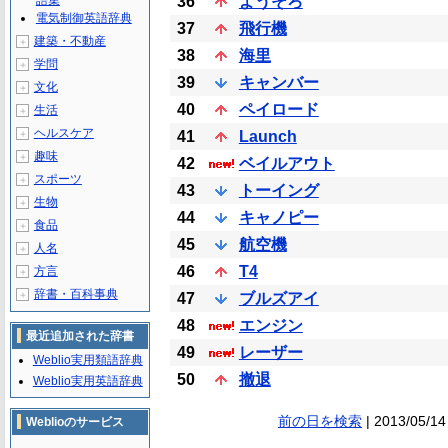
語集
36
ようそろ
電気制御英語辞典
37
飛行機
建築・不動産
＋
38
海里
学問
＋
39
キャンバー
文化
＋
40
ペイロード
生活
＋
ヘルスケア
＋
41
Launch
趣味
＋
42
ベイルアウト
スポーツ
＋
43
トーイング
生物
＋
44
キャノピー
食品
＋
45
航空機
人名
＋
46
T4
方言
＋
辞書・百科事典
＋
47
ブルズアイ
48
エンジン
最近追加された辞書
49
レーザー
Weblio実用類語辞典
50
撤退
Weblio実用英語辞典
前の日を検索
| 2013/05/14
Weblioのサービス