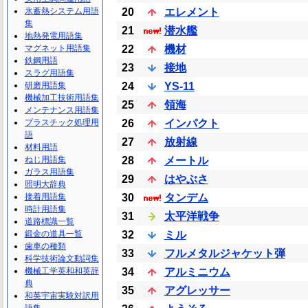
氷蓄熱システム用語
20
エレメント
集
21
潜水艦
地熱発電用語集
マグネット用語集
22
機材
鉄鋼用語
23
接地
スラグ用語集
研磨用語集
24
YS-11
機械加工技術用語集
25
領海
メンテナンス用語集
プラスチック処理用
26
インパクト
語
27
放射線
材料用語
ねじ用語集
28
メートル
ガラス用語集
29
はやぶさ
照明大辞典
接着用語集
30
タンデム
時計用語集
31
太平洋戦争
道路標識一覧
鍛金の道具一覧
32
ミル
歯車の種類
33
フルメタルジャケット弾
科学技術論文動詞集
機械工学英和和英辞
34
アルミニウム
典
35
アグレッサー
和英宇宙実験対訳用