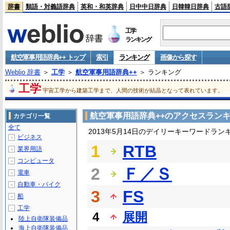
辞書
類語・対義語辞典
英和・和英辞典
日中中日辞典
日韓韓日辞典
古語
工学
ランキング
航空軍事用語辞典++ トップ
索引
ランキング
画像から探す
Weblio 辞書
＞
工学
＞
航空軍事用語辞典++
＞ ランキング
工学
宇宙工学から建築工学まで、人間の技術が結晶となって表れています。
航空軍事用語辞典++のアクセスラン
カテゴリ一覧
全て
2013年5月14日のデイリーキーワードラン
ビジネス
＋
1
RTB
業界用語
＋
コンピュータ
＋
2
Ｆ／Ｓ
電車
＋
自動車・バイク
＋
3
FS
船
＋
工学
－
4
展開
陸上自衛隊装備品
海上自衛隊装備品