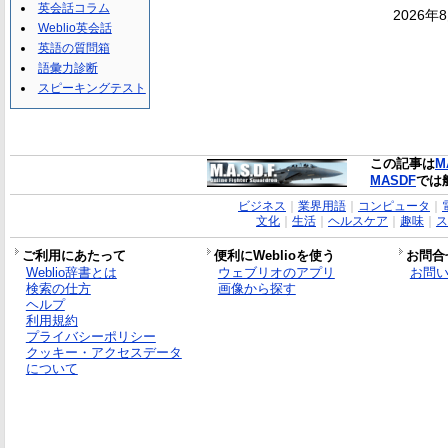
英会話コラム
2026年
Weblio英会話
英語の質問箱
語彙力診断
スピーキングテスト
この記事は
M
MASDF
では
ビジネス
｜
業界用語
｜
コンピュータ
｜
文化
｜
生活
｜
ヘルスケア
｜
趣味
｜
ス
ご利用にあたって
便利にWeblioを使う
お問合
Weblio辞書とは
ウェブリオのアプリ
お問
検索の仕方
画像から探す
ヘルプ
利用規約
プライバシーポリシー
クッキー・アクセスデータ
について