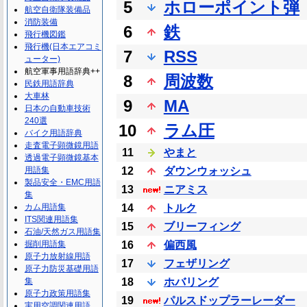
5
ホローポイント弾
航空自衛隊装備品
消防装備
6
鉄
飛行機図鑑
飛行機(日本エアコミ
7
RSS
ューター)
航空軍事用語辞典++
8
周波数
民鉄用語辞典
大車林
9
MA
日本の自動車技術
240選
10
ラム圧
バイク用語辞典
走査電子顕微鏡用語
11
やまと
透過電子顕微鏡基本
用語集
12
ダウンウォッシュ
製品安全・EMC用語
13
ニアミス
集
カム用語集
14
トルク
ITS関連用語集
15
ブリーフィング
石油/天然ガス用語集
掘削用語集
16
偏西風
原子力放射線用語
17
フェザリング
原子力防災基礎用語
集
18
ホバリング
原子力政策用語集
19
パルスドップラーレーダー
実用空調関連用語