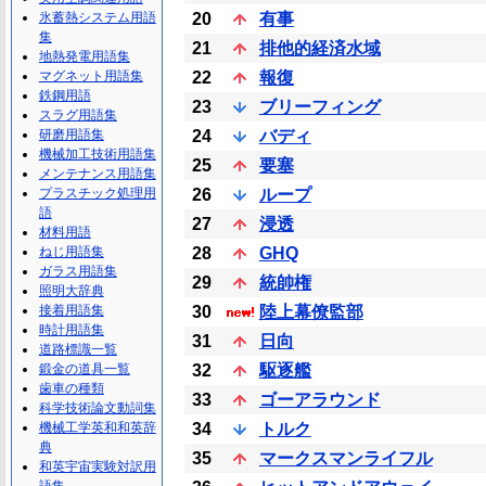
氷蓄熱システム用語
20
有事
集
21
排他的経済水域
地熱発電用語集
マグネット用語集
22
報復
鉄鋼用語
23
ブリーフィング
スラグ用語集
研磨用語集
24
バディ
機械加工技術用語集
25
要塞
メンテナンス用語集
プラスチック処理用
26
ループ
語
27
浸透
材料用語
ねじ用語集
28
GHQ
ガラス用語集
29
統帥権
照明大辞典
接着用語集
30
陸上幕僚監部
時計用語集
31
日向
道路標識一覧
鍛金の道具一覧
32
駆逐艦
歯車の種類
33
ゴーアラウンド
科学技術論文動詞集
機械工学英和和英辞
34
トルク
典
35
マークスマンライフル
和英宇宙実験対訳用