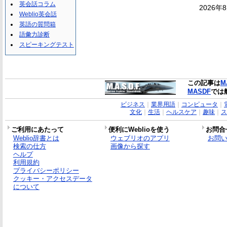
英会話コラム
2026年
Weblio英会話
英語の質問箱
語彙力診断
スピーキングテスト
この記事は
M
MASDF
では
ビジネス
｜
業界用語
｜
コンピュータ
｜
文化
｜
生活
｜
ヘルスケア
｜
趣味
｜
ス
ご利用にあたって
便利にWeblioを使う
お問合
Weblio辞書とは
ウェブリオのアプリ
お問
検索の仕方
画像から探す
ヘルプ
利用規約
プライバシーポリシー
クッキー・アクセスデータ
について