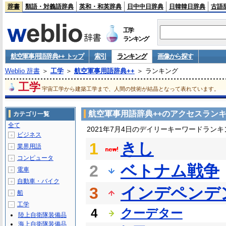
辞書
類語・対義語辞典
英和・和英辞典
日中中日辞典
日韓韓日辞典
古語
工学
ランキング
航空軍事用語辞典++ トップ
索引
ランキング
画像から探す
Weblio 辞書
＞
工学
＞
航空軍事用語辞典++
＞ ランキング
工学
宇宙工学から建築工学まで、人間の技術が結晶となって表れています。
航空軍事用語辞典++のアクセスラン
カテゴリ一覧
全て
2021年7月4日のデイリーキーワードランキ
ビジネス
＋
1
きし
業界用語
＋
コンピュータ
＋
2
ベトナム戦争
電車
＋
自動車・バイク
＋
3
インデペンデ
船
＋
工学
－
4
クーデター
陸上自衛隊装備品
海上自衛隊装備品