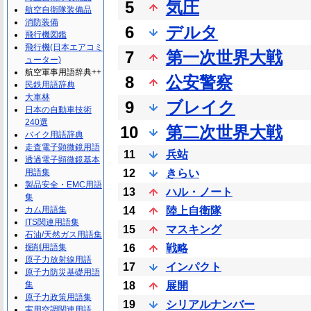
5
気圧
航空自衛隊装備品
消防装備
6
デルタ
飛行機図鑑
飛行機(日本エアコミ
7
第一次世界大戦
ューター)
航空軍事用語辞典++
8
公安警察
民鉄用語辞典
大車林
9
ブレイク
日本の自動車技術
240選
10
第二次世界大戦
バイク用語辞典
走査電子顕微鏡用語
11
兵站
透過電子顕微鏡基本
用語集
12
きらい
製品安全・EMC用語
13
ハル・ノート
集
カム用語集
14
陸上自衛隊
ITS関連用語集
15
マスキング
石油/天然ガス用語集
掘削用語集
16
戦略
原子力放射線用語
17
インパクト
原子力防災基礎用語
集
18
展開
原子力政策用語集
19
シリアルナンバー
実用空調関連用語