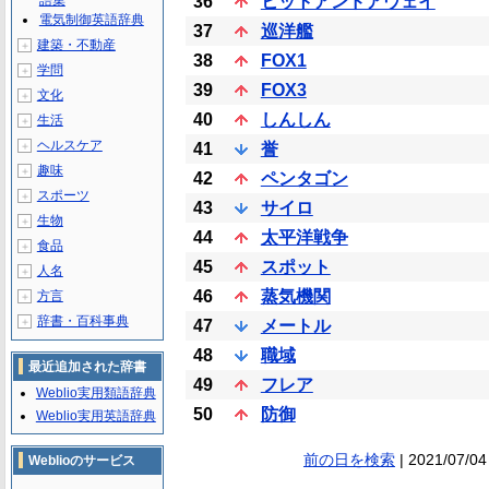
語集
36
ヒットアンドアウェイ
電気制御英語辞典
37
巡洋艦
建築・不動産
＋
38
FOX1
学問
＋
39
FOX3
文化
＋
40
しんしん
生活
＋
ヘルスケア
＋
41
誉
趣味
＋
42
ペンタゴン
スポーツ
＋
43
サイロ
生物
＋
44
太平洋戦争
食品
＋
45
スポット
人名
＋
46
蒸気機関
方言
＋
辞書・百科事典
＋
47
メートル
48
職域
最近追加された辞書
49
フレア
Weblio実用類語辞典
50
防御
Weblio実用英語辞典
前の日を検索
| 2021/07/04
Weblioのサービス