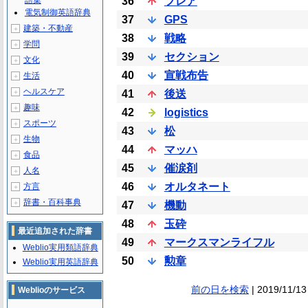
語集
36
フレア
電気制御英語辞典
37
GPS
建築・不動産
＋
38
戦略
学問
＋
39
セクション
文化
＋
40
宣戦布告
生活
＋
ヘルスケア
＋
41
後送
趣味
＋
42
logistics
スポーツ
＋
43
松
生物
＋
44
マッハ
食品
＋
45
催涙剤
人名
＋
46
オルタネート
方言
＋
辞書・百科事典
＋
47
機動
48
玉砕
最近追加された辞書
49
マークスマンライフル
Weblio実用類語辞典
50
勲章
Weblio実用英語辞典
前の日を検索
| 2019/11/13
Weblioのサービス