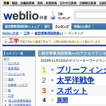
辞書
類語・対義語辞典
英和・和英辞典
日中中日辞典
日韓韓日辞典
古語
工学
ランキング
航空軍事用語辞典++ トップ
索引
ランキング
画像から探す
Weblio 辞書
＞
工学
＞
航空軍事用語辞典++
＞ ランキング
工学
宇宙工学から建築工学まで、人間の技術が結晶となって表れています。
航空軍事用語辞典++のアクセスラン
カテゴリ一覧
全て
2019年11月13日のデイリーキーワードラ
ビジネス
＋
1
ブリーフィン
業界用語
＋
コンピュータ
＋
2
太平洋戦争
電車
＋
自動車・バイク
＋
3
スポット
船
＋
工学
－
4
展開
陸上自衛隊装備品
海上自衛隊装備品