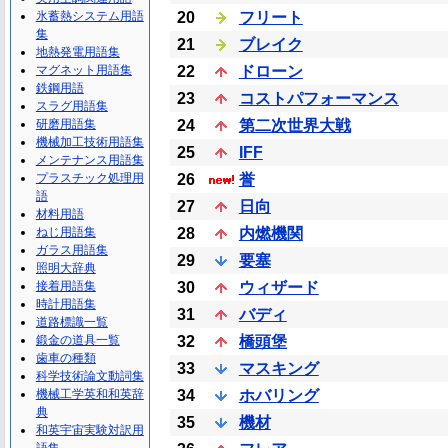
氷蓄熱システム用語
20
フリート
集
21
ブレイク
地熱発電用語集
マグネット用語集
22
ドローン
鉄鋼用語
23
コストパフォーマンス
スラグ用語集
研磨用語集
24
第二次世界大戦
機械加工技術用語集
25
IFF
メンテナンス用語集
プラスチック処理用
26
誉
語
27
日向
材料用語
ねじ用語集
28
内燃機関
ガラス用語集
29
要塞
照明大辞典
接着用語集
30
ウィザード
時計用語集
31
バディ
道路標識一覧
鍛金の道具一覧
32
橋頭堡
歯車の種類
33
マスキング
科学技術論文動詞集
機械工学英和和英辞
34
ホバリング
典
35
機材
和英宇宙実験対訳用