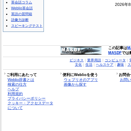
英会話コラム
2026年
Weblio英会話
英語の質問箱
語彙力診断
スピーキングテスト
この記事は
M
MASDF
では
ビジネス
｜
業界用語
｜
コンピュータ
｜
文化
｜
生活
｜
ヘルスケア
｜
趣味
｜
ス
ご利用にあたって
便利にWeblioを使う
お問合
Weblio辞書とは
ウェブリオのアプリ
お問
検索の仕方
画像から探す
ヘルプ
利用規約
プライバシーポリシー
クッキー・アクセスデータ
について