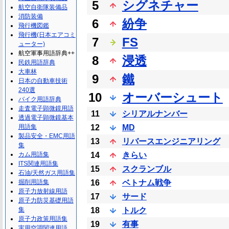
5
シグネチャー
航空自衛隊装備品
消防装備
6
紛争
飛行機図鑑
飛行機(日本エアコミ
7
FS
ューター)
航空軍事用語辞典++
8
浸透
民鉄用語辞典
大車林
9
鐵
日本の自動車技術
240選
10
オーバーシュート
バイク用語辞典
走査電子顕微鏡用語
11
シリアルナンバー
透過電子顕微鏡基本
用語集
12
MD
製品安全・EMC用語
13
リバースエンジニアリング
集
カム用語集
14
きらい
ITS関連用語集
15
スクランブル
石油/天然ガス用語集
掘削用語集
16
ベトナム戦争
原子力放射線用語
17
サード
原子力防災基礎用語
集
18
トルク
原子力政策用語集
19
有事
実用空調関連用語