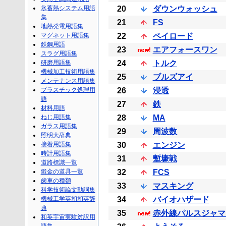
氷蓄熱システム用語
20
ダウンウォッシュ
集
21
FS
地熱発電用語集
マグネット用語集
22
ペイロード
鉄鋼用語
23
エアフォースワン
スラグ用語集
研磨用語集
24
トルク
機械加工技術用語集
25
ブルズアイ
メンテナンス用語集
プラスチック処理用
26
浸透
語
27
鉄
材料用語
ねじ用語集
28
MA
ガラス用語集
29
周波数
照明大辞典
接着用語集
30
エンジン
時計用語集
31
塹壕戦
道路標識一覧
鍛金の道具一覧
32
FCS
歯車の種類
33
マスキング
科学技術論文動詞集
機械工学英和和英辞
34
バイオハザード
典
35
赤外線パルスジャマ
和英宇宙実験対訳用