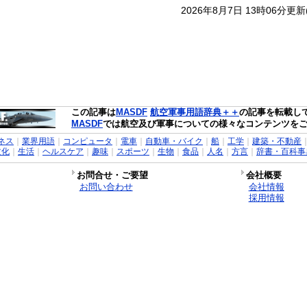
2026年8月7日 13時06分更
この記事は
MASDF
航空軍事用語辞典＋＋
の記事を転載し
MASDF
では航空及び軍事についての様々なコンテンツを
ネス
｜
業界用語
｜
コンピュータ
｜
電車
｜
自動車・バイク
｜
船
｜
工学
｜
建築・不動産
文化
｜
生活
｜
ヘルスケア
｜
趣味
｜
スポーツ
｜
生物
｜
食品
｜
人名
｜
方言
｜
辞書・百科事
お問合せ・ご要望
会社概要
お問い合わせ
会社情報
採用情報