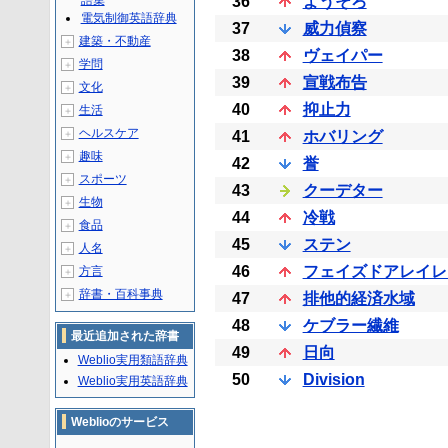
語集
36
ようそろ
電気制御英語辞典
37
威力偵察
建築・不動産
＋
38
ヴェイパー
学問
＋
39
宣戦布告
文化
＋
40
抑止力
生活
＋
ヘルスケア
＋
41
ホバリング
趣味
＋
42
誉
スポーツ
＋
43
クーデター
生物
＋
44
冷戦
食品
＋
45
ステン
人名
＋
46
フェイズドアレイレ
方言
＋
辞書・百科事典
＋
47
排他的経済水域
48
ケブラー繊維
最近追加された辞書
49
日向
Weblio実用類語辞典
50
Division
Weblio実用英語辞典
Weblioのサービス