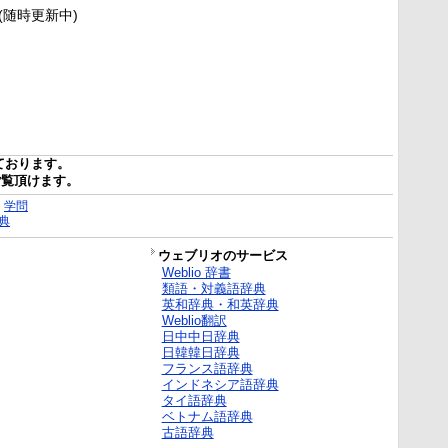
新(随時更新中)
ております。
ご覧頂けます。
｜
学問
典
ウェブリオのサービス
Weblio 辞書
類語・対義語辞典
英和辞典・和英辞典
Weblio翻訳
日中中日辞典
日韓韓日辞典
フランス語辞典
インドネシア語辞典
タイ語辞典
ベトナム語辞典
古語辞典