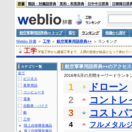
辞書
類語・対義語辞典
英和・和英辞典
日中中日辞典
日韓韓日辞
工学
ランキング
航空軍事用語辞典++ トップ
索引
ランキング
画像から探す
Weblio 辞書
＞
工学
＞
航空軍事用語辞典++
＞ ランキング
工学
宇宙工学から建築工学まで、人間の技術が結晶となって表れてい
航空軍事用語辞典++のアクセ
カテゴリ一覧
全て
2016年5月の月間キーワードランキ
ビジネス
＋
1
ドローン
業界用語
＋
コンピュータ
＋
2
コントレ
電車
＋
自動車・バイク
＋
3
コストパ
船
＋
工学
－
4
フルメタル
陸上自衛隊装備品
海上自衛隊装備品