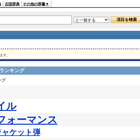
典
古語辞典
その他の辞書▼
ます。
スランキング
ング
イル
フォーマンス
ジャケット弾