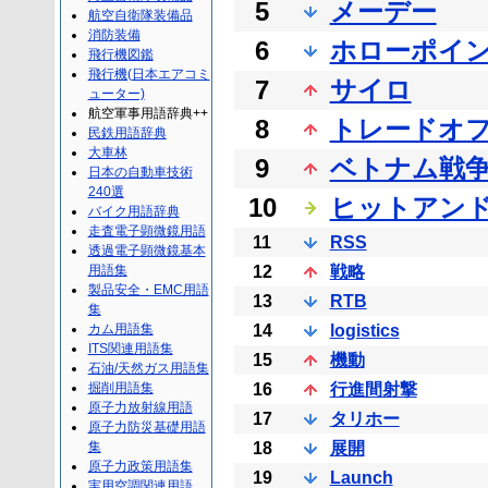
5
メーデー
航空自衛隊装備品
消防装備
6
ホローポイ
飛行機図鑑
飛行機(日本エアコミ
7
サイロ
ューター)
航空軍事用語辞典++
8
トレードオ
民鉄用語辞典
大車林
9
ベトナム戦
日本の自動車技術
240選
10
ヒットアン
バイク用語辞典
走査電子顕微鏡用語
11
RSS
透過電子顕微鏡基本
用語集
12
戦略
製品安全・EMC用語
13
RTB
集
カム用語集
14
logistics
ITS関連用語集
15
機動
石油/天然ガス用語集
掘削用語集
16
行進間射撃
原子力放射線用語
17
タリホー
原子力防災基礎用語
集
18
展開
原子力政策用語集
19
Launch
実用空調関連用語