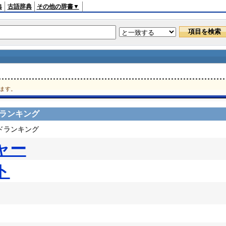
典
古語辞典
その他の辞書▼
ます。
スランキング
ードランキング
ャー
ト