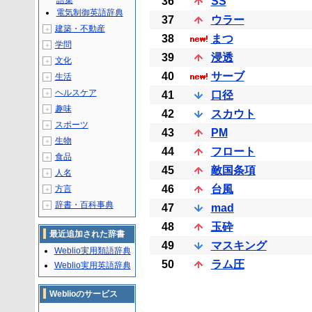
語集
36
SS
電気制御英語辞典
37
ウラー
建築・不動産
＋
38
まつ
学問
＋
39
浸透
文化
＋
40
サーブ
生活
＋
ヘルスケア
＋
41
口径
趣味
＋
42
スカウト
スポーツ
＋
43
PM
生物
＋
44
フロート
食品
＋
45
敵国条項
人名
＋
46
台風
方言
＋
辞書・百科事典
＋
47
mad
48
玉砕
最近追加された辞書
49
マスキング
Weblio実用類語辞典
50
ラム圧
Weblio実用英語辞典
Weblioのサービス