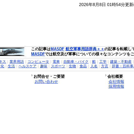
2026年8月8日 01時54分更
この記事は
MASDF
航空軍事用語辞典＋＋
の記事を転載し
MASDF
では航空及び軍事についての様々なコンテンツを
ネス
｜
業界用語
｜
コンピュータ
｜
電車
｜
自動車・バイク
｜
船
｜
工学
｜
建築・不動産
文化
｜
生活
｜
ヘルスケア
｜
趣味
｜
スポーツ
｜
生物
｜
食品
｜
人名
｜
方言
｜
辞書・百科事
お問合せ・ご要望
会社概要
お問い合わせ
会社情報
採用情報