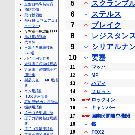
5
スクランブ
航空自衛隊装備品
消防装備
6
ステルス
飛行機図鑑
飛行機(日本エアコミ
7
ブレイク
ューター)
航空軍事用語辞典++
8
レジスタン
民鉄用語辞典
大車林
9
シリアルナ
日本の自動車技術
240選
10
要塞
バイク用語辞典
走査電子顕微鏡用語
11
マッハ
透過電子顕微鏡基本
用語集
12
MP
製品安全・EMC用語
13
バディ
集
カム用語集
14
スロット
ITS関連用語集
15
ロックオン
石油/天然ガス用語集
掘削用語集
16
キャンバー
原子力放射線用語
17
国際民間航空機関
原子力防災基礎用語
集
18
鐵
原子力政策用語集
19
FOX2
実用空調関連用語