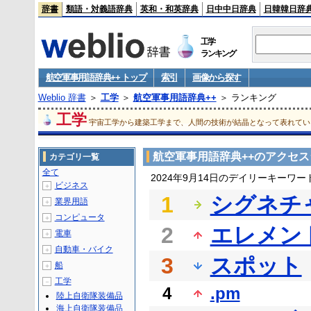
辞書
類語・対義語辞典
英和・和英辞典
日中中日辞典
日韓韓日辞
工学
ランキング
航空軍事用語辞典++ トップ
索引
画像から探す
Weblio 辞書
＞
工学
＞
航空軍事用語辞典++
＞ ランキング
工学
宇宙工学から建築工学まで、人間の技術が結晶となって表れてい
航空軍事用語辞典++のアクセ
カテゴリ一覧
全て
2024年9月14日のデイリーキーワ
ビジネス
＋
1
シグネチ
業界用語
＋
コンピュータ
＋
2
エレメン
電車
＋
自動車・バイク
＋
3
スポット
船
＋
工学
－
4
.pm
陸上自衛隊装備品
海上自衛隊装備品