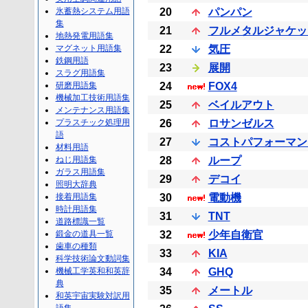
氷蓄熱システム用語
20
パンパン
集
21
フルメタルジャケッ
地熱発電用語集
マグネット用語集
22
気圧
鉄鋼用語
23
展開
スラグ用語集
研磨用語集
24
FOX4
機械加工技術用語集
25
ベイルアウト
メンテナンス用語集
プラスチック処理用
26
ロサンゼルス
語
27
コストパフォーマン
材料用語
ねじ用語集
28
ループ
ガラス用語集
29
デコイ
照明大辞典
接着用語集
30
電動機
時計用語集
31
TNT
道路標識一覧
鍛金の道具一覧
32
少年自衛官
歯車の種類
33
KIA
科学技術論文動詞集
機械工学英和和英辞
34
GHQ
典
35
メートル
和英宇宙実験対訳用