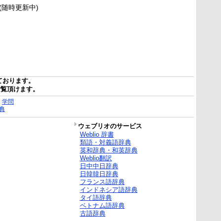
新(随時更新中)
ております。
ご覧頂けます。
｜
学問
典
ウェブリオのサービス
Weblio 辞書
類語・対義語辞典
英和辞典・和英辞典
Weblio翻訳
日中中日辞典
日韓韓日辞典
フランス語辞典
インドネシア語辞典
タイ語辞典
ベトナム語辞典
古語辞典