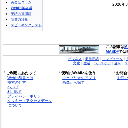
英会話コラム
2026年
Weblio英会話
英語の質問箱
語彙力診断
スピーキングテスト
この記事は
M
MASDF
では
ビジネス
｜
業界用語
｜
コンピュータ
｜
文化
｜
生活
｜
ヘルスケア
｜
趣味
｜
ス
ご利用にあたって
便利にWeblioを使う
お問合
Weblio辞書とは
ウェブリオのアプリ
お問
検索の仕方
画像から探す
ヘルプ
利用規約
プライバシーポリシー
クッキー・アクセスデータ
について