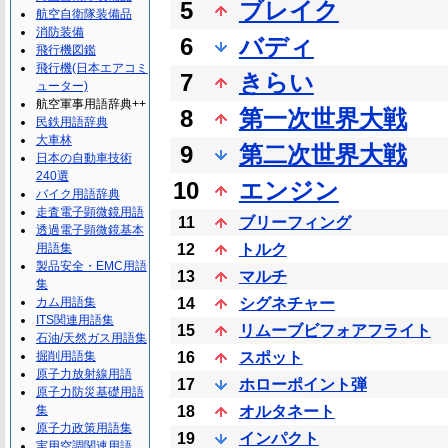
5
ブレイク
航空自衛隊装備品
消防装備
6
バディ
飛行機図鑑
飛行機(日本エアコミ
7
きらい
ューター)
航空軍事用語辞典++
8
第一次世界大戦
民鉄用語辞典
大車林
9
第二次世界大戦
日本の自動車技術
240選
10
エンジン
バイク用語辞典
走査電子顕微鏡用語
11
ブリーフィング
透過電子顕微鏡基本
用語集
12
トルク
製品安全・EMC用語
13
マルチ
集
カム用語集
14
シグネチャー
ITS関連用語集
15
リムーブビフォアフライト
石油/天然ガス用語集
掘削用語集
16
スポット
原子力放射線用語
17
ホローポイント弾
原子力防災基礎用語
集
18
オルタネート
原子力政策用語集
19
インパクト
実用空調関連用語