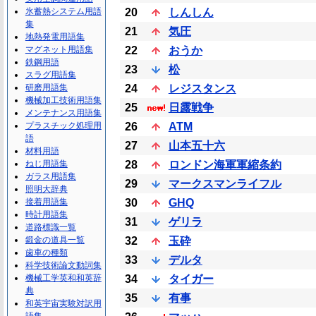
氷蓄熱システム用語
20
しんしん
集
21
気圧
地熱発電用語集
マグネット用語集
22
おうか
鉄鋼用語
23
松
スラグ用語集
研磨用語集
24
レジスタンス
機械加工技術用語集
25
日露戦争
メンテナンス用語集
プラスチック処理用
26
ATM
語
27
山本五十六
材料用語
ねじ用語集
28
ロンドン海軍軍縮条約
ガラス用語集
29
マークスマンライフル
照明大辞典
接着用語集
30
GHQ
時計用語集
31
ゲリラ
道路標識一覧
鍛金の道具一覧
32
玉砕
歯車の種類
33
デルタ
科学技術論文動詞集
機械工学英和和英辞
34
タイガー
典
35
有事
和英宇宙実験対訳用