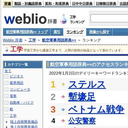
辞書
類語・対義語辞典
英和・和英辞典
日中中日辞典
日韓韓日辞典
古語
工学
ランキング
航空軍事用語辞典++ トップ
索引
ランキング
画像から探す
Weblio 辞書
＞
工学
＞
航空軍事用語辞典++
＞ ランキング
工学
宇宙工学から建築工学まで、人間の技術が結晶となって表れています。
航空軍事用語辞典++のアクセスラン
カテゴリ一覧
全て
2022年1月2日のデイリーキーワードランキ
ビジネス
＋
1
ステルス
業界用語
＋
コンピュータ
＋
2
塹壕足
電車
＋
自動車・バイク
＋
3
ベトナム戦争
船
＋
工学
－
4
公安警察
陸上自衛隊装備品
海上自衛隊装備品