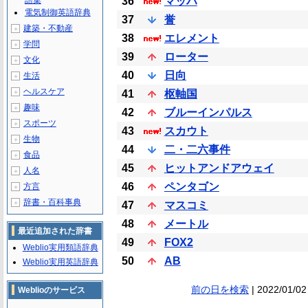
語集
36
マッハ
電気制御英語辞典
37
誉
建築・不動産
＋
38
エレメント
学問
＋
39
ローター
文化
＋
40
日向
生活
＋
ヘルスケア
＋
41
枢軸国
趣味
＋
42
ブルーインパルス
スポーツ
＋
43
スカウト
生物
＋
44
二・二六事件
食品
＋
45
ヒットアンドアウェイ
人名
＋
46
ペンタゴン
方言
＋
辞書・百科事典
＋
47
マスコミ
48
メートル
最近追加された辞書
49
FOX2
Weblio実用類語辞典
50
AB
Weblio実用英語辞典
前の日を検索
| 2022/01/02
Weblioのサービス