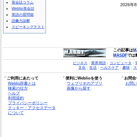
英会話コラム
2026年
Weblio英会話
英語の質問箱
語彙力診断
スピーキングテスト
この記事は
M
MASDF
では
ビジネス
｜
業界用語
｜
コンピュータ
｜
文化
｜
生活
｜
ヘルスケア
｜
趣味
｜
ス
ご利用にあたって
便利にWeblioを使う
お問合
Weblio辞書とは
ウェブリオのアプリ
お問
検索の仕方
画像から探す
ヘルプ
利用規約
プライバシーポリシー
クッキー・アクセスデータ
について