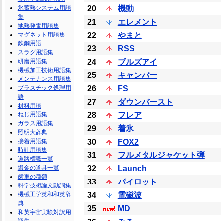
氷蓄熱システム用語
20
機動
集
21
エレメント
地熱発電用語集
マグネット用語集
22
やまと
鉄鋼用語
23
RSS
スラグ用語集
研磨用語集
24
ブルズアイ
機械加工技術用語集
25
キャンバー
メンテナンス用語集
プラスチック処理用
26
FS
語
27
ダウンバースト
材料用語
ねじ用語集
28
フレア
ガラス用語集
29
着氷
照明大辞典
接着用語集
30
FOX2
時計用語集
31
フルメタルジャケット弾
道路標識一覧
鍛金の道具一覧
32
Launch
歯車の種類
33
パイロット
科学技術論文動詞集
機械工学英和和英辞
34
電磁波
典
35
MD
和英宇宙実験対訳用