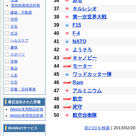
語集
36
みる
電気制御英語辞典
37
キルレシオ
建築・不動産
＋
38
第一次世界大戦
学問
＋
39
F15
文化
＋
40
F-4
生活
＋
ヘルスケア
＋
41
NATO
趣味
＋
42
ようそろ
スポーツ
＋
43
キャノピー
生物
＋
44
モーター
食品
＋
45
ワッドカッター弾
人名
＋
46
Ram
方言
＋
辞書・百科事典
＋
47
アルミニウム
48
航空
最近追加された辞書
49
死守
Weblio実用類語辞典
50
航空自衛隊
Weblio実用英語辞典
前の日を検索
| 2013/02/20
Weblioのサービス