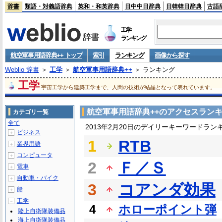
辞書
類語・対義語辞典
英和・和英辞典
日中中日辞典
日韓韓日辞典
古語
工学
ランキング
航空軍事用語辞典++ トップ
索引
ランキング
画像から探す
Weblio 辞書
＞
工学
＞
航空軍事用語辞典++
＞ ランキング
工学
宇宙工学から建築工学まで、人間の技術が結晶となって表れています。
航空軍事用語辞典++のアクセスラン
カテゴリ一覧
全て
2013年2月20日のデイリーキーワードラン
ビジネス
＋
1
RTB
業界用語
＋
コンピュータ
＋
2
Ｆ／Ｓ
電車
＋
自動車・バイク
＋
3
コアンダ効果
船
＋
工学
－
4
ホローポイント弾
陸上自衛隊装備品
海上自衛隊装備品