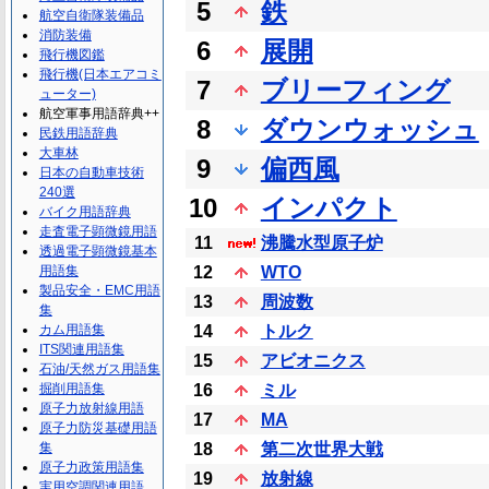
5
鉄
航空自衛隊装備品
消防装備
6
展開
飛行機図鑑
飛行機(日本エアコミ
7
ブリーフィング
ューター)
航空軍事用語辞典++
8
ダウンウォッシュ
民鉄用語辞典
大車林
9
偏西風
日本の自動車技術
240選
10
インパクト
バイク用語辞典
走査電子顕微鏡用語
11
沸騰水型原子炉
透過電子顕微鏡基本
用語集
12
WTO
製品安全・EMC用語
13
周波数
集
カム用語集
14
トルク
ITS関連用語集
15
アビオニクス
石油/天然ガス用語集
掘削用語集
16
ミル
原子力放射線用語
17
MA
原子力防災基礎用語
集
18
第二次世界大戦
原子力政策用語集
19
放射線
実用空調関連用語