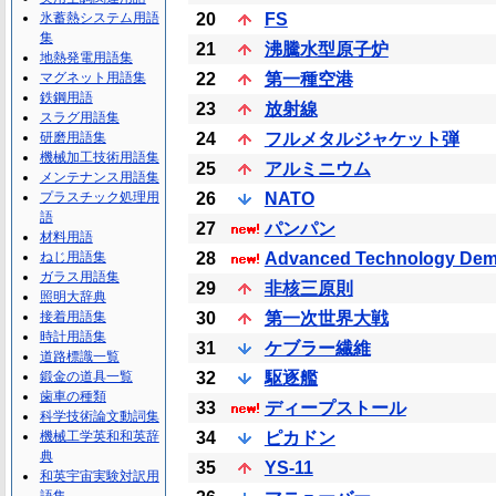
氷蓄熱システム用語
20
FS
集
21
沸騰水型原子炉
地熱発電用語集
マグネット用語集
22
第一種空港
鉄鋼用語
23
放射線
スラグ用語集
研磨用語集
24
フルメタルジャケット弾
機械加工技術用語集
25
アルミニウム
メンテナンス用語集
プラスチック処理用
26
NATO
語
27
パンパン
材料用語
ねじ用語集
28
Advanced Technology Dem
ガラス用語集
29
非核三原則
照明大辞典
接着用語集
30
第一次世界大戦
時計用語集
31
ケブラー繊維
道路標識一覧
鍛金の道具一覧
32
駆逐艦
歯車の種類
33
ディープストール
科学技術論文動詞集
機械工学英和和英辞
34
ピカドン
典
35
YS-11
和英宇宙実験対訳用