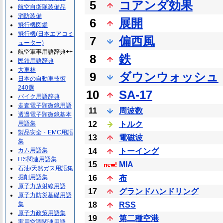
5
コアンダ効果
航空自衛隊装備品
消防装備
6
展開
飛行機図鑑
飛行機(日本エアコミ
7
偏西風
ューター)
航空軍事用語辞典++
8
鉄
民鉄用語辞典
大車林
9
ダウンウォッシュ
日本の自動車技術
240選
10
SA-17
バイク用語辞典
走査電子顕微鏡用語
11
周波数
透過電子顕微鏡基本
用語集
12
トルク
製品安全・EMC用語
13
電磁波
集
カム用語集
14
トーイング
ITS関連用語集
15
MIA
石油/天然ガス用語集
掘削用語集
16
布
原子力放射線用語
17
グランドハンドリング
原子力防災基礎用語
集
18
RSS
原子力政策用語集
19
第二種空港
実用空調関連用語