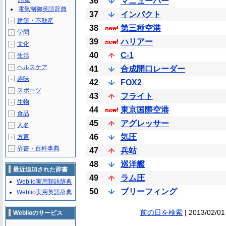
語集
36
マニューバー
電気制御英語辞典
37
インパクト
建築・不動産
＋
38
第三種空港
学問
＋
39
ハリアー
文化
＋
40
C-1
生活
＋
ヘルスケア
＋
41
合成開口レーダー
趣味
＋
42
FOX2
スポーツ
＋
43
フライト
生物
＋
44
東京国際空港
食品
＋
45
アグレッサー
人名
＋
46
気圧
方言
＋
辞書・百科事典
＋
47
兵站
48
巡洋艦
最近追加された辞書
49
ラム圧
Weblio実用類語辞典
50
ブリーフィング
Weblio実用英語辞典
前の日を検索
| 2013/02/01
Weblioのサービス