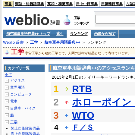
辞書
類語・対義語辞典
英和・和英辞典
日中中日辞典
日韓韓日辞典
古語
工学
ランキング
航空軍事用語辞典++ トップ
索引
ランキング
画像から探す
Weblio 辞書
＞
工学
＞
航空軍事用語辞典++
＞ ランキング
工学
宇宙工学から建築工学まで、人間の技術が結晶となって表れています。
航空軍事用語辞典++のアクセスラン
カテゴリ一覧
全て
2013年2月1日のデイリーキーワードランキ
ビジネス
＋
1
RTB
業界用語
＋
コンピュータ
＋
2
ホローポイン
電車
＋
自動車・バイク
＋
3
WTO
船
＋
工学
－
4
Ｆ／Ｓ
陸上自衛隊装備品
海上自衛隊装備品