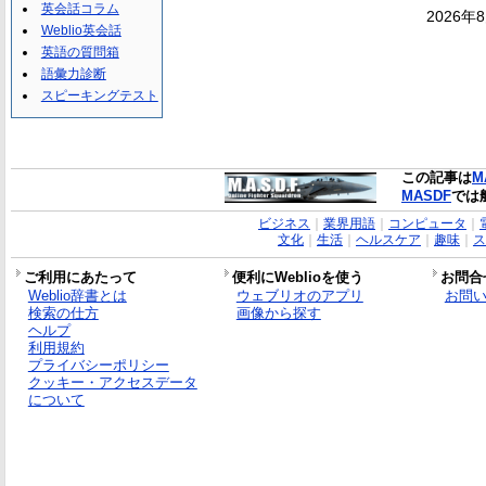
英会話コラム
2026年
Weblio英会話
英語の質問箱
語彙力診断
スピーキングテスト
この記事は
M
MASDF
では
ビジネス
｜
業界用語
｜
コンピュータ
｜
文化
｜
生活
｜
ヘルスケア
｜
趣味
｜
ス
ご利用にあたって
便利にWeblioを使う
お問合
Weblio辞書とは
ウェブリオのアプリ
お問
検索の仕方
画像から探す
ヘルプ
利用規約
プライバシーポリシー
クッキー・アクセスデータ
について