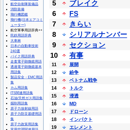
5
ブレイク
航空自衛隊装備品
消防装備
6
FS
飛行機図鑑
飛行機(日本エアコミ
7
きらい
ューター)
航空軍事用語辞典++
8
シリアルナンバー
民鉄用語辞典
大車林
9
セクション
日本の自動車技術
240選
10
有事
バイク用語辞典
走査電子顕微鏡用語
11
展開
透過電子顕微鏡基本
用語集
12
紛争
製品安全・EMC用語
13
ベトナム戦争
集
カム用語集
14
トルク
ITS関連用語集
15
浸透
石油/天然ガス用語集
掘削用語集
16
MD
原子力放射線用語
17
ドローン
原子力防災基礎用語
集
18
インパクト
原子力政策用語集
19
エレメント
実用空調関連用語