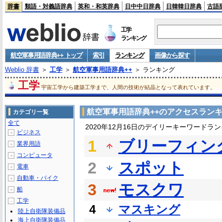
辞書
類語・対義語辞典
英和・和英辞典
日中中日辞典
日韓韓日辞典
古語
工学
ランキング
航空軍事用語辞典++ トップ
索引
ランキング
画像から探す
Weblio 辞書
＞
工学
＞
航空軍事用語辞典++
＞ ランキング
工学
宇宙工学から建築工学まで、人間の技術が結晶となって表れています。
航空軍事用語辞典++のアクセスラン
カテゴリ一覧
全て
2020年12月16日のデイリーキーワードラ
ビジネス
＋
1
ブリーフィン
業界用語
＋
コンピュータ
＋
2
スポット
電車
＋
自動車・バイク
＋
3
モスクワ
船
＋
工学
－
4
マスキング
陸上自衛隊装備品
海上自衛隊装備品