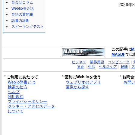
英会話コラム
2026年
Weblio英会話
英語の質問箱
語彙力診断
スピーキングテスト
この記事は
M
MASDF
では
ビジネス
｜
業界用語
｜
コンピュータ
｜
文化
｜
生活
｜
ヘルスケア
｜
趣味
｜
ス
ご利用にあたって
便利にWeblioを使う
お問合
Weblio辞書とは
ウェブリオのアプリ
お問
検索の仕方
画像から探す
ヘルプ
利用規約
プライバシーポリシー
クッキー・アクセスデータ
について