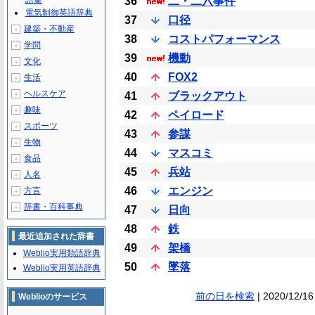
語集
36
二・二六事件
電気制御英語辞典
37
口径
建築・不動産
＋
38
コストパフォーマンス
学問
＋
39
機動
文化
＋
40
FOX2
生活
＋
ヘルスケア
＋
41
ブラックアウト
趣味
＋
42
ペイロード
スポーツ
＋
43
参謀
生物
＋
44
マスコミ
食品
＋
45
兵站
人名
＋
46
エンジン
方言
＋
辞書・百科事典
＋
47
日向
48
鉄
最近追加された辞書
49
架橋
Weblio実用類語辞典
50
墜落
Weblio実用英語辞典
前の日を検索
| 2020/12/16
Weblioのサービス