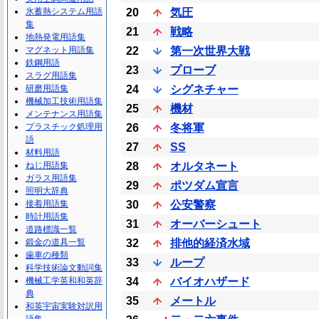
氷蓄熱システム用語
20
気圧
集
21
戦略
地熱発電用語集
マグネット用語集
22
第一次世界大戦
鉄鋼用語
23
プローブ
スラグ用語集
研磨用語集
24
シグネチャー
機械加工技術用語集
25
機材
メンテナンス用語集
プラスチック処理用
26
冬将軍
語
27
SS
材料用語
ねじ用語集
28
オルタネート
ガラス用語集
29
ポツダム宣言
照明大辞典
接着用語集
30
公安警察
時計用語集
31
オーバーシュート
道路標識一覧
鍛金の道具一覧
32
排他的経済水域
歯車の種類
33
ループ
科学技術論文動詞集
機械工学英和和英辞
34
バイオハザード
典
35
メートル
和英宇宙実験対訳用