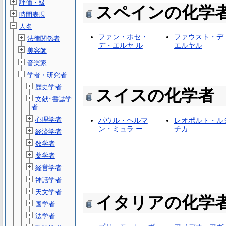
評価・級
スペインの化学
時間表現
人名
ファン・ホセ・
ファウスト・デ
法律関係者
デ・エルヤ ル
エルヤル
美容師
音楽家
学者・研究者
歴史学者
スイスの化学者
文献･書誌学
者
心理学者
パウル・ヘルマ
レオポルト・ル
ン・ミュラ ー
チカ
経済学者
数学者
薬学者
経営学者
神話学者
天文学者
イタリアの化学
国学者
法学者