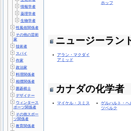
ホッフ
情報学者
薬理学者
生物学者
性風俗関係者
その他の芸術
ニュージーラン
家
技術者
スパイ
アラン・マクダイ
アミッド
作家
政治家
料理関係者
相撲関係者
カナダの化学者
囲碁棋士
デザイナー
ウィンタース
マイケル・スミス
ゲルハルト・ヘ
ポーツ関係者
ツベルク
その他スポー
ツ関係者
教育関係者