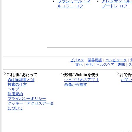
ウラジミール・マ
アレクサンドル
ルコフニ コフ
ブートレ ロフ
ビジネス
｜
業界用語
｜
コンピュータ
｜
文化
｜
生活
｜
ヘルスケア
｜
趣味
｜
ス
ご利用にあたって
便利にWeblioを使う
お問合
Weblio辞書とは
ウェブリオのアプリ
お問
検索の仕方
画像から探す
ヘルプ
利用規約
プライバシーポリシー
クッキー・アクセスデータ
について