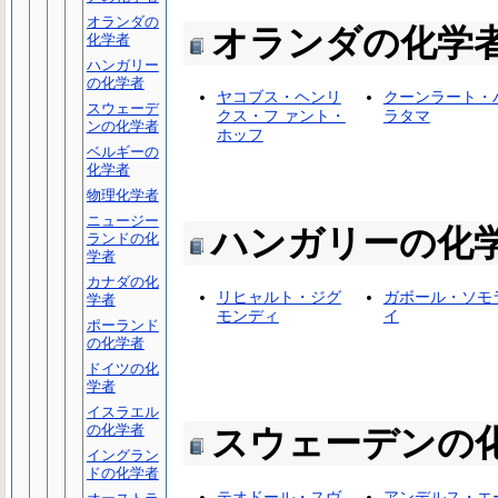
オランダの
オランダの化学
化学者
ハンガリー
の化学者
ヤコブス・ヘンリ
クーンラート・
スウェーデ
クス・フ ァント・
ラタマ
ンの化学者
ホッフ
ベルギーの
化学者
物理化学者
ニュージー
ハンガリーの化
ランドの化
学者
カナダの化
リヒャルト・ジグ
ガボール・ソモ
学者
モンディ
イ
ポーランド
の化学者
ドイツの化
学者
イスラエル
の化学者
スウェーデンの
イングラン
ドの化学者
テオドール・スヴ
アンデルス・エ