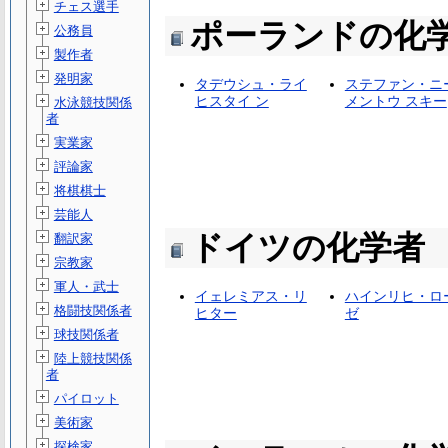
チェス選手
ポーランドの化
公務員
製作者
発明家
タデウシュ・ライ
ステファン・ニ
ヒスタイ ン
メントウ スキー
水泳競技関係
者
実業家
評論家
将棋棋士
芸能人
ドイツの化学者
翻訳家
宗教家
軍人・武士
イェレミアス・リ
ハインリヒ・ロ
格闘技関係者
ヒター
ゼ
球技関係者
陸上競技関係
者
パイロット
美術家
探検家