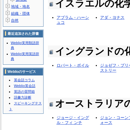
イスラエルの化
地域・地名
組織・団体
アブラム・ハーシ
アダ・ヨナス
自然
ュコ
最近追加された辞書
Weblio実用類語辞
典
イングランドの
Weblio実用英語辞
典
ロバート・ボイル
ジョゼフ・プリ
ストリー
Weblioのサービス
英会話コラム
Weblio英会話
英語の質問箱
語彙力診断
オーストラリア
スピーキングテス
ト
ジョージ・イング
ジョン・コーン
ル・フィ ンチ
ォース