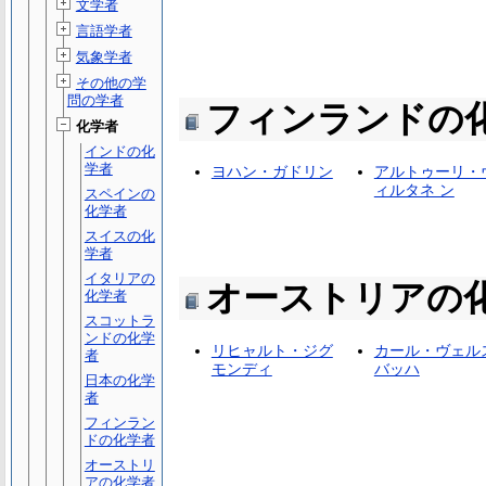
文学者
言語学者
気象学者
その他の学
問の学者
フィンランドの
化学者
インドの化
学者
ヨハン・ガドリン
アルトゥーリ・
ィルタネ ン
スペインの
化学者
スイスの化
学者
イタリアの
オーストリアの
化学者
スコットラ
ンドの化学
リヒャルト・ジグ
カール・ヴェル
者
モンディ
バッハ
日本の化学
者
フィンラン
ドの化学者
オーストリ
アの化学者