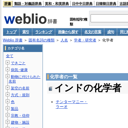
辞書
類語・対義語辞典
英和・和英辞典
日中中日辞典
日韓韓日辞典
古語
固有名詞の種
類
トップ
索引
ランキング
画像から探す
名文の言葉
成句
同じ
Weblio 辞書
＞
固有名詞の種類
＞
人名
＞
学者・研究者
＞ 化学者
カテゴリ名
全て
できごと
病気･健康
化学者の一覧
動物に付けられた
名前
インドの化学者
架空の名前
方式・規則
チンターマニー・
色
ラーオ
製品
宗教・信仰
建物・施設