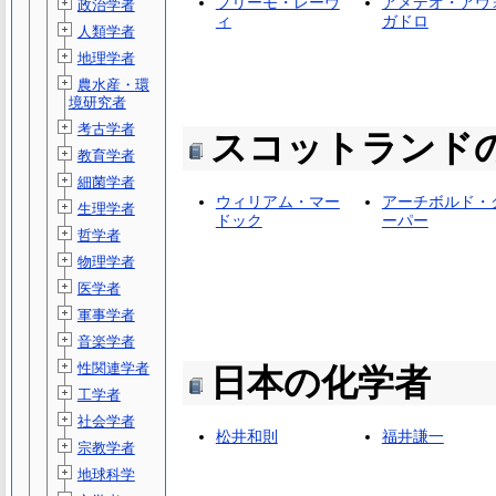
プリーモ・レーヴ
アメデオ・アヴ
政治学者
ィ
ガドロ
人類学者
地理学者
農水産・環
境研究者
考古学者
スコットランド
教育学者
細菌学者
ウィリアム・マー
アーチボルド・
生理学者
ドック
ーパー
哲学者
物理学者
医学者
軍事学者
音楽学者
性関連学者
日本の化学者
工学者
社会学者
松井和則
福井謙一
宗教学者
地球科学