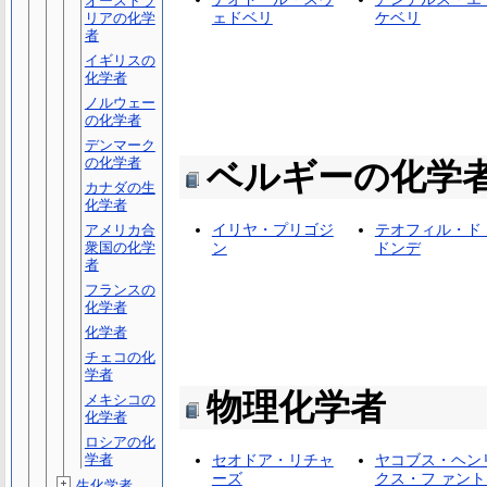
オーストラ
ェドベリ
ケベリ
リアの化学
者
イギリスの
化学者
ノルウェー
の化学者
デンマーク
の化学者
ベルギーの化学
カナダの生
化学者
イリヤ・プリゴジ
テオフィル・ド
アメリカ合
衆国の化学
ン
ドンデ
者
フランスの
化学者
化学者
チェコの化
学者
物理化学者
メキシコの
化学者
ロシアの化
学者
セオドア・リチャ
ヤコブス・ヘン
ーズ
クス・フ ァント
生化学者