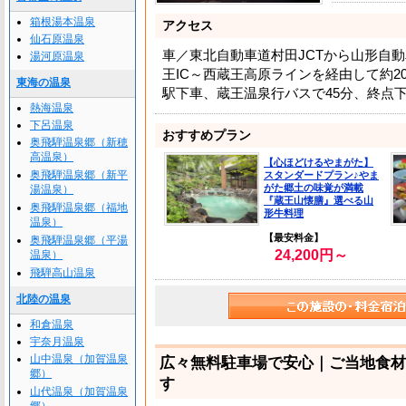
箱根湯本温泉
アクセス
仙石原温泉
車／東北自動車道村田JCTから山形自
湯河原温泉
王IC～西蔵王高原ラインを経由して約20
東海の温泉
駅下車、蔵王温泉行バスで45分、終点下
熱海温泉
下呂温泉
おすすめプラン
奥飛騨温泉郷（新穂
高温泉）
【心ほどけるやまがた】
奥飛騨温泉郷（新平
スタンダードプラン♪やま
がた郷土の味覚が満載
湯温泉）
『蔵王山懐膳』選べる山
奥飛騨温泉郷（福地
形牛料理
温泉）
【最安料金】
奥飛騨温泉郷（平湯
24,200円～
温泉）
飛騨高山温泉
北陸の温泉
和倉温泉
宇奈月温泉
山中温泉（加賀温泉
広々無料駐車場で安心｜ご当地食材
郷）
す
山代温泉（加賀温泉