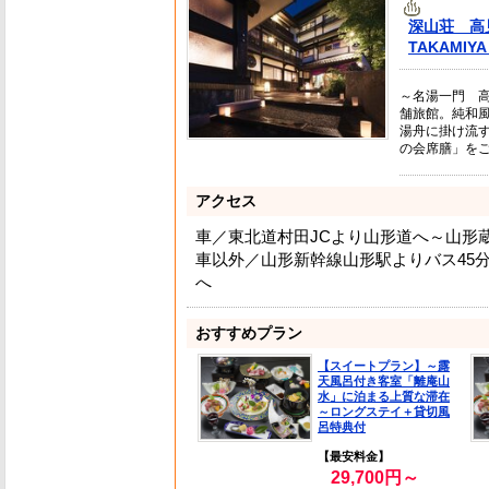
深山荘 高
TAKAMIY
～名湯一門 高
舗旅館。純和
湯舟に掛け流
の会席膳」を
アクセス
車／東北道村田JCより山形道へ～山形蔵
車以外／山形新幹線山形駅よりバス45
へ
おすすめプラン
【スイートプラン】～露
天風呂付き客室「離庵山
水」に泊まる上質な滞在
～ロングステイ＋貸切風
呂特典付
【最安料金】
29,700円～