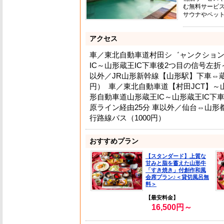
む無料サービス
サウナやペッ
アクセス
車／東北自動車道村田シ゛ャンクショ
IC～山形蔵王IC下車後2つ目の信号左折
以外／JR山形新幹線【山形駅】下車⇔蔵
円） 車／東北自動車道【村田JCT】～
形自動車道山形蔵王IC～山形蔵王IC下
原ライン経由25分 車以外／仙台⇔山形
行路線バス（1000円）
おすすめプラン
【スタンダード】上質な
甘みと脂を蓄えた山形牛
「すき焼き」付創作和風
会席プラン♪＜貸切風呂無
料＞
【最安料金】
16,500円～