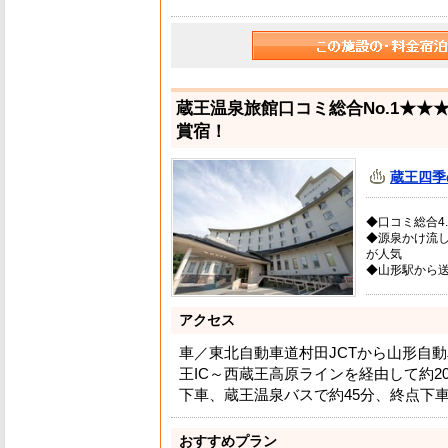
蔵王温泉旅館口コミ総合No.1★★
賞宿！
蔵王四季
◆口コミ総合4.9
◆源泉かけ流
が人気
◆山形駅から
アクセス
車／東北自動車道村田JCTから山形自
王IC～西蔵王高原ラインを経由して約20
下車、蔵王温泉バスで約45分、終点下車
おすすめプラン