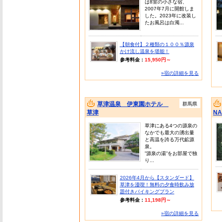
は8室の小さな宿、
2007年7月に開館しま
した。2023年に改装し
たお風呂は白濁...
【朝食付】２種類の１００％源泉
かけ流し温泉を堪能！
参考料金：
15,950円～
»宿の詳細を見る
草津温泉 伊東園ホテル
群馬県
草津
NA
草津にある4つの源泉の
なかでも最大の湧出量
と高温を誇る万代鉱源
泉。
”源泉の湯”をお部屋で独
り...
2026年4月から【スタンダード】
草津を漫喫！無料の夕食時飲み放
題付きバイキングプラン
参考料金：
11,198円～
»宿の詳細を見る