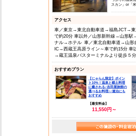
スカン」or「
アクセス
車／東京→東北自動車道→福島JCT→
で約20分 車以外／山形新幹線→山形
ナル→ホテル 車／東北自動車道→山形
IC→西蔵王高原ライン～車で約15分 
→蔵王温泉バスターミナルより徒歩５
おすすめプラン
【じゃらん限定】ポイン
ト10%！温泉と郷土料理
に癒される♪吉田屋旅館の
選べるお料理♪♪連泊にも
おすすめ
【最安料金】
11,550円～