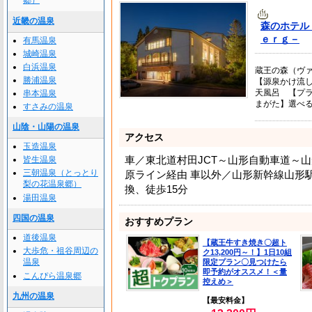
郷）
近畿の温泉
森のホテル
ｅｒｇ－
有馬温泉
城崎温泉
白浜温泉
蔵王の森（ヴ
勝浦温泉
【源泉かけ流
天風呂 【プ
串本温泉
まがた】選べる
すさみの温泉
山陰・山陽の温泉
アクセス
玉造温泉
車／東北道村田JCT～山形自動車道～山
皆生温泉
三朝温泉（とっとり
原ライン経由 車以外／山形新幹線山形
梨の花温泉郷）
換、徒歩15分
湯田温泉
四国の温泉
おすすめプラン
道後温泉
【蔵王牛すき焼き〇超ト
大歩危・祖谷周辺の
ク13,200円～！】1日10組
温泉
限定プラン〇見つけたら
即予約がオススメ！＜量
こんぴら温泉郷
控えめ＞
九州の温泉
【最安料金】