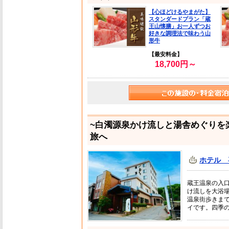
【心ほどけるやまがた】
スタンダードプラン「蔵
王山懐膳」お一人ずつお
好きな調理法で味わう山
形牛
【最安料金】
18,700円～
~白濁源泉かけ流しと湯舎めぐりを
旅へ
ホテル 
蔵王温泉の入
け流しを大浴
温泉街歩きま
イです。四季