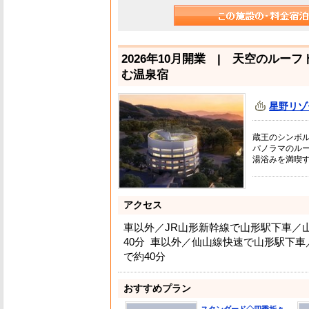
2026年10月開業 | 天空のル
む温泉宿
星野リゾ
蔵王のシンボル
パノラマのル
湯浴みを満喫
アクセス
車以外／JR山形新幹線で山形駅下車／
40分 車以外／仙山線快速で山形駅下
で約40分
おすすめプラン