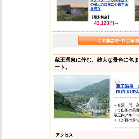
スタンダード◇四季折々
の蔵王の自然に心癒す温
泉滞在
【最安料金】
43,120円～
蔵王温泉に佇む、雄大な景色に包ま
ート。
蔵王温泉 
RURIKUR
～名湯一門 
トで山形の美
蔵王内グルー
ェイが目の前
アクセス