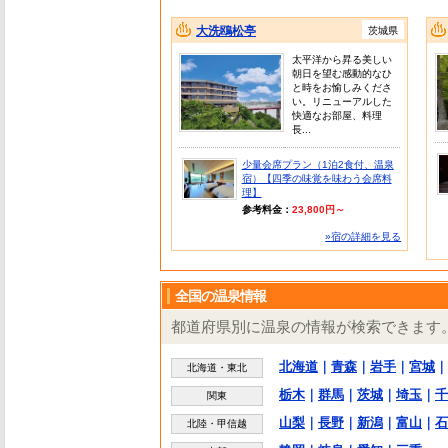
大洗鴎松亭
茨城県
太平洋から昇る美しい
朝日を望む感動的なひ
と時をお愉しみくださ
い。リニューアルした
快適なお部屋、料理
長...
少量会席プラン（1泊2食付、温泉
宿）【四季の味覚を味わう会席料
理】
参考料金：
23,800円～
»宿の詳細を見る
全国の温泉情報
都道府県別に温泉の情報が検索できます
北海道
｜
青森
｜
岩手
｜
宮城
｜
北海道・東北
栃木
｜
群馬
｜
茨城
｜
埼玉
｜
千
関東
山梨
｜
長野
｜
新潟
｜
富山
｜
石
北陸・甲信越