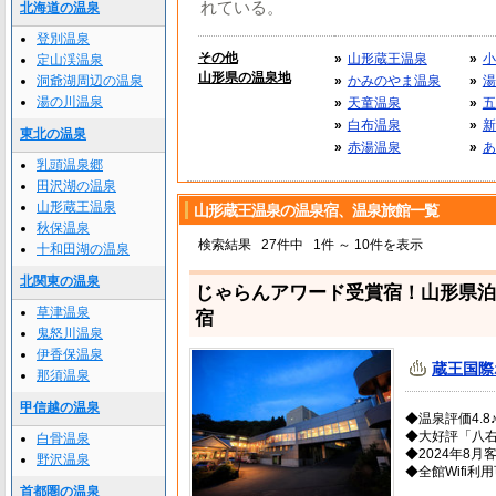
れている。
北海道の温泉
登別温泉
その他
»
山形蔵王温泉
»
小
定山渓温泉
山形県の温泉地
洞爺湖周辺の温泉
»
かみのやま温泉
»
湯
湯の川温泉
»
天童温泉
»
五
»
白布温泉
»
新
東北の温泉
»
赤湯温泉
»
あ
乳頭温泉郷
田沢湖の温泉
山形蔵王温泉
山形蔵王温泉の温泉宿、温泉旅館一覧
秋保温泉
検索結果
27件中
1件 ～ 10件を表示
十和田湖の温泉
北関東の温泉
じゃらんアワード受賞宿！山形県泊
草津温泉
宿
鬼怒川温泉
伊香保温泉
蔵王国際
那須温泉
甲信越の温泉
◆温泉評価4.8♪
◆大好評「八右
白骨温泉
◆2024年8
野沢温泉
◆全館Wifi利
首都圏の温泉