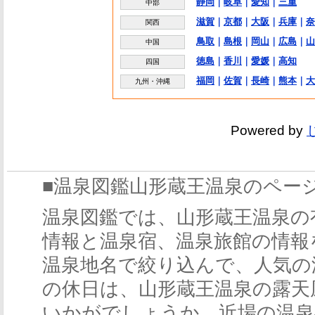
静岡
｜
岐阜
｜
愛知
｜
三重
中部
滋賀
｜
京都
｜
大阪
｜
兵庫
｜
奈
関西
鳥取
｜
島根
｜
岡山
｜
広島
｜
山
中国
徳島
｜
香川
｜
愛媛
｜
高知
四国
福岡
｜
佐賀
｜
長崎
｜
熊本
｜
大
九州・沖縄
Powered by
■温泉図鑑山形蔵王温泉のペー
温泉図鑑では、山形蔵王温泉の
情報と温泉宿、温泉旅館の情報
温泉地名で絞り込んで、人気の
の休日は、山形蔵王温泉の露天
いかがでしょうか。近場の温泉