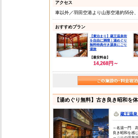
アクセス
車以外／羽田空港より山形空港約55分
おすすめプラン
【素泊まり】蔵王温泉街
を自由に満喫｜湯めぐり
無料特典付き源泉にごり
湯旅
【最安料金】
14,268円～
【湯めぐり無料】古き良き昭和を体
蔵王温泉
～名湯一門 
良き昭和を感
っぷりの温泉