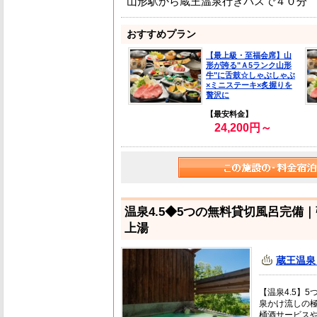
山形駅から蔵王温泉行きバスで４０分
おすすめプラン
【最上級・至福会席】山
形が誇る"Ａ5ランク山形
牛"に舌鼓☆しゃぶしゃぶ
×ミニステーキ×炙握りを
贅沢に
【最安料金】
24,200円～
温泉4.5◆5つの無料貸切風呂完備
上湯
蔵王温泉 
【温泉4.5】
泉かけ流しの
桶酒サービス