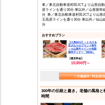
車／東北自動車道村田JCTより山形自動
原ラインを通り30分 車以外／山形新幹
分 車／東北自動車道村田JCTより山
王高原ラインを通り30分 車以外／仙山
分
おすすめプラン
【人気NO1】～とろける
舌ざわりのブランド和牛
～≪山形牛メイン≫旬彩
創作ディナー「BENI」
【最安料金】
15,950円～
300年の伝統と趣き。老舗の風格
時間