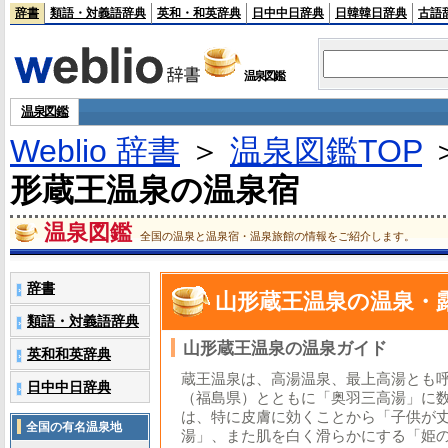
辞書
類語・対義語辞典
英和・和英辞典
日中中日辞典
日韓韓日辞典
古語
温泉図鑑
温泉図鑑
Weblio 辞書
＞
温泉図鑑TOP
形蔵王温泉の温泉宿
温泉図鑑
全国の温泉と温泉宿・温泉旅館の情報をご紹介します。
辞書
›
山形蔵王温泉の温泉・
類語・対義語辞典
›
山形蔵王温泉の温泉ガイド
英和和英辞典
›
蔵王温泉は、高湯温泉、最上高湯とも
日中中日辞典
›
（福島県）とともに「奥羽三高湯」に
は、特に皮膚に効くことから「子供が
全国の有名温泉地
湯」、また肌を白く滑らかにする「姫