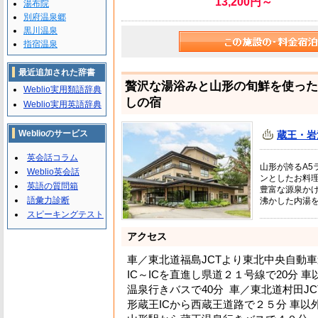
13,200円～
湯布院
別府温泉郷
黒川温泉
指宿温泉
最近追加された辞書
贅沢な湯浴みと山形の旬鮮を使った
Weblio実用類語辞典
しの宿
Weblio実用英語辞典
Weblioのサービス
蔵王・岩
英会話コラム
山形が誇るA5
Weblio英会話
ンとしたお料
英語の質問箱
豊富な源泉か
語彙力診断
沸かした内湯
スピーキングテスト
アクセス
車／東北道福島JCTより東北中央自動車
IC～ICを直進し県道２１号線で20分
温泉行きバスで40分 車／東北道村田J
形蔵王ICから西蔵王道路で２５分 車