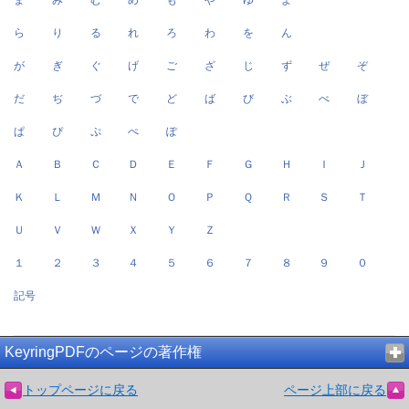
ら
り
る
れ
ろ
わ
を
ん
が
ぎ
ぐ
げ
ご
ざ
じ
ず
ぜ
ぞ
だ
ぢ
づ
で
ど
ば
び
ぶ
べ
ぼ
ぱ
ぴ
ぷ
ぺ
ぽ
Ａ
Ｂ
Ｃ
Ｄ
Ｅ
Ｆ
Ｇ
Ｈ
Ｉ
Ｊ
Ｋ
Ｌ
Ｍ
Ｎ
Ｏ
Ｐ
Ｑ
Ｒ
Ｓ
Ｔ
Ｕ
Ｖ
Ｗ
Ｘ
Ｙ
Ｚ
１
２
３
４
５
６
７
８
９
０
記号
KeyringPDFのページの著作権
トップページに戻る
ページ上部に戻る