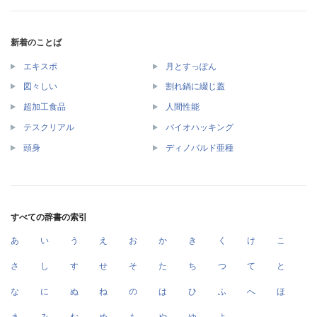
新着のことば
エキスポ
月とすっぽん
図々しい
割れ鍋に綴じ蓋
超加工食品
人間性能
テスクリアル
バイオハッキング
頭身
ディノバルド亜種
すべての辞書の索引
あ
い
う
え
お
か
き
く
け
こ
さ
し
す
せ
そ
た
ち
つ
て
と
な
に
ぬ
ね
の
は
ひ
ふ
へ
ほ
ま
み
む
め
も
や
ゆ
よ