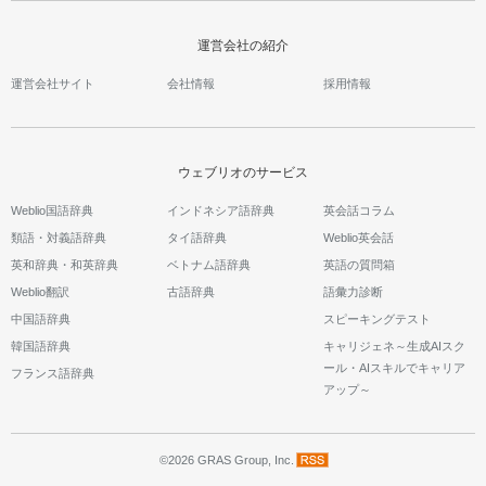
運営会社の紹介
運営会社サイト
会社情報
採用情報
ウェブリオのサービス
Weblio国語辞典
インドネシア語辞典
英会話コラム
類語・対義語辞典
タイ語辞典
Weblio英会話
英和辞典・和英辞典
ベトナム語辞典
英語の質問箱
Weblio翻訳
古語辞典
語彙力診断
中国語辞典
スピーキングテスト
韓国語辞典
キャリジェネ～生成AIスク
ール・AIスキルでキャリア
フランス語辞典
アップ～
©2026 GRAS Group, Inc.