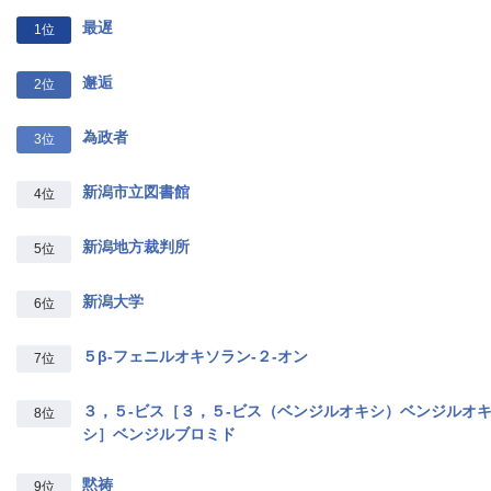
最遅
1位
邂逅
2位
為政者
3位
新潟市立図書館
4位
新潟地方裁判所
5位
新潟大学
6位
５β‐フェニルオキソラン‐２‐オン
7位
３，５‐ビス［３，５‐ビス（ベンジルオキシ）ベンジルオ
8位
シ］ベンジルブロミド
黙祷
9位