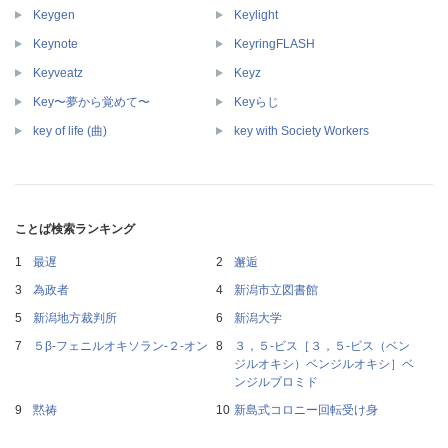
Keygen
Keylight
Keynote
KeyringFLASH
Keyveatz
Keyz
Key〜夢から覚めて〜
Keyらじ
key of life (曲)
key with Society Workers
ことば検索ランキング
最遅
邂逅
為政者
新潟市立図書館
新潟地方裁判所
新潟大学
５β‐フェニルオキソラン‐２‐オン
３，５‐ビス［３，５‐ビス（ベン
ジルオキシ）ベンジルオキシ］ベ
ンジルブロミド
黙祷
新島式コロニー回転受け身