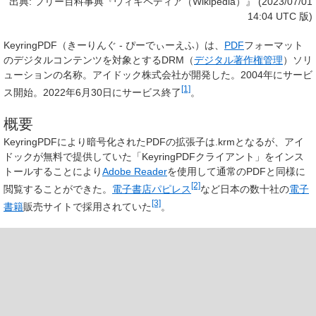
出典: フリー百科事典『ウィキペディア（Wikipedia）』 (2023/07/01
14:04 UTC 版)
KeyringPDF
（きーりんぐ - ぴーでぃーえふ）は、
PDF
フォーマット
のデジタルコンテンツを対象とするDRM（
デジタル著作権管理
）ソリ
ューションの名称。アイドック株式会社が開発した。2004年にサービ
[1]
ス開始。2022年6月30日にサービス終了
。
概要
KeyringPDFにより暗号化されたPDFの拡張子は.krmとなるが、アイ
ドックが無料で提供していた「KeyringPDFクライアント」をインス
トールすることにより
Adobe Reader
を使用して通常のPDFと同様に
[2]
閲覧することができた。
電子書店パピレス
など日本の数十社の
電子
[3]
書籍
販売サイトで採用されていた
。