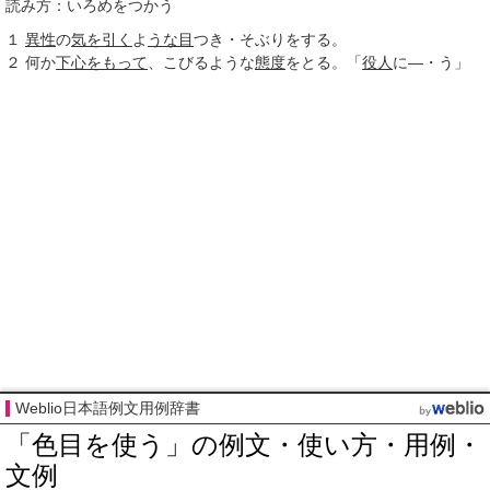
読み方：いろめをつかう
１
異性
の
気を引く
よ
うな目
つき・そぶりをする。
２
何か
下心
をもって
、こびるような
態度
をとる。「
役人
に―・う」
Weblio日本語例文用例辞書
「色目を使う」の例文・使い方・用例・
文例