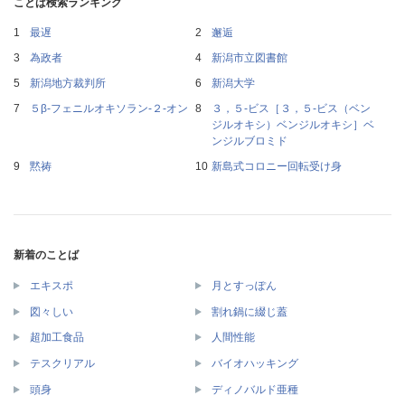
ことば検索ランキング
最遅
邂逅
為政者
新潟市立図書館
新潟地方裁判所
新潟大学
５β‐フェニルオキソラン‐２‐オン
３，５‐ビス［３，５‐ビス（ベン
ジルオキシ）ベンジルオキシ］ベ
ンジルブロミド
黙祷
新島式コロニー回転受け身
新着のことば
エキスポ
月とすっぽん
図々しい
割れ鍋に綴じ蓋
超加工食品
人間性能
テスクリアル
バイオハッキング
頭身
ディノバルド亜種