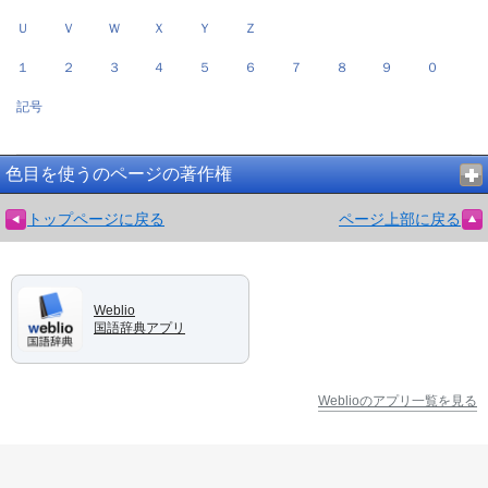
Ｕ
Ｖ
Ｗ
Ｘ
Ｙ
Ｚ
１
２
３
４
５
６
７
８
９
０
記号
色目を使うのページの著作権
トップページに戻る
ページ上部に戻る
Weblio
国語辞典アプリ
Weblioのアプリ一覧を見る