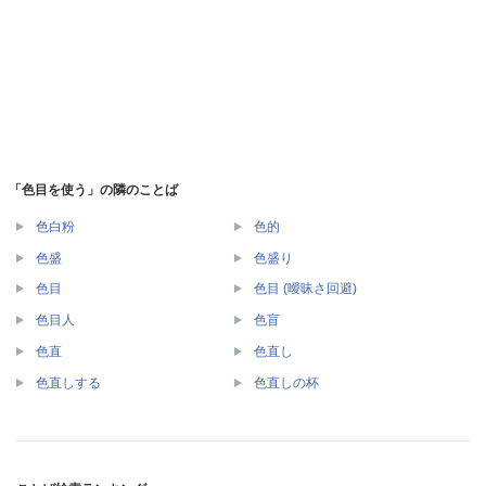
「色目を使う」の隣のことば
色白粉
色的
色盛
色盛り
色目
色目 (曖昧さ回避)
色目人
色盲
色直
色直し
色直しする
色直しの杯