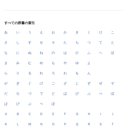
すべての辞書の索引
あ
い
う
え
お
か
き
く
け
こ
さ
し
す
せ
そ
た
ち
つ
て
と
な
に
ぬ
ね
の
は
ひ
ふ
へ
ほ
ま
み
む
め
も
や
ゆ
よ
ら
り
る
れ
ろ
わ
を
ん
が
ぎ
ぐ
げ
ご
ざ
じ
ず
ぜ
ぞ
だ
ぢ
づ
で
ど
ば
び
ぶ
べ
ぼ
ぱ
ぴ
ぷ
ぺ
ぽ
Ａ
Ｂ
Ｃ
Ｄ
Ｅ
Ｆ
Ｇ
Ｈ
Ｉ
Ｊ
Ｋ
Ｌ
Ｍ
Ｎ
Ｏ
Ｐ
Ｑ
Ｒ
Ｓ
Ｔ