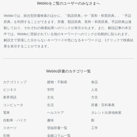
Weblioをご覧のユーザーのみなさまへ
Weblioでは、統合型辞書検索のほかに、「類語辞典」や「英和・和英辞典」、「手話
辞典」を利用することができます。辞書、類語辞典、英和・和英辞典、手話辞典は連
動しており、それぞれの検索結果へのリンクが表示されます。また、解説記事の本文
中では、Weblioに登録されている他のキーワードへのリンクが自動的に貼られます。
解説文で登場した分からないキーワードや気になるキーワードは、1クリックで検索結
果を表示することができます。
Weblio辞書のカテゴリ一覧
カテゴリトップ
建物・不動産
食品
ビジネス
学問
人名
業界用語
文化
方言
コンピュータ
生活
辞書・百科事典
電車
ヘルスケア
タレント出身地検索
自動車・バイク
趣味
船
スポーツ
登録辞書一覧
工学
生物
金融コラム一覧