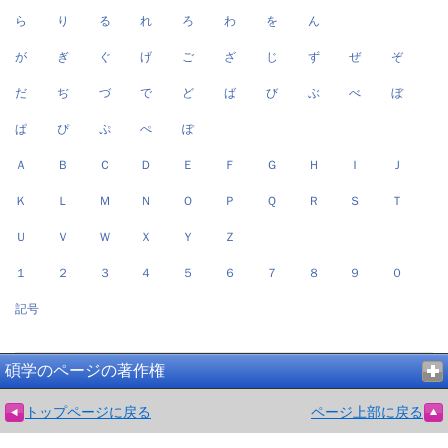
ら
り
る
れ
ろ
わ
を
ん
が
ぎ
ぐ
げ
ご
ざ
じ
ず
ぜ
ぞ
だ
ぢ
づ
で
ど
ば
び
ぶ
べ
ぼ
ぱ
ぴ
ぷ
ぺ
ぽ
Ａ
Ｂ
Ｃ
Ｄ
Ｅ
Ｆ
Ｇ
Ｈ
Ｉ
Ｊ
Ｋ
Ｌ
Ｍ
Ｎ
Ｏ
Ｐ
Ｑ
Ｒ
Ｓ
Ｔ
Ｕ
Ｖ
Ｗ
Ｘ
Ｙ
Ｚ
１
２
３
４
５
６
７
８
９
０
記号
碩学のページの著作権
トップページに戻る
ページ上部に戻る