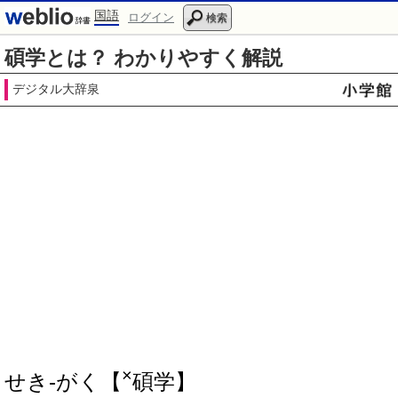
国語
ログイン
検索
碩学とは？ わかりやすく解説
デジタル大辞泉
×
せき‐がく【
碩学】