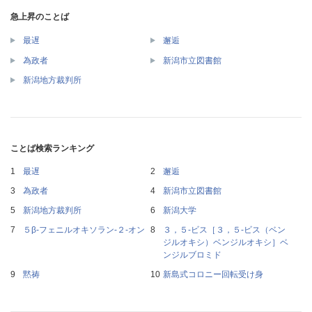
急上昇のことば
最遅
邂逅
為政者
新潟市立図書館
新潟地方裁判所
ことば検索ランキング
最遅
邂逅
為政者
新潟市立図書館
新潟地方裁判所
新潟大学
５β‐フェニルオキソラン‐２‐オン
３，５‐ビス［３，５‐ビス（ベン
ジルオキシ）ベンジルオキシ］ベ
ンジルブロミド
黙祷
新島式コロニー回転受け身