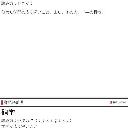
読み方：せきがく
修めた
学問
の
広く
深いこと。
また、
その人
。「―の
長老
」
難読語辞典
碩学
読み方：
セキガク
（ｓｅｋｉｇａｋｕ）
学問
が
広く
深いこと