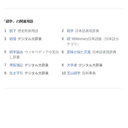
「碩学」の関連用語
猊下
歴史民俗用語
硯学
日本語表現辞典
碩儒
デジタル大辞泉
碩
Wiktionary日本語版（日本語カ
テゴリ）
碩学協会
ウィキペディア小見出
意味が似た言葉
日本語表現辞典
し辞書
博覧強記
デジタル大辞泉
大学者
デジタル大辞泉
生き字引
デジタル大辞泉
五山碩学
百科事典