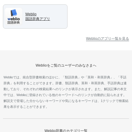
Weblio
国語辞典アプリ
Weblioのアプリ一覧を見る
Weblioをご覧のユーザーのみなさまへ
Weblioでは、統合型辞書検索のほかに、「類語辞典」や「英和・和英辞典」、「手話
辞典」を利用することができます。辞書、類語辞典、英和・和英辞典、手話辞典は連
動しており、それぞれの検索結果へのリンクが表示されます。また、解説記事の本文
中では、Weblioに登録されている他のキーワードへのリンクが自動的に貼られます。
解説文で登場した分からないキーワードや気になるキーワードは、1クリックで検索結
果を表示することができます。
Weblio辞書のカテゴリ一覧