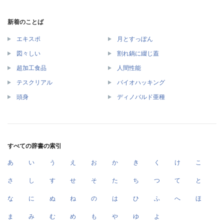
新着のことば
エキスポ
月とすっぽん
図々しい
割れ鍋に綴じ蓋
超加工食品
人間性能
テスクリアル
バイオハッキング
頭身
ディノバルド亜種
すべての辞書の索引
あ
い
う
え
お
か
き
く
け
こ
さ
し
す
せ
そ
た
ち
つ
て
と
な
に
ぬ
ね
の
は
ひ
ふ
へ
ほ
ま
み
む
め
も
や
ゆ
よ