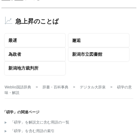
急上昇のことば
最遅
邂逅
為政者
新潟市立図書館
新潟地方裁判所
Weblio国語辞典
>
辞書・百科事典
>
デジタル大辞泉
>
碩学
の意
味・解説
「碩学」の関連ページ
「碩学」を解説文に含む用語の一覧
「碩学」を含む用語の索引