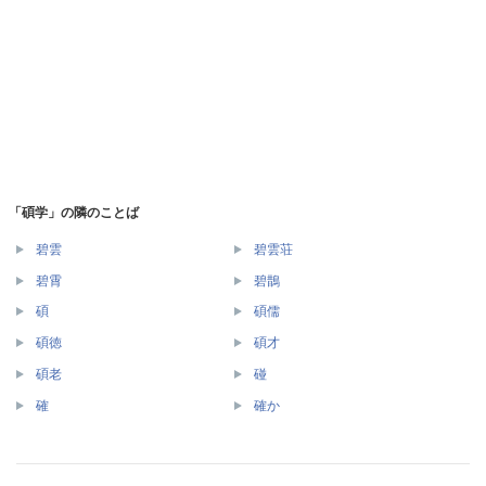
「碩学」の隣のことば
碧雲
碧雲荘
碧霄
碧鵲
碩
碩儒
碩徳
碩才
碩老
碰
確
確か