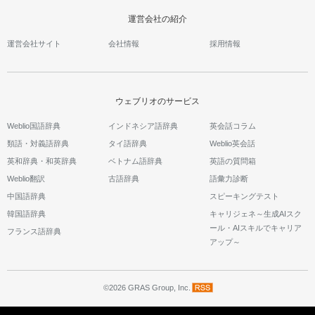
運営会社の紹介
運営会社サイト
会社情報
採用情報
ウェブリオのサービス
Weblio国語辞典
インドネシア語辞典
英会話コラム
類語・対義語辞典
タイ語辞典
Weblio英会話
英和辞典・和英辞典
ベトナム語辞典
英語の質問箱
Weblio翻訳
古語辞典
語彙力診断
中国語辞典
スピーキングテスト
韓国語辞典
キャリジェネ～生成AIスク
ール・AIスキルでキャリア
フランス語辞典
アップ～
©2026 GRAS Group, Inc.