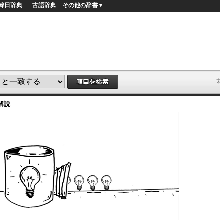
韓日辞典
古語辞典
その他の辞書▼
解説