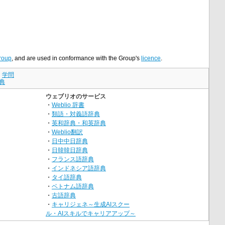
roup
, and are used in conformance with the Group's
licence
.
｜
学問
典
ウェブリオのサービス
・
Weblio 辞書
・
類語・対義語辞典
・
英和辞典・和英辞典
・
Weblio翻訳
・
日中中日辞典
・
日韓韓日辞典
・
フランス語辞典
・
インドネシア語辞典
・
タイ語辞典
・
ベトナム語辞典
・
古語辞典
・
キャリジェネ～生成AIスクー
ル・AIスキルでキャリアアップ～