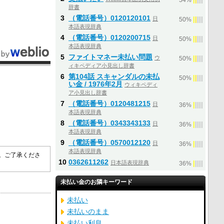
54%
辞書
3
（電話番号）0120120101
日
|
|
|
|
|
50%
本語表現辞典
4
（電話番号）0120200715
日
|
|
|
|
|
50%
本語表現辞典
5
ファイトマネー未払い問題
ウ
|
|
|
|
|
50%
ィキペディア小見出し辞書
6
第104話 スキャンダルの未払
|
|
|
|
|
50%
い金 / 1976年2月
ウィキペディ
ア小見出し辞書
7
（電話番号）0120481215
日
|
|
|
|
|
36%
本語表現辞典
8
（電話番号）0343343133
日
|
|
|
|
|
36%
本語表現辞典
9
（電話番号）0570012120
日
|
|
|
|
|
36%
本語表現辞典
す。ご了承くださ
10
0362611262
日本語表現辞典
|
|
|
|
|
36%
未払い金のお隣キーワード
未払い
未払いのまま
未払い利息