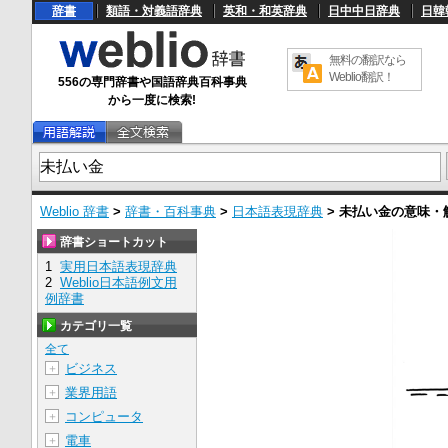
辞書
類語・対義語辞典
英和・和英辞典
日中中日辞典
日韓
無料の翻訳なら
Weblio翻訳！
556の専門辞書や国語辞典百科事典
から一度に検索!
Weblio 辞書
>
辞書・百科事典
>
日本語表現辞典
>
未払い金
の意味・
辞書ショートカット
1
実用日本語表現辞典
2
Weblio日本語例文用
例辞書
カテゴリ一覧
全て
ビジネス
＋
業界用語
＋
コンピュータ
＋
電車
＋