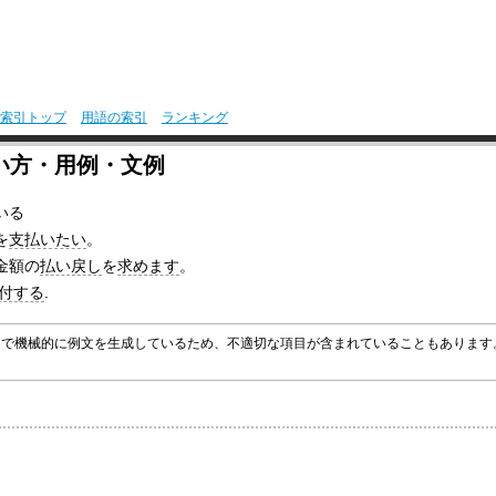
索引トップ
用語の索引
ランキング
い方・用例・文例
いる
を
支払いたい
。
金額の
払い戻し
を
求めます
。
付する
.
グラムで機械的に例文を生成しているため、不適切な項目が含まれていることもありま