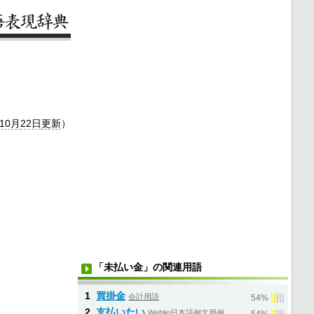
年10月
22日
更新
）
「未払い金」の関連用語
1
買掛金
会計用語
|
|
|
|
|
54%
2
支払いたい
Weblio日本語例文用例
|
|
|
|
|