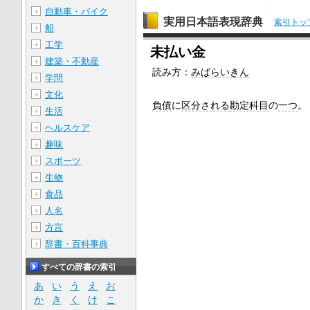
自動車・バイク
＋
実用日本語表現辞典
索引トッ
船
＋
工学
＋
未払い金
建築・不動産
＋
読み方：
みばらいきん
学問
＋
文化
＋
負債
に
区分される
勘定科目
の
一つ
。
生活
＋
ヘルスケア
＋
趣味
＋
スポーツ
＋
生物
＋
食品
＋
人名
＋
方言
＋
辞書・百科事典
＋
すべての辞書の索引
あ
い
う
え
お
か
き
く
け
こ