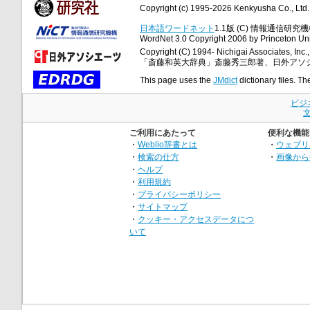
Copyright (c) 1995-2026 Kenkyusha Co., Ltd. A
日本語ワードネット
1.1版 (C) 情報通信研究機構
WordNet 3.0 Copyright 2006 by Princeton Unive
Copyright (C) 1994- Nichigai Associates, Inc., 
「斎藤和英大辞典」斎藤秀三郎著、日外アソ
This page uses the
JMdict
dictionary files. Th
ビジ
ご利用にあたって
便利な機能
・
Weblio辞書とは
・
ウェブリ
・
検索の仕方
・
画像から
・
ヘルプ
・
利用規約
・
プライバシーポリシー
・
サイトマップ
・
クッキー・アクセスデータにつ
いて