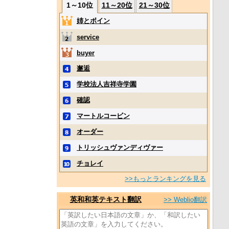
1～10位
11～20位
21～30位
姉とボイン
service
buyer
邂逅
学校法人吉祥寺学園
確認
マートルコービン
オーダー
トリッシュヴァンディヴァー
チョレイ
>>もっとランキングを見る
英和和英テキスト翻訳
>> Weblio翻訳