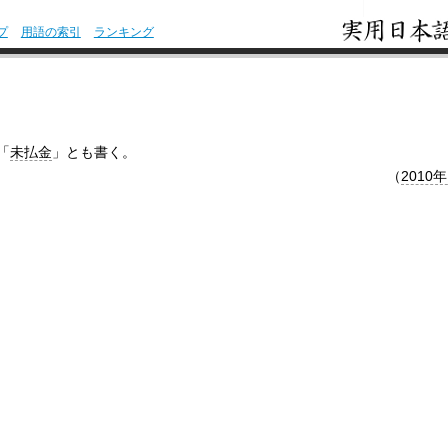
プ
用語の索引
ランキング
「
未払金
」とも書く。
（
2010