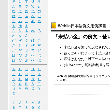
さ
し
す
せ
そ
た
ち
つ
て
と
な
に
ぬ
ね
の
は
ひ
ふ
へ
ほ
ま
み
む
め
も
Weblio日本語例文用例辞書
や
ゆ
よ
ら
り
る
れ
ろ
わ
を
ん
「未払い金」の例文・使
が
ぎ
ぐ
げ
ご
ざ
じ
ず
ぜ
ぞ
未払い金が
謝って
反映され
て
だ
ぢ
づ
で
ど
彼らはABCによって未払い金
ば
び
ぶ
べ
ぼ
私達
は
あなたに
以下の未払い
ぱ
ぴ
ぷ
ぺ
ぽ
(未払い金の)
清算
[
請求
]書を
送
Ａ
Ｂ
Ｃ
Ｄ
Ｅ
Ｆ
Ｇ
Ｈ
Ｉ
Ｊ
Weblio日本語例文用例辞書はプロ
Ｋ
Ｌ
Ｍ
Ｎ
Ｏ
いませ。
Ｐ
Ｑ
Ｒ
Ｓ
Ｔ
Ｕ
Ｖ
Ｗ
Ｘ
Ｙ
Ｚ
１
２
３
４
５
６
７
８
９
０