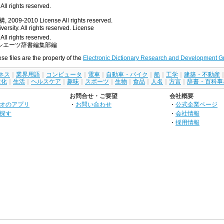
ll rights reserved.
, 2009-2010
License
All rights reserved.
rsity. All rights reserved.
License
All rights reserved.
シエーツ辞書編集部編
ese files are the property of the
Electronic Dictionary Research and Development G
ネス
｜
業界用語
｜
コンピュータ
｜
電車
｜
自動車・バイク
｜
船
｜
工学
｜
建築・不動産
文化
｜
生活
｜
ヘルスケア
｜
趣味
｜
スポーツ
｜
生物
｜
食品
｜
人名
｜
方言
｜
辞書・百科事
お問合せ・ご要望
会社概要
オのアプリ
・
お問い合わせ
・
公式企業ページ
探す
・
会社情報
・
採用情報