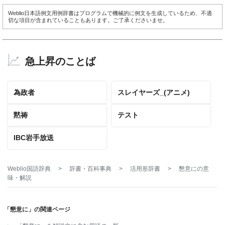
Weblio日本語例文用例辞書はプログラムで機械的に例文を生成しているため、不適
切な項目が含まれていることもあります。ご了承くださいませ。
急上昇のことば
為政者
スレイヤーズ_(アニメ)
黙祷
テスト
IBC岩手放送
Weblio国語辞典
>
辞書・百科事典
>
活用形辞書
>
懇意に
の意
味・解説
「懇意に」の関連ページ