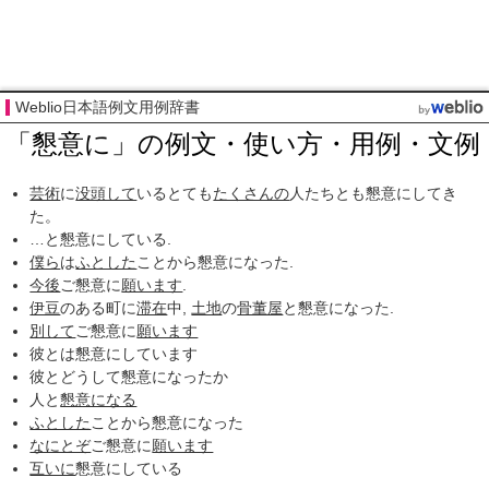
Weblio日本語例文用例辞書
「懇意に」の例文・使い方・用例・文例
芸術
に
没頭して
いるとても
たくさんの
人たちとも懇意にしてき
た。
…と懇意にしている.
僕ら
は
ふとした
ことから懇意になった.
今後
ご懇意に
願います
.
伊豆
のある町に
滞在
中,
土地
の
骨董屋
と懇意になった.
別して
ご懇意に
願います
彼とは懇意にしています
彼とどうして懇意になったか
人と
懇意になる
ふとした
ことから懇意になった
なにとぞ
ご懇意に
願います
互いに
懇意にしている