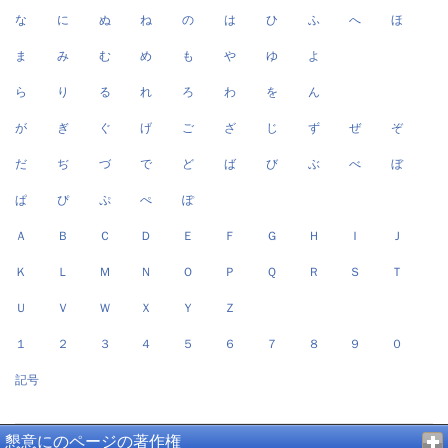
な
に
ぬ
ね
の
は
ひ
ふ
へ
ほ
ま
み
む
め
も
や
ゆ
よ
ら
り
る
れ
ろ
わ
を
ん
が
ぎ
ぐ
げ
ご
ざ
じ
ず
ぜ
ぞ
だ
ぢ
づ
で
ど
ば
び
ぶ
べ
ぼ
ぱ
ぴ
ぷ
ぺ
ぽ
Ａ
Ｂ
Ｃ
Ｄ
Ｅ
Ｆ
Ｇ
Ｈ
Ｉ
Ｊ
Ｋ
Ｌ
Ｍ
Ｎ
Ｏ
Ｐ
Ｑ
Ｒ
Ｓ
Ｔ
Ｕ
Ｖ
Ｗ
Ｘ
Ｙ
Ｚ
１
２
３
４
５
６
７
８
９
０
記号
懇意にのページの著作権