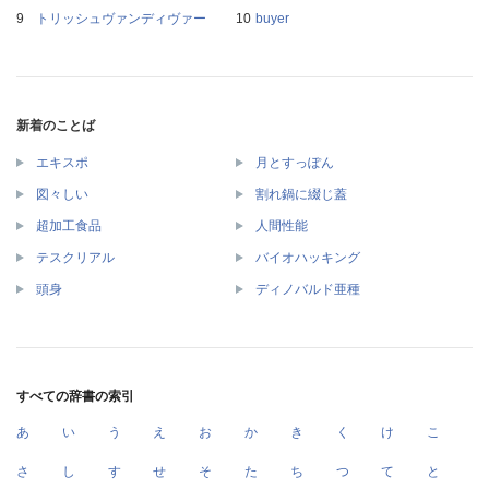
トリッシュヴァンディヴァー
buyer
新着のことば
エキスポ
月とすっぽん
図々しい
割れ鍋に綴じ蓋
超加工食品
人間性能
テスクリアル
バイオハッキング
頭身
ディノバルド亜種
すべての辞書の索引
あ
い
う
え
お
か
き
く
け
こ
さ
し
す
せ
そ
た
ち
つ
て
と