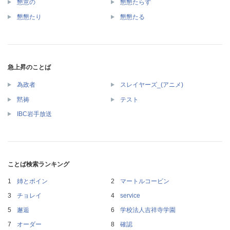
懇意の
懇懇たらず
懇懇たり
懇懇たる
急上昇のことば
為政者
スレイヤーズ_(アニメ)
黙祷
テスト
IBC岩手放送
ことば検索ランキング
姉とボイン
マートルコービン
チョレイ
service
邂逅
学校法人吉祥寺学園
オーダー
確認