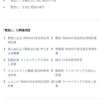
「懇意に」を解説文に含む用語の一覧
「懇意に」を含む用語の索引
「懇意に」の関連用語
懇意になる
Weblio日本語例文用
懇意
Weblio日本語例文用例辞書
例辞書
知らぬ仏より馴染みの鬼
デジタ
骨董屋
Weblio日本語例文用例辞
ル大辞泉
書
芸能記者
ウィキペディア小見出
妹分
日本語表現辞典
し辞書
フェイスブック離婚
新語時事用
船寿司
ウィキペディア小見出し
語辞典
辞書
ふとした
Weblio日本語例文用例
お勝
ウィキペディア小見出し辞
辞書
書