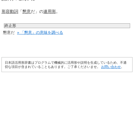
形容動詞
「
懇意
だ」の
連用形
。
終止形
懇意だ
» 「懇意」の意味を調べる
日本語活用形辞書はプログラムで機械的に活用形や説明を生成しているため、不適
切な項目が含まれていることもあります。ご了承くださいませ。
お問い合わせ
。