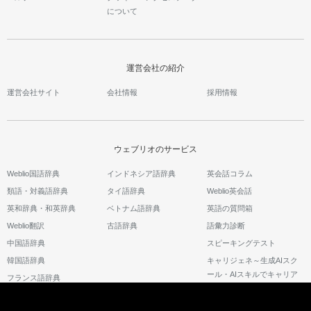
について
運営会社の紹介
運営会社サイト
会社情報
採用情報
ウェブリオのサービス
Weblio国語辞典
インドネシア語辞典
英会話コラム
類語・対義語辞典
タイ語辞典
Weblio英会話
英和辞典・和英辞典
ベトナム語辞典
英語の質問箱
Weblio翻訳
古語辞典
語彙力診断
中国語辞典
スピーキングテスト
韓国語辞典
キャリジェネ～生成AIスク
ール・AIスキルでキャリア
フランス語辞典
アップ～