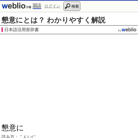
国語
ログイン
検索
懇意にとは？ わかりやすく解説
日本語活用形辞書
懇意に
読み方：こんいに