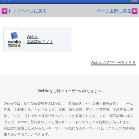
トップページに戻る
ページ上部に戻る
Weblio
国語辞典アプリ
Weblioのアプリ一覧を見る
Weblioをご覧のユーザーのみなさまへ
Weblioでは、統合型辞書検索のほかに、「類語辞典」や「英和・和英辞典」、「手話
辞典」を利用することができます。辞書、類語辞典、英和・和英辞典、手話辞典は連
動しており、それぞれの検索結果へのリンクが表示されます。また、解説記事の本文
中では、Weblioに登録されている他のキーワードへのリンクが自動的に貼られます。
解説文で登場した分からないキーワードや気になるキーワードは、1クリックで検索結
果を表示することができます。