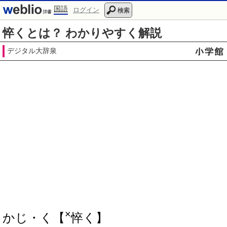
国語
ログイン
検索
悴くとは？ わかりやすく解説
デジタル大辞泉
×
かじ・く【
悴く】