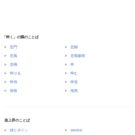
「悴く」の隣のことば
悲門
悲願
悲風
悲風惨雨
悲鳴
悴
悴ける
悴む
悴侍
悴首
悵恨
悵然
急上昇のことば
姉とボイン
service