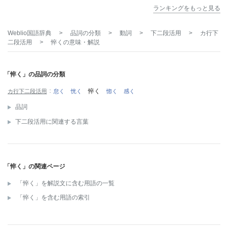
ランキングをもっと見る
Weblio国語辞典
>
品詞の分類
>
動詞
>
下二段活用
>
カ行下
二段活用
>
悴く
の意味・解説
「悴く」の品詞の分類
悴く
カ行下二段活用
怠く
恍く
惚く
感く
品詞
下二段活用に関連する言葉
「悴く」の関連ページ
「悴く」を解説文に含む用語の一覧
「悴く」を含む用語の索引