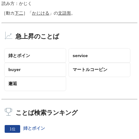
読み方：かじく
［動カ
下二
］
「
かじける
」の
文語形
。
急上昇のことば
姉とボイン
service
buyer
マートルコービン
邂逅
ことば検索ランキング
姉とボイン
1位