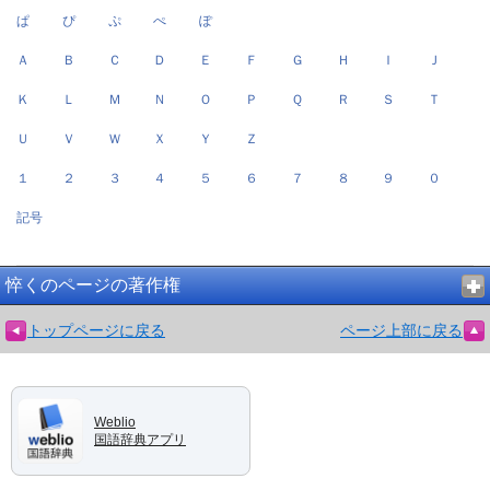
ぱ
ぴ
ぷ
ぺ
ぽ
Ａ
Ｂ
Ｃ
Ｄ
Ｅ
Ｆ
Ｇ
Ｈ
Ｉ
Ｊ
Ｋ
Ｌ
Ｍ
Ｎ
Ｏ
Ｐ
Ｑ
Ｒ
Ｓ
Ｔ
Ｕ
Ｖ
Ｗ
Ｘ
Ｙ
Ｚ
１
２
３
４
５
６
７
８
９
０
記号
悴くのページの著作権
トップページに戻る
ページ上部に戻る
Weblio
国語辞典アプリ