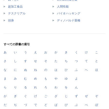
超加工食品
人間性能
テスクリアル
バイオハッキング
頭身
ディノバルド亜種
すべての辞書の索引
あ
い
う
え
お
か
き
く
け
こ
さ
し
す
せ
そ
た
ち
つ
て
と
な
に
ぬ
ね
の
は
ひ
ふ
へ
ほ
ま
み
む
め
も
や
ゆ
よ
ら
り
る
れ
ろ
わ
を
ん
が
ぎ
ぐ
げ
ご
ざ
じ
ず
ぜ
ぞ
だ
ぢ
づ
で
ど
ば
び
ぶ
べ
ぼ