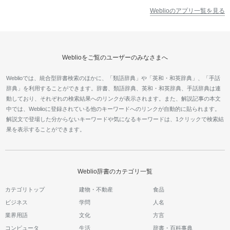
Weblioのアプリ一覧を見る
Weblioをご覧のユーザーのみなさまへ
Weblioでは、統合型辞書検索のほかに、「類語辞典」や「英和・和英辞典」、「手話
辞典」を利用することができます。辞書、類語辞典、英和・和英辞典、手話辞典は連
動しており、それぞれの検索結果へのリンクが表示されます。また、解説記事の本文
中では、Weblioに登録されている他のキーワードへのリンクが自動的に貼られます。
解説文で登場した分からないキーワードや気になるキーワードは、1クリックで検索結
果を表示することができます。
Weblio辞書のカテゴリ一覧
カテゴリトップ
建物・不動産
食品
ビジネス
学問
人名
業界用語
文化
方言
コンピュータ
生活
辞書・百科事典