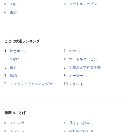
buyer
マートルコービン
邂逅
ことば検索ランキング
姉とボイン
service
buyer
マートルコービン
邂逅
学校法人吉祥寺学園
確認
オーダー
トリッシュヴァンディヴァー
チョレイ
新着のことば
エキスポ
月とすっぽん
図々しい
割れ鍋に綴じ蓋