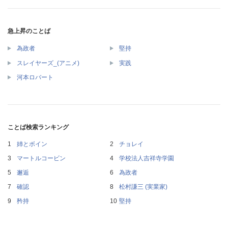
急上昇のことば
為政者
堅持
スレイヤーズ_(アニメ)
実践
河本ロバート
ことば検索ランキング
姉とボイン
チョレイ
マートルコービン
学校法人吉祥寺学園
邂逅
為政者
確認
松村謙三 (実業家)
矜持
堅持