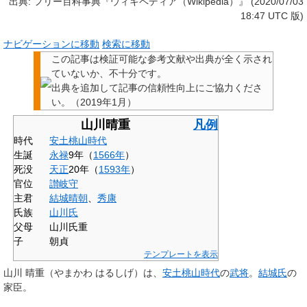
出典: フリー百科事典『ウィキペディア（Wikipedia）』 (2020/07/03
18:47 UTC 版)
ナビゲーションに移動
検索に移動
この記事は検証可能な参考文献や出典が全く示され
ていないか、不十分です。
出典を追加して記事の信頼性向上にご協力くださ
い。
（
2019年1月
）
山川晴重
凡例
時代
安土桃山時代
生誕
永禄
9年（
1566年
）
死没
天正
20年（
1593年
）
官位
讃岐守
主君
結城晴朝
、
秀康
氏族
山川氏
父母
山川氏重
子
朝貞
テンプレートを表示
山川 晴重
（やまかわ はるしげ）は、
安土桃山時代
の
武将
。
結城氏
の
家臣。