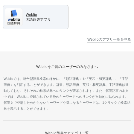
Weblio
国語辞典アプリ
Weblioのアプリ一覧を見る
Weblioをご覧のユーザーのみなさまへ
Weblioでは、統合型辞書検索のほかに、「類語辞典」や「英和・和英辞典」、「手話
辞典」を利用することができます。辞書、類語辞典、英和・和英辞典、手話辞典は連
動しており、それぞれの検索結果へのリンクが表示されます。また、解説記事の本文
中では、Weblioに登録されている他のキーワードへのリンクが自動的に貼られます。
解説文で登場した分からないキーワードや気になるキーワードは、1クリックで検索結
果を表示することができます。
Weblio辞書のカテゴリ一覧