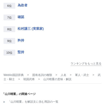
為政者
6位
確認
7位
松村謙三 (実業家)
8位
矜持
9位
堅持
10位
ランキングをもっと見る
Weblio国語辞典
>
固有名詞の種類
>
人名
>
軍人・武士
>
武
士・騎士
>
戦国武将
>
山川晴重
の意味・解説
「山川晴重」の関連ページ
「山川晴重」を解説文に含む用語の一覧