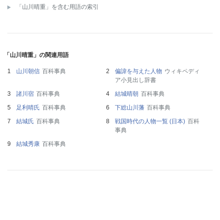
「山川晴重」を含む用語の索引
「山川晴重」の関連用語
山川朝信
百科事典
偏諱を与えた人物
ウィキペディ
ア小見出し辞書
諸川宿
百科事典
結城晴朝
百科事典
足利晴氏
百科事典
下総山川藩
百科事典
結城氏
百科事典
戦国時代の人物一覧 (日本)
百科
事典
結城秀康
百科事典