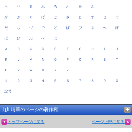
ら
り
る
れ
ろ
わ
を
ん
が
ぎ
ぐ
げ
ご
ざ
じ
ず
ぜ
ぞ
だ
ぢ
づ
で
ど
ば
び
ぶ
べ
ぼ
ぱ
ぴ
ぷ
ぺ
ぽ
Ａ
Ｂ
Ｃ
Ｄ
Ｅ
Ｆ
Ｇ
Ｈ
Ｉ
Ｊ
Ｋ
Ｌ
Ｍ
Ｎ
Ｏ
Ｐ
Ｑ
Ｒ
Ｓ
Ｔ
Ｕ
Ｖ
Ｗ
Ｘ
Ｙ
Ｚ
１
２
３
４
５
６
７
８
９
０
記号
山川晴重のページの著作権
トップページに戻る
ページ上部に戻る