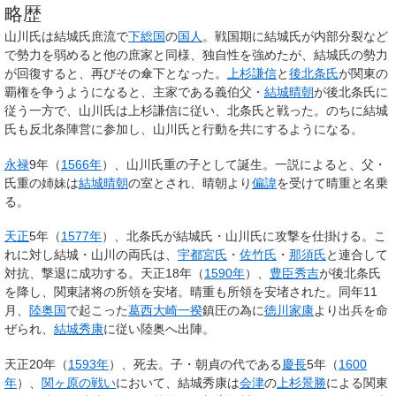
略歴
山川氏は結城氏庶流で
下総国
の
国人
。戦国期に結城氏が内部分裂など
で勢力を弱めると他の庶家と同様、独自性を強めたが、結城氏の勢力
が回復すると、再びその傘下となった。
上杉謙信
と
後北条氏
が関東の
覇権を争うようになると、主家である義伯父・
結城晴朝
が後北条氏に
従う一方で、山川氏は上杉謙信に従い、北条氏と戦った。のちに結城
氏も反北条陣営に参加し、山川氏と行動を共にするようになる。
永禄
9年（
1566年
）、山川氏重の子として誕生。一説によると、父・
氏重の姉妹は
結城晴朝
の室とされ、晴朝より
偏諱
を受けて
晴重
と名乗
る。
天正
5年（
1577年
）、北条氏が結城氏・山川氏に攻撃を仕掛ける。こ
れに対し結城・山川の両氏は、
宇都宮氏
・
佐竹氏
・
那須氏
と連合して
対抗、撃退に成功する。天正18年（
1590年
）、
豊臣秀吉
が後北条氏
を降し、関東諸将の所領を安堵。晴重も所領を安堵された。同年11
月、
陸奥国
で起こった
葛西大崎一揆
鎮圧の為に
徳川家康
より出兵を命
ぜられ、
結城秀康
に従い陸奥へ出陣。
天正20年（
1593年
）、死去。子・朝貞の代である
慶長
5年（
1600
年
）、
関ヶ原の戦い
において、結城秀康は
会津
の
上杉景勝
による関東