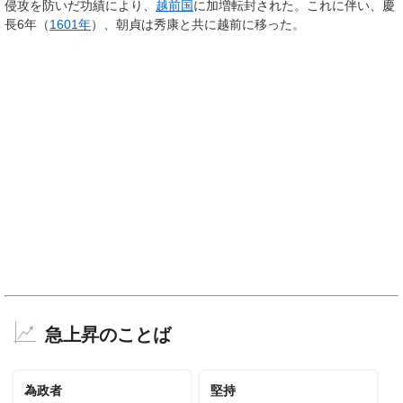
侵攻を防いだ功績により、
越前国
に加増転封された。これに伴い、慶
長6年（
1601年
）、朝貞は秀康と共に越前に移った。
急上昇のことば
為政者
堅持