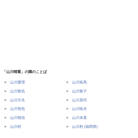
「山川晴重」の隣のことば
山川愛理
山川拓馬
山川敦也
山川敦子
山川方夫
山川晃司
山川智也
山川暁夫
山川朝信
山川未菜
山川村
山川村 (福岡県)