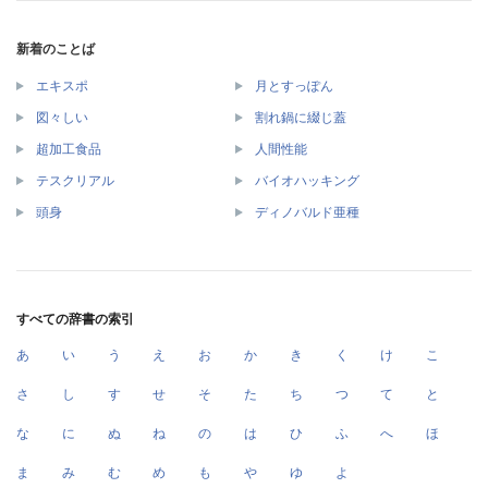
新着のことば
エキスポ
月とすっぽん
図々しい
割れ鍋に綴じ蓋
超加工食品
人間性能
テスクリアル
バイオハッキング
頭身
ディノバルド亜種
すべての辞書の索引
あ
い
う
え
お
か
き
く
け
こ
さ
し
す
せ
そ
た
ち
つ
て
と
な
に
ぬ
ね
の
は
ひ
ふ
へ
ほ
ま
み
む
め
も
や
ゆ
よ