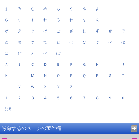
ま
み
む
め
も
や
ゆ
よ
ら
り
る
れ
ろ
わ
を
ん
が
ぎ
ぐ
げ
ご
ざ
じ
ず
ぜ
ぞ
だ
ぢ
づ
で
ど
ば
び
ぶ
べ
ぼ
ぱ
ぴ
ぷ
ぺ
ぽ
Ａ
Ｂ
Ｃ
Ｄ
Ｅ
Ｆ
Ｇ
Ｈ
Ｉ
Ｊ
Ｋ
Ｌ
Ｍ
Ｎ
Ｏ
Ｐ
Ｑ
Ｒ
Ｓ
Ｔ
Ｕ
Ｖ
Ｗ
Ｘ
Ｙ
Ｚ
１
２
３
４
５
６
７
８
９
０
記号
厳命するのページの著作権