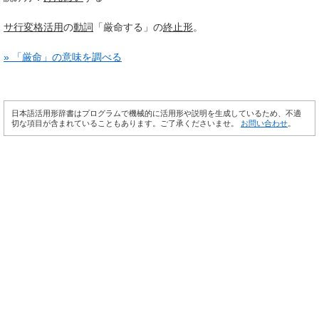
サ行変格活用
の
動詞
「厳命する」の
終止形
。
» 「厳命」の意味を調べる
日本語活用形辞書はプログラムで機械的に活用形や説明を生成しているため、不適
切な項目が含まれていることもあります。ご了承くださいませ。
お問い合わせ
。