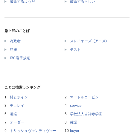
厳命するようだ
厳命するらしい
急上昇のことば
為政者
スレイヤーズ_(アニメ)
黙祷
テスト
IBC岩手放送
ことば検索ランキング
姉とボイン
マートルコービン
チョレイ
service
邂逅
学校法人吉祥寺学園
オーダー
確認
トリッシュヴァンディヴァー
buyer