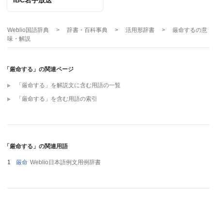
IBC岩手放送
Weblio国語辞典
>
辞書・百科事典
>
活用形辞書
>
厳命する
の意
味・解説
「厳命する」の関連ページ
「厳命する」を解説文に含む用語の一覧
「厳命する」を含む用語の索引
「厳命する」の関連用語
厳命
Weblio日本語例文用例辞書