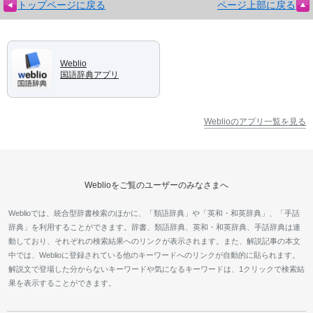
トップページに戻る
ページ上部に戻る
Weblio
国語辞典アプリ
Weblioのアプリ一覧を見る
Weblioをご覧のユーザーのみなさまへ
Weblioでは、統合型辞書検索のほかに、「類語辞典」や「英和・和英辞典」、「手話
辞典」を利用することができます。辞書、類語辞典、英和・和英辞典、手話辞典は連
動しており、それぞれの検索結果へのリンクが表示されます。また、解説記事の本文
中では、Weblioに登録されている他のキーワードへのリンクが自動的に貼られます。
解説文で登場した分からないキーワードや気になるキーワードは、1クリックで検索結
果を表示することができます。