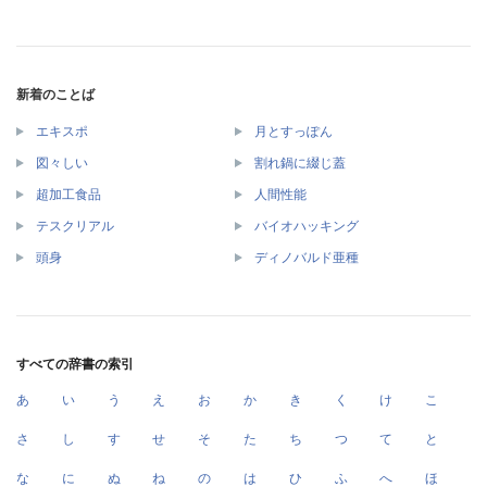
新着のことば
エキスポ
月とすっぽん
図々しい
割れ鍋に綴じ蓋
超加工食品
人間性能
テスクリアル
バイオハッキング
頭身
ディノバルド亜種
すべての辞書の索引
あ
い
う
え
お
か
き
く
け
こ
さ
し
す
せ
そ
た
ち
つ
て
と
な
に
ぬ
ね
の
は
ひ
ふ
へ
ほ