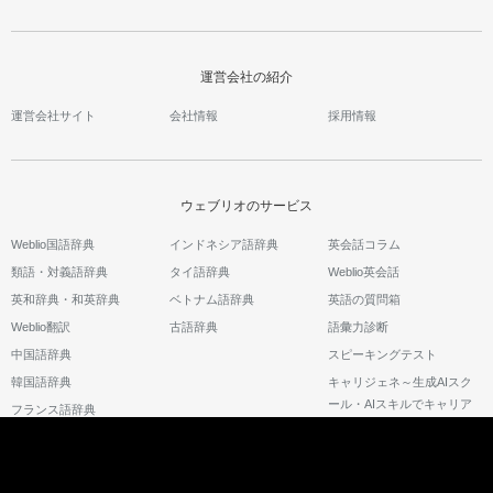
運営会社の紹介
運営会社サイト
会社情報
採用情報
ウェブリオのサービス
Weblio国語辞典
インドネシア語辞典
英会話コラム
類語・対義語辞典
タイ語辞典
Weblio英会話
英和辞典・和英辞典
ベトナム語辞典
英語の質問箱
Weblio翻訳
古語辞典
語彙力診断
中国語辞典
スピーキングテスト
韓国語辞典
キャリジェネ～生成AIスク
ール・AIスキルでキャリア
フランス語辞典
アップ～