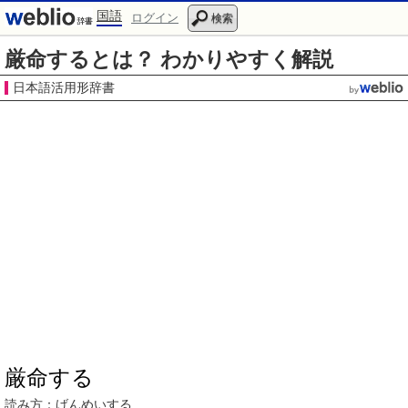
国語
ログイン
検索
厳命するとは？ わかりやすく解説
日本語活用形辞書
厳命する
読み方：
げんめい
する