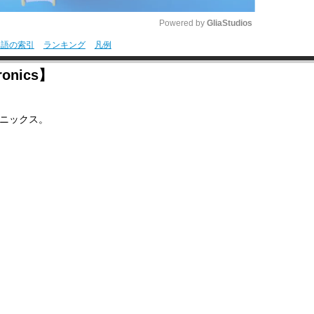
Powered by 
GliaStudios
用語の索引
ランキング
凡例
M
onics】
u
t
ニックス。
e