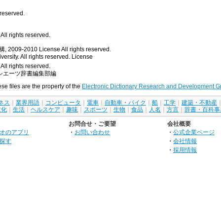
 reserved.
ll rights reserved.
, 2009-2010
License
All rights reserved.
rsity. All rights reserved.
License
All rights reserved.
シエーツ辞書編集部編
ese files are the property of the
Electronic Dictionary Research and Development G
ネス
｜
業界用語
｜
コンピュータ
｜
電車
｜
自動車・バイク
｜
船
｜
工学
｜
建築・不動産
文化
｜
生活
｜
ヘルスケア
｜
趣味
｜
スポーツ
｜
生物
｜
食品
｜
人名
｜
方言
｜
辞書・百科事
お問合せ・ご要望
会社概要
オのアプリ
・
お問い合わせ
・
公式企業ページ
探す
・
会社情報
・
採用情報