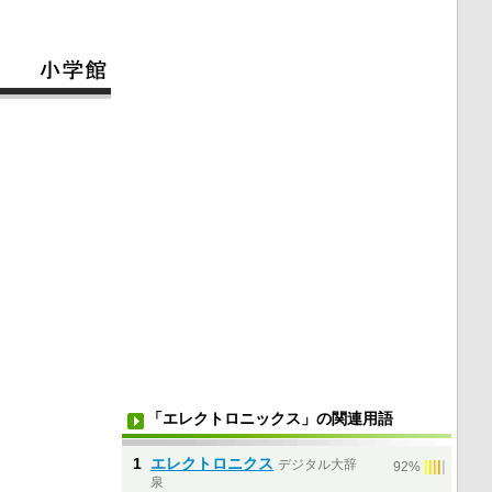
「エレクトロニックス」の関連用語
1
エレクトロニクス
デジタル大辞
|
|
|
|
|
92%
泉