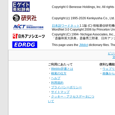
Copyright © Benesse Holdings, Inc. All rights
Copyright (c) 1995-2026 Kenkyusha Co., Ltd. A
日本語ワードネット
1.1版 (C) 情報通信研究機構
WordNet 3.0 Copyright 2006 by Princeton Unive
Copyright (C) 1994- Nichigai Associates, Inc., 
「斎藤和英大辞典」斎藤秀三郎著、日外アソ
This page uses the
JMdict
dictionary files. Th
ビジ
ご利用にあたって
便利な機能
・
Weblio辞書とは
・
ウェブリ
・
検索の仕方
・
画像から
・
ヘルプ
・
利用規約
・
プライバシーポリシー
・
サイトマップ
・
クッキー・アクセスデータにつ
いて