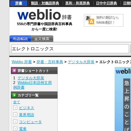
辞書
類語・対義語辞典
英和・和英辞典
日中中日辞典
日韓
無料の翻訳なら
Weblio翻訳！
556の専門辞書や国語辞典百科事典
から一度に検索!
Weblio 辞書
>
辞書・百科事典
>
デジタル大辞泉
>
エレクトロニック
辞書ショートカット
1
デジタル大辞泉
2
Weblio日本語例文用
例辞書
カテゴリ一覧
全て
ビジネス
＋
業界用語
＋
コンピュータ
＋
電車
＋