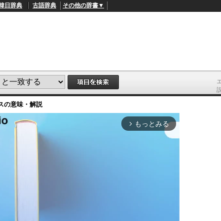
韓日辞典
古語辞典
その他の辞書▼
ス
の意味・解説
もっとみる
arrow_forward_ios