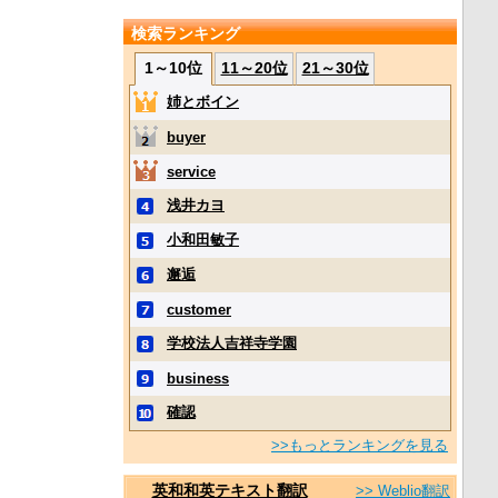
検索ランキング
1～10位
11～20位
21～30位
姉とボイン
buyer
service
浅井カヨ
小和田敏子
邂逅
customer
学校法人吉祥寺学園
business
確認
>>もっとランキングを見る
英和和英テキスト翻訳
>> Weblio翻訳