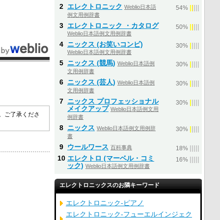
2
エレクトロニック
Weblio日本語
|
|
|
|
|
54%
例文用例辞書
3
エレクトロニック ・カタログ
|
|
|
|
|
50%
Weblio日本語例文用例辞書
4
ニックス (お笑いコンビ)
|
|
|
|
|
30%
Weblio日本語例文用例辞書
5
ニックス (競馬)
Weblio日本語例
|
|
|
|
|
30%
文用例辞書
6
ニックス (芸人)
Weblio日本語例
|
|
|
|
|
30%
文用例辞書
7
ニックス プロフェッショナル
|
|
|
|
|
30%
メイクアップ
Weblio日本語例文用
す。ご了承くださ
例辞書
8
ニックス
Weblio日本語例文用例辞
|
|
|
|
|
30%
書
9
ウールワース
百科事典
|
|
|
|
|
18%
10
エレクトロ (マーベル・コミ
|
|
|
|
|
16%
ック)
Weblio日本語例文用例辞書
エレクトロニックスのお隣キーワード
エレクトロニック‐ピアノ
エレクトロニック‐フューエルインジェク