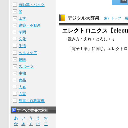
自動車・バイク
＋
船
＋
デジタル大辞泉
工学
索引トップ
＋
建築・不動産
＋
エレクトロニクス【electr
学問
＋
読み方：えれくとろにくす
文化
＋
生活
＋
「
電子工学
」に同じ。エレクトロ
ヘルスケア
＋
趣味
＋
スポーツ
＋
生物
＋
食品
＋
人名
＋
方言
＋
辞書・百科事典
＋
すべての辞書の索引
あ
い
う
え
お
か
き
く
け
こ