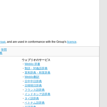
roup
, and are used in conformance with the Group's
licence
.
｜
学問
典
ウェブリオのサービス
・
Weblio 辞書
・
類語・対義語辞典
・
英和辞典・和英辞典
・
Weblio翻訳
・
日中中日辞典
・
日韓韓日辞典
・
フランス語辞典
・
インドネシア語辞典
・
タイ語辞典
・
ベトナム語辞典
・
古語辞典