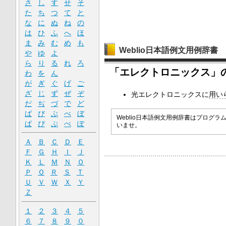
さ
し
す
せ
そ
た
ち
つ
て
と
な
に
ぬ
ね
の
は
ひ
ふ
へ
ほ
ま
み
む
め
も
Weblio日本語例文用例辞書
や
ゆ
よ
ら
り
る
れ
ろ
「エレクトロニックス」
わ
を
ん
が
ぎ
ぐ
げ
ご
ざ
じ
ず
ぜ
ぞ
光エレクトロニックスに
用い
だ
ぢ
づ
で
ど
ば
び
ぶ
べ
ぼ
Weblio日本語例文用例辞書はプロ
ぱ
ぴ
ぷ
ぺ
ぽ
いませ。
Ａ
Ｂ
Ｃ
Ｄ
Ｅ
Ｆ
Ｇ
Ｈ
Ｉ
Ｊ
Ｋ
Ｌ
Ｍ
Ｎ
Ｏ
Ｐ
Ｑ
Ｒ
Ｓ
Ｔ
Ｕ
Ｖ
Ｗ
Ｘ
Ｙ
Ｚ
１
２
３
４
５
６
７
８
９
０