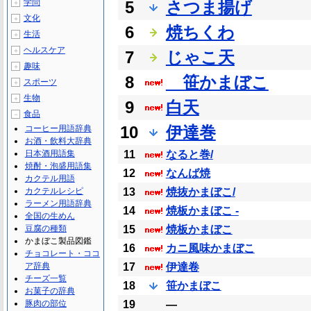
学問
5
さつま揚げ
＋
文化
＋
6
焼ちくわ
生活
＋
ヘルスケア
＋
7
じゃこ天
趣味
＋
8
笹かまぼこ
スポーツ
＋
生物
＋
9
白天
食品
－
10
伊達巻
コーヒー用語辞典
お酒・飲料大辞典
日本酒用語集
11
なると巻/
焼酎・泡盛用語集
12
なんば焼
カクテル用語
カクテルレシピ
13
焼抜かまぼこ/
ラーメン用語辞典
14
焼板かまぼこ -
全国の生めん
豆腐の種類
15
焼板かまぼこ
かまぼこ製品図鑑
16
カニ風味かまぼこ
チョコレート・ココ
ア辞典
17
伊達卷
チーズ一覧
18
笹かまぼこ
お菓子の辞典
豚肉の部位
19
―