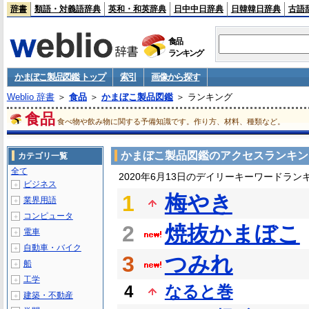
辞書
類語・対義語辞典
英和・和英辞典
日中中日辞典
日韓韓日辞典
古語
食品
ランキング
かまぼこ製品図鑑 トップ
索引
画像から探す
Weblio 辞書
＞
食品
＞
かまぼこ製品図鑑
＞ ランキング
食品
食べ物や飲み物に関する予備知識です。作り方、材料、種類など。
かまぼこ製品図鑑のアクセスランキン
カテゴリ一覧
全て
2020年6月13日のデイリーキーワードラン
ビジネス
＋
1
梅やき
業界用語
＋
コンピュータ
＋
2
焼抜かまぼこ
電車
＋
自動車・バイク
＋
3
つみれ
船
＋
工学
＋
4
なると巻
建築・不動産
＋