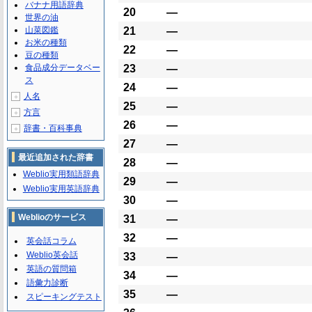
バナナ用語辞典
20
―
世界の油
山菜図鑑
21
―
お米の種類
22
―
豆の種類
食品成分データベー
23
―
ス
24
―
人名
＋
25
―
方言
＋
26
―
辞書・百科事典
＋
27
―
最近追加された辞書
28
―
Weblio実用類語辞典
29
―
Weblio実用英語辞典
30
―
Weblioのサービス
31
―
32
―
英会話コラム
Weblio英会話
33
―
英語の質問箱
34
―
語彙力診断
35
―
スピーキングテスト