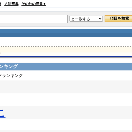
典
古語辞典
その他の辞書▼
。
ンキング
ードランキング
こ