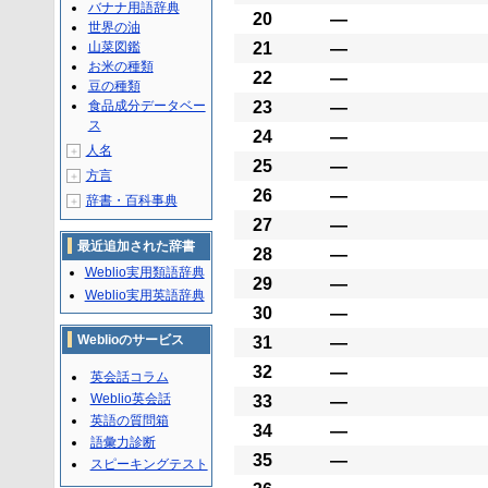
バナナ用語辞典
20
―
世界の油
山菜図鑑
21
―
お米の種類
22
―
豆の種類
食品成分データベー
23
―
ス
24
―
人名
＋
25
―
方言
＋
26
―
辞書・百科事典
＋
27
―
最近追加された辞書
28
―
Weblio実用類語辞典
29
―
Weblio実用英語辞典
30
―
Weblioのサービス
31
―
32
―
英会話コラム
Weblio英会話
33
―
英語の質問箱
34
―
語彙力診断
35
―
スピーキングテスト