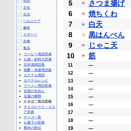
学問
5
さつま揚げ
＋
文化
＋
6
焼ちくわ
生活
＋
ヘルスケア
＋
7
白天
趣味
＋
8
黒はんぺん
スポーツ
＋
生物
＋
9
じゃこ天
食品
－
10
筋
コーヒー用語辞典
お酒・飲料大辞典
日本酒用語集
11
―
焼酎・泡盛用語集
12
―
カクテル用語
カクテルレシピ
13
―
ラーメン用語辞典
14
―
全国の生めん
豆腐の種類
15
―
かまぼこ製品図鑑
16
―
チョコレート・ココ
ア辞典
17
―
チーズ一覧
18
―
お菓子の辞典
豚肉の部位
19
―