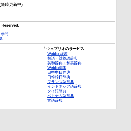
新(随時更新中)
Reserved.
｜
学問
典
ウェブリオのサービス
Weblio 辞書
類語・対義語辞典
英和辞典・和英辞典
Weblio翻訳
日中中日辞典
日韓韓日辞典
フランス語辞典
インドネシア語辞典
タイ語辞典
ベトナム語辞典
古語辞典