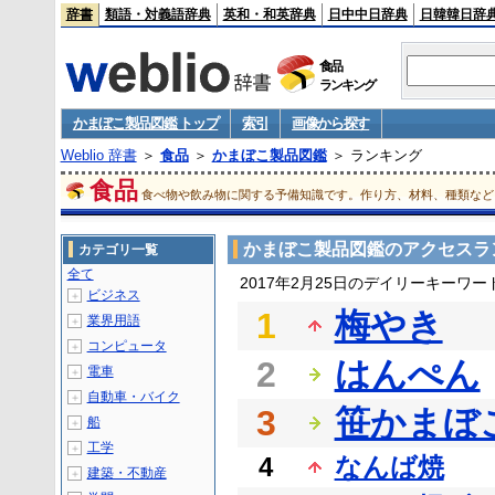
辞書
類語・対義語辞典
英和・和英辞典
日中中日辞典
日韓韓日辞
食品
ランキング
かまぼこ製品図鑑 トップ
索引
画像から探す
Weblio 辞書
＞
食品
＞
かまぼこ製品図鑑
＞ ランキング
食品
食べ物や飲み物に関する予備知識です。作り方、材料、種類など
かまぼこ製品図鑑のアクセスラ
カテゴリ一覧
全て
2017年2月25日のデイリーキーワ
ビジネス
＋
1
梅やき
業界用語
＋
コンピュータ
＋
2
はんぺん
電車
＋
自動車・バイク
＋
3
笹かまぼ
船
＋
工学
＋
4
なんば焼
建築・不動産
＋