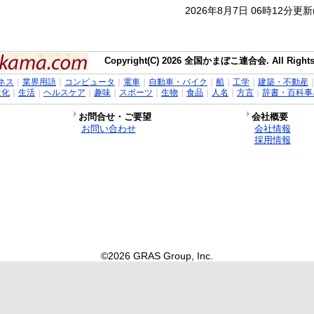
2026年8月7日 06時12分更
Copyright(C) 2026 全国かまぼこ連合会. All Rights 
ネス
｜
業界用語
｜
コンピュータ
｜
電車
｜
自動車・バイク
｜
船
｜
工学
｜
建築・不動産
文化
｜
生活
｜
ヘルスケア
｜
趣味
｜
スポーツ
｜
生物
｜
食品
｜
人名
｜
方言
｜
辞書・百科事
お問合せ・ご要望
会社概要
お問い合わせ
会社情報
採用情報
©2026 GRAS Group, Inc.