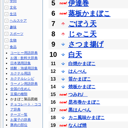
学問
5
伊達巻
＋
文化
＋
6
蒸板かまぼこ
生活
＋
ヘルスケア
＋
7
ごぼう天
趣味
＋
8
じゃこ天
スポーツ
＋
生物
＋
9
さつま揚げ
食品
－
10
白天
コーヒー用語辞典
お酒・飲料大辞典
日本酒用語集
11
白焼かまぼこ
焼酎・泡盛用語集
12
はんぺん
カクテル用語
カクテルレシピ
13
笹かまぼこ
ラーメン用語辞典
14
焼板かまぼこ
全国の生めん
豆腐の種類
15
つみれ/
かまぼこ製品図鑑
16
昆布巻かまぼこ
チョコレート・ココ
ア辞典
17
黒はんぺん
チーズ一覧
18
カニ風味かまぼこ
お菓子の辞典
豚肉の部位
19
なんば焼