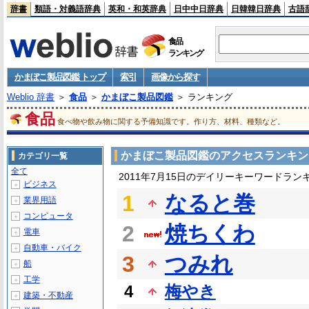
辞書
類語・対義語辞典
英和・和英辞典
日中中日辞典
日韓韓日辞典
古語
食品
ランキング
かまぼこ製品図鑑 トップ
索引
画像から探す
Weblio 辞書
＞
食品
＞
かまぼこ製品図鑑
＞ ランキング
食品
食べ物や飲み物に関する予備知識です。作り方、材料、種類など。
かまぼこ製品図鑑のアクセスランキン
カテゴリ一覧
全て
2011年7月15日のデイリーキーワードラン
ビジネス
＋
1
なると巻
業界用語
＋
コンピュータ
＋
2
焼ちくわ
電車
＋
自動車・バイク
＋
3
つみれ
船
＋
工学
＋
4
梅やき
建築・不動産
＋