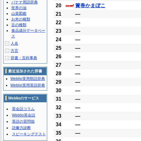
バナナ用語辞典
20
簀巻かまぼこ
世界の油
山菜図鑑
21
―
お米の種類
22
―
豆の種類
食品成分データベー
23
―
ス
24
―
人名
＋
25
―
方言
＋
26
―
辞書・百科事典
＋
27
―
最近追加された辞書
28
―
Weblio実用類語辞典
29
―
Weblio実用英語辞典
30
―
Weblioのサービス
31
―
32
―
英会話コラム
Weblio英会話
33
―
英語の質問箱
34
―
語彙力診断
35
―
スピーキングテスト