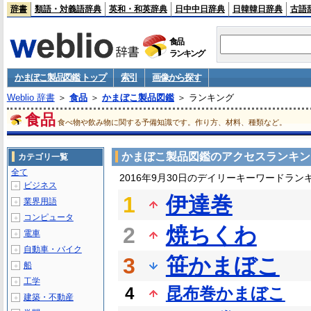
辞書
類語・対義語辞典
英和・和英辞典
日中中日辞典
日韓韓日辞典
古語
食品
ランキング
かまぼこ製品図鑑 トップ
索引
画像から探す
Weblio 辞書
＞
食品
＞
かまぼこ製品図鑑
＞ ランキング
食品
食べ物や飲み物に関する予備知識です。作り方、材料、種類など。
かまぼこ製品図鑑のアクセスランキン
カテゴリ一覧
全て
2016年9月30日のデイリーキーワードラン
ビジネス
＋
1
伊達巻
業界用語
＋
コンピュータ
＋
2
焼ちくわ
電車
＋
自動車・バイク
＋
3
笹かまぼこ
船
＋
工学
＋
4
昆布巻かまぼこ
建築・不動産
＋