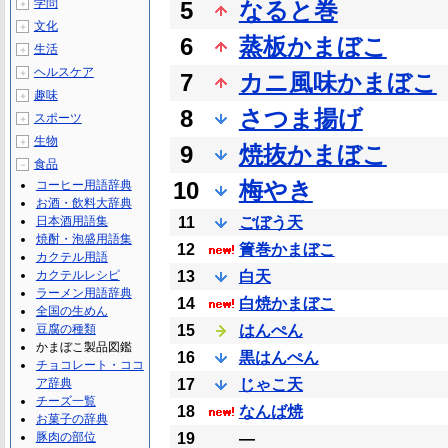
学問
5
なると巻
＋
文化
＋
6
蒸板かまぼこ
生活
＋
ヘルスケア
＋
7
カニ風味かまぼこ
趣味
＋
8
さつま揚げ
スポーツ
＋
生物
＋
9
焼抜かまぼこ
食品
－
10
梅やき
コーヒー用語辞典
お酒・飲料大辞典
日本酒用語集
11
ごぼう天
焼酎・泡盛用語集
12
簀巻かまぼこ
カクテル用語
カクテルレシピ
13
白天
ラーメン用語辞典
14
白焼かまぼこ
全国の生めん
豆腐の種類
15
はんぺん
かまぼこ製品図鑑
16
黒はんぺん
チョコレート・ココ
ア辞典
17
じゃこ天
チーズ一覧
18
なんば焼
お菓子の辞典
豚肉の部位
19
―