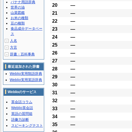
バナナ用語辞典
20
―
世界の油
山菜図鑑
21
―
お米の種類
22
―
豆の種類
食品成分データベー
23
―
ス
24
―
人名
＋
25
―
方言
＋
26
―
辞書・百科事典
＋
27
―
最近追加された辞書
28
―
Weblio実用類語辞典
29
―
Weblio実用英語辞典
30
―
Weblioのサービス
31
―
32
―
英会話コラム
Weblio英会話
33
―
英語の質問箱
34
―
語彙力診断
35
―
スピーキングテスト