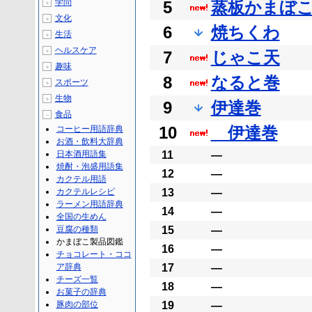
学問
5
蒸板かまぼ
＋
文化
＋
6
焼ちくわ
生活
＋
ヘルスケア
＋
7
じゃこ天
趣味
＋
8
なると巻
スポーツ
＋
生物
＋
9
伊達巻
食品
－
10
伊達巻
コーヒー用語辞典
お酒・飲料大辞典
日本酒用語集
11
―
焼酎・泡盛用語集
12
―
カクテル用語
カクテルレシピ
13
―
ラーメン用語辞典
14
―
全国の生めん
豆腐の種類
15
―
かまぼこ製品図鑑
16
―
チョコレート・ココ
ア辞典
17
―
チーズ一覧
18
―
お菓子の辞典
豚肉の部位
19
―