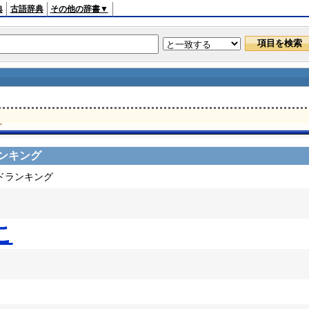
典
古語辞典
その他の辞書▼
。
ンキング
ードランキング
こ