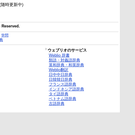
新(随時更新中)
Reserved.
｜
学問
典
ウェブリオのサービス
Weblio 辞書
類語・対義語辞典
英和辞典・和英辞典
Weblio翻訳
日中中日辞典
日韓韓日辞典
フランス語辞典
インドネシア語辞典
タイ語辞典
ベトナム語辞典
古語辞典