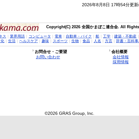
2026年8月8日 17時54分更
Copyright(C) 2026 全国かまぼこ連合会. All Rights 
ネス
｜
業界用語
｜
コンピュータ
｜
電車
｜
自動車・バイク
｜
船
｜
工学
｜
建築・不動産
文化
｜
生活
｜
ヘルスケア
｜
趣味
｜
スポーツ
｜
生物
｜
食品
｜
人名
｜
方言
｜
辞書・百科事
お問合せ・ご要望
会社概要
お問い合わせ
会社情報
採用情報
©2026 GRAS Group, Inc.