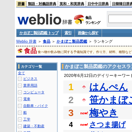
辞書
類語・対義語辞典
英和・和英辞典
日中中日辞典
日韓韓日辞
食品
ランキング
かまぼこ製品図鑑 トップ
索引
画像から探す
Weblio 辞書
＞
食品
＞
かまぼこ製品図鑑
＞ ランキング
食品
食べ物や飲み物に関する予備知識です。作り方、材料、種類など
かまぼこ製品図鑑のアクセスラ
カテゴリ一覧
全て
2020年6月12日のデイリーキーワ
ビジネス
＋
1
はんぺん
業界用語
＋
コンピュータ
＋
2
笹かまぼ
電車
＋
自動車・バイク
＋
3
梅やき
船
＋
工学
＋
4
さつま揚げ
建築・不動産
＋