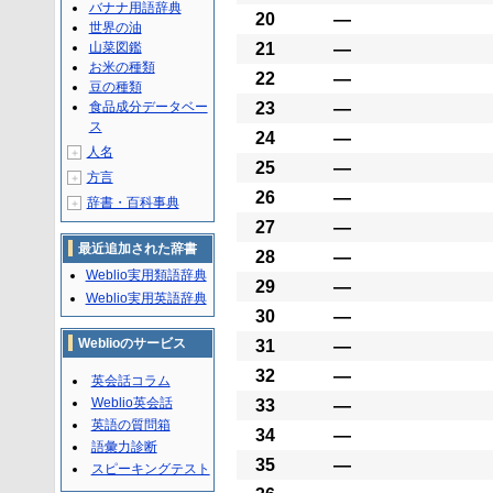
バナナ用語辞典
20
―
世界の油
山菜図鑑
21
―
お米の種類
22
―
豆の種類
食品成分データベー
23
―
ス
24
―
人名
＋
25
―
方言
＋
26
―
辞書・百科事典
＋
27
―
最近追加された辞書
28
―
Weblio実用類語辞典
29
―
Weblio実用英語辞典
30
―
Weblioのサービス
31
―
32
―
英会話コラム
Weblio英会話
33
―
英語の質問箱
34
―
語彙力診断
35
―
スピーキングテスト