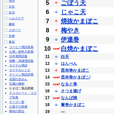
学問
5
ごぼう天
＋
文化
＋
6
じゃこ天
生活
＋
ヘルスケア
＋
7
焼抜かまぼこ
趣味
＋
8
梅やき
スポーツ
＋
生物
＋
9
伊達巻
食品
－
10
白焼かまぼこ
コーヒー用語辞典
お酒・飲料大辞典
日本酒用語集
11
白天
焼酎・泡盛用語集
12
はんぺん
カクテル用語
カクテルレシピ
13
昆布巻かまぼこ
ラーメン用語辞典
14
昆布巻かまぼこ/
全国の生めん
豆腐の種類
15
なると巻
かまぼこ製品図鑑
16
さつま揚げ
チョコレート・ココ
ア辞典
17
なんば焼
チーズ一覧
18
簀巻かまぼこ
お菓子の辞典
豚肉の部位
19
―