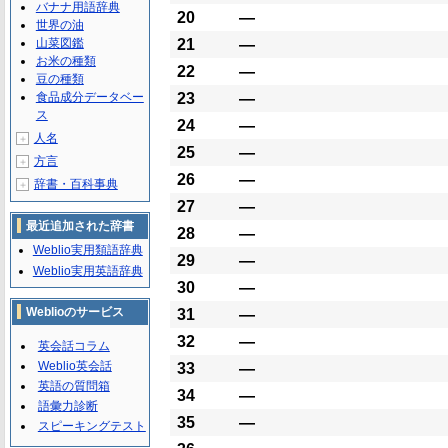
バナナ用語辞典
20
―
世界の油
山菜図鑑
21
―
お米の種類
22
―
豆の種類
食品成分データベー
23
―
ス
24
―
人名
＋
25
―
方言
＋
26
―
辞書・百科事典
＋
27
―
最近追加された辞書
28
―
Weblio実用類語辞典
29
―
Weblio実用英語辞典
30
―
Weblioのサービス
31
―
32
―
英会話コラム
Weblio英会話
33
―
英語の質問箱
34
―
語彙力診断
35
―
スピーキングテスト