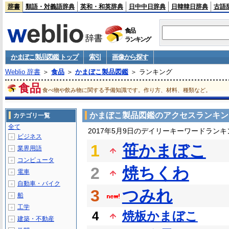
辞書
類語・対義語辞典
英和・和英辞典
日中中日辞典
日韓韓日辞典
古語
食品
ランキング
かまぼこ製品図鑑 トップ
索引
画像から探す
Weblio 辞書
＞
食品
＞
かまぼこ製品図鑑
＞ ランキング
食品
食べ物や飲み物に関する予備知識です。作り方、材料、種類など。
かまぼこ製品図鑑のアクセスランキン
カテゴリ一覧
全て
2017年5月9日のデイリーキーワードランキ
ビジネス
＋
1
笹かまぼこ
業界用語
＋
コンピュータ
＋
2
焼ちくわ
電車
＋
自動車・バイク
＋
3
つみれ
船
＋
工学
＋
4
焼板かまぼこ
建築・不動産
＋