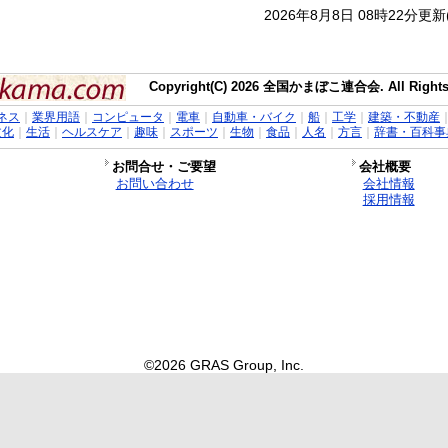
2026年8月8日 08時22分更
Copyright(C) 2026 全国かまぼこ連合会. All Rights 
ネス
｜
業界用語
｜
コンピュータ
｜
電車
｜
自動車・バイク
｜
船
｜
工学
｜
建築・不動産
文化
｜
生活
｜
ヘルスケア
｜
趣味
｜
スポーツ
｜
生物
｜
食品
｜
人名
｜
方言
｜
辞書・百科事
お問合せ・ご要望
会社概要
お問い合わせ
会社情報
採用情報
©2026 GRAS Group, Inc.