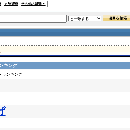
典
古語辞典
その他の辞書▼
。
ンキング
ードランキング
げ