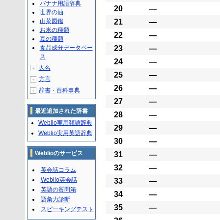
バナナ用語辞典
20
―
世界の油
山菜図鑑
21
―
お米の種類
22
―
豆の種類
食品成分データベー
23
―
ス
24
―
人名
＋
25
―
方言
＋
26
―
辞書・百科事典
＋
27
―
最近追加された辞書
28
―
Weblio実用類語辞典
29
―
Weblio実用英語辞典
30
―
Weblioのサービス
31
―
32
―
英会話コラム
Weblio英会話
33
―
英語の質問箱
34
―
語彙力診断
35
―
スピーキングテスト