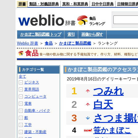
辞書
類語・対義語辞典
英和・和英辞典
日中中日辞典
日韓韓日辞
食品
ランキング
かまぼこ製品図鑑 トップ
索引
画像から探す
Weblio 辞書
＞
食品
＞
かまぼこ製品図鑑
＞ ランキング
食品
食べ物や飲み物に関する予備知識です。作り方、材料、種類など
かまぼこ製品図鑑のアクセスラ
カテゴリ一覧
全て
2019年8月16日のデイリーキーワ
ビジネス
＋
1
つみれ
業界用語
＋
コンピュータ
＋
2
白天
電車
＋
自動車・バイク
＋
3
さつま揚
船
＋
工学
＋
4
笹かまぼこ
建築・不動産
＋