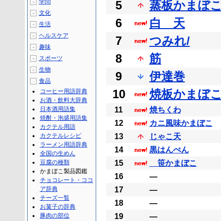
学問
5
蒸板かまぼ
＋
文化
＋
6
白 天
生活
＋
ヘルスケア
＋
7
つみれ/
趣味
＋
8
筋
スポーツ
＋
生物
＋
9
伊達巻
食品
－
10
焼板かまぼ
コーヒー用語辞典
お酒・飲料大辞典
日本酒用語集
11
焼ちくわ
焼酎・泡盛用語集
12
カニ風味かまぼこ
カクテル用語
カクテルレシピ
13
じゃこ天
ラーメン用語辞典
14
黒はんぺん
全国の生めん
豆腐の種類
15
笹かまぼこ
かまぼこ製品図鑑
16
―
チョコレート・ココ
ア辞典
17
―
チーズ一覧
18
―
お菓子の辞典
豚肉の部位
19
―