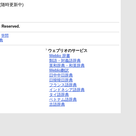
新(随時更新中)
Reserved.
｜
学問
典
ウェブリオのサービス
Weblio 辞書
類語・対義語辞典
英和辞典・和英辞典
Weblio翻訳
日中中日辞典
日韓韓日辞典
フランス語辞典
インドネシア語辞典
タイ語辞典
ベトナム語辞典
古語辞典