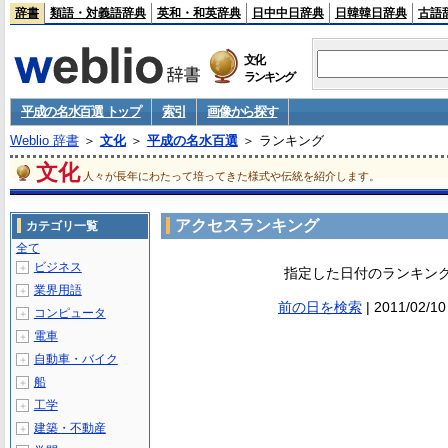
辞書
類語・対義語辞典
英和・和英辞典
日中中日辞典
日韓韓日辞典
古語
文化
ランキング
平成の名水百選 トップ
索引
画像から探す
Weblio 辞書
＞
文化
＞
平成の名水百選
＞ ランキング
文化
人々が長年にわたって培ってきた様式や伝統を紹介します。
アクセスランキング
カテゴリ一覧
全て
ビジネス
＋
指定した日付のランキン
業界用語
＋
前の日を検索
| 2011/02/10
コンピュータ
＋
電車
＋
自動車・バイク
＋
船
＋
工学
＋
建築・不動産
＋