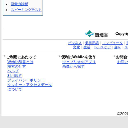
語彙力診断
スピーキングテスト
Copyri
ビジネス
｜
業界用語
｜
コンピュータ
｜
文化
｜
生活
｜
ヘルスケア
｜
趣味
｜
ス
ご利用にあたって
便利にWeblioを使う
お問合
Weblio辞書とは
ウェブリオのアプリ
お問
検索の仕方
画像から探す
ヘルプ
利用規約
プライバシーポリシー
クッキー・アクセスデータ
について
©2026