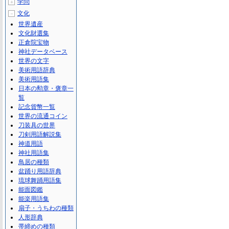
学問
＋
文化
－
世界遺産
文化財選集
正倉院宝物
神社データベース
世界の文字
美術用語辞典
美術用語集
日本の勲章・褒章一
覧
記念貨幣一覧
世界の流通コイン
刀装具の世界
刀剣用語解説集
神道用語
神社用語集
鳥居の種類
盆踊り用語辞典
琉球舞踊用語集
能面図鑑
能楽用語集
扇子・うちわの種類
人形辞典
帯締めの種類