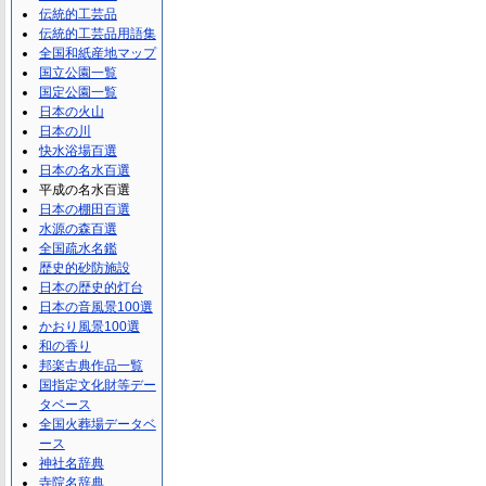
伝統的工芸品
伝統的工芸品用語集
全国和紙産地マップ
国立公園一覧
国定公園一覧
日本の火山
日本の川
快水浴場百選
日本の名水百選
平成の名水百選
日本の棚田百選
水源の森百選
全国疏水名鑑
歴史的砂防施設
日本の歴史的灯台
日本の音風景100選
かおり風景100選
和の香り
邦楽古典作品一覧
国指定文化財等デー
タベース
全国火葬場データベ
ース
神社名辞典
寺院名辞典