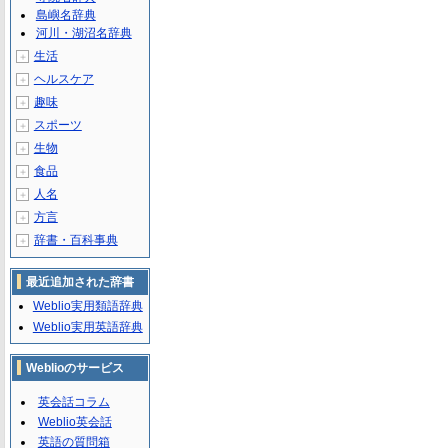
島嶼名辞典
河川・湖沼名辞典
生活
＋
ヘルスケア
＋
趣味
＋
スポーツ
＋
生物
＋
食品
＋
人名
＋
方言
＋
辞書・百科事典
＋
最近追加された辞書
Weblio実用類語辞典
Weblio実用英語辞典
Weblioのサービス
英会話コラム
Weblio英会話
英語の質問箱