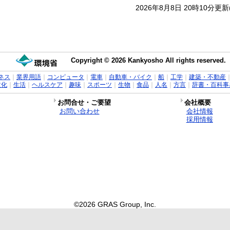
2026年8月8日 20時10分更
Copyright © 2026 Kankyosho All rights reserved.
ネス
｜
業界用語
｜
コンピュータ
｜
電車
｜
自動車・バイク
｜
船
｜
工学
｜
建築・不動産
文化
｜
生活
｜
ヘルスケア
｜
趣味
｜
スポーツ
｜
生物
｜
食品
｜
人名
｜
方言
｜
辞書・百科事
お問合せ・ご要望
会社概要
お問い合わせ
会社情報
採用情報
©2026 GRAS Group, Inc.