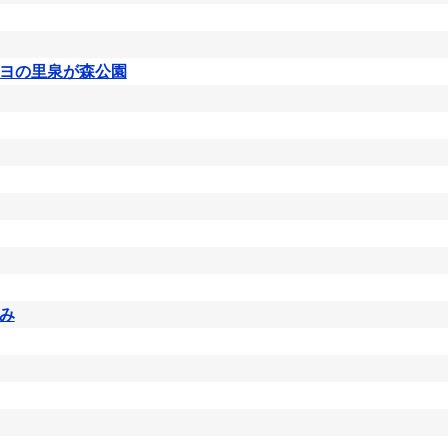
ヨの里泉が森公園
み