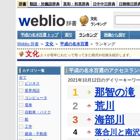
辞書
類語・対義語辞典
英和・和英辞典
日中中日辞典
日韓韓日辞
文化
ランキング
平成の名水百選 トップ
索引
ランキング
画像から探す
Weblio 辞書
＞
文化
＞
平成の名水百選
＞ ランキング
文化
人々が長年にわたって培ってきた様式や伝統を紹介します。
平成の名水百選のアクセスラン
カテゴリ一覧
全て
2021年10月12日のデイリーキーワ
ビジネス
＋
1
那智の滝
業界用語
＋
コンピュータ
＋
2
荒川
電車
＋
自動車・バイク
＋
3
海部川
船
＋
工学
＋
4
落合川と南沢
建築・不動産
＋