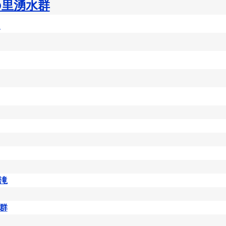
の里湧水群
キ
滝
群