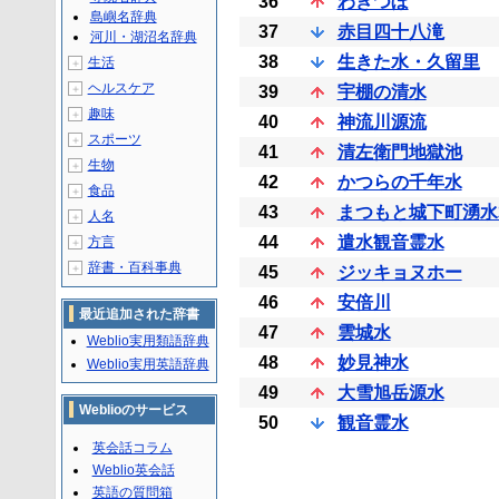
36
わきつぼ
島嶼名辞典
37
赤目四十八滝
河川・湖沼名辞典
38
生きた水・久留里
生活
＋
ヘルスケア
＋
39
宇棚の清水
趣味
＋
40
神流川源流
スポーツ
＋
41
清左衛門地獄池
生物
＋
42
かつらの千年水
食品
＋
43
まつもと城下町湧水
人名
＋
44
遣水観音霊水
方言
＋
辞書・百科事典
＋
45
ジッキョヌホー
46
安倍川
最近追加された辞書
47
雲城水
Weblio実用類語辞典
48
妙見神水
Weblio実用英語辞典
49
大雪旭岳源水
Weblioのサービス
50
観音霊水
英会話コラム
Weblio英会話
英語の質問箱