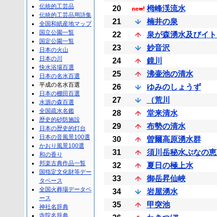
伝統的工芸品
20
栂峰渓流水
伝統的工芸品用語集
21
楠井の泉
全国和紙産地マップ
国立公園一覧
22
泉が森湧水及びイト
国定公園一覧
23
妙音沢
日本の火山
日本の川
24
鏡川
快水浴場百選
25
沸壷池の清水
日本の名水百選
平成の名水百選
26
ゆみのしょうず
日本の棚田百選
27
（荒川
水源の森百選
全国疏水名鑑
28
堂来清水
歴史的砂防施設
29
布勢の清水
日本の歴史的灯台
日本の音風景100選
30
曽爾高原湧水群
かおり風景100選
31
須川岳秘水ぶなの恵
和の香り
邦楽古典作品一覧
32
夏日の極上水
国指定文化財等デー
33
御岳昇仙峽
タベース
全国火葬場データベ
34
岩屋湧水
ース
35
甲突池
神社名辞典
寺院名辞典