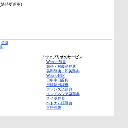
新(随時更新中)
｜
学問
典
ウェブリオのサービス
Weblio 辞書
類語・対義語辞典
英和辞典・和英辞典
Weblio翻訳
日中中日辞典
日韓韓日辞典
フランス語辞典
インドネシア語辞典
タイ語辞典
ベトナム語辞典
古語辞典