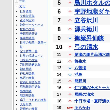
学問
5
鳥川ホタル
＋
文化
－
6
宇野地蔵ダ
世界遺産
文化財選集
7
立谷沢川
正倉院宝物
神社データベース
8
源兵衛川
世界の文字
美術用語辞典
9
御嶽昇仙峡
美術用語集
日本の勲章・褒章一
10
弓の清水
覧
記念貨幣一覧
11
尾瀬の郷片品湧水群
世界の流通コイン
刀装具の世界
12
桜生水
刀剣用語解説集
13
八曽滝
神道用語
神社用語集
14
浮島
鳥居の種類
15
熊野川
盆踊り用語辞典
琉球舞踊用語集
16
仁宇布の冷水と十六
能面図鑑
17
居醒の清水
能楽用語集
扇子・うちわの種類
18
十日市場・夏狩湧水
人形辞典
19
あらかわ
帯締めの種類