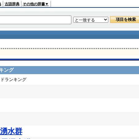
典
古語辞典
その他の辞書▼
キング
ードランキング
湧水群