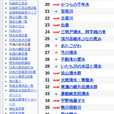
伝統的工芸品
20
かつらの千年水
伝統的工芸品用語集
21
安倍川
全国和紙産地マップ
国立公園一覧
22
古座川
国定公園一覧
23
出壷
日本の火山
日本の川
24
三明戸湧水、阿字雄の滝
快水浴場百選
25
須川岳秘水ぶなの恵み
日本の名水百選
平成の名水百選
26
あたごがわ
日本の棚田百選
27
弓の清水
水源の森百選
全国疏水名鑑
28
不動滝の霊水
歴史的砂防施設
29
いたち川の水辺と清水
日本の歴史的灯台
日本の音風景100選
30
浜山湧水群
かおり風景100選
31
大慈清水・青龍水
和の香り
邦楽古典作品一覧
32
尾瀬の郷片品湧水群
国指定文化財等デー
33
唐船峡京田湧水
タベース
全国火葬場データベ
34
宇野地蔵ダキ
ース
35
熊川宿前川
神社名辞典
寺院名辞典