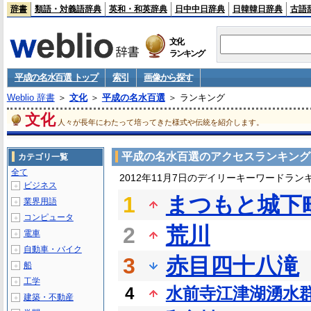
辞書
類語・対義語辞典
英和・和英辞典
日中中日辞典
日韓韓日辞典
古語
文化
ランキング
平成の名水百選 トップ
索引
画像から探す
Weblio 辞書
＞
文化
＞
平成の名水百選
＞ ランキング
文化
人々が長年にわたって培ってきた様式や伝統を紹介します。
平成の名水百選のアクセスランキング
カテゴリ一覧
全て
2012年11月7日のデイリーキーワードラン
ビジネス
＋
1
まつもと城下
業界用語
＋
コンピュータ
＋
2
荒川
電車
＋
自動車・バイク
＋
3
赤目四十八滝
船
＋
工学
＋
4
水前寺江津湖湧水
建築・不動産
＋