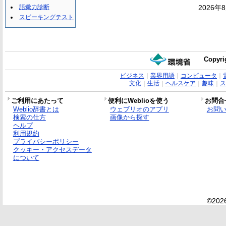
語彙力診断
2026年
スピーキングテスト
Copyri
ビジネス
｜
業界用語
｜
コンピュータ
｜
文化
｜
生活
｜
ヘルスケア
｜
趣味
｜
ス
ご利用にあたって
便利にWeblioを使う
お問合
Weblio辞書とは
ウェブリオのアプリ
お問
検索の仕方
画像から探す
ヘルプ
利用規約
プライバシーポリシー
クッキー・アクセスデータ
について
©2026