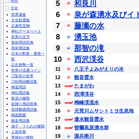
学問
5
和良川
＋
文化
－
6
泉が森湧水及びイ
世界遺産
文化財選集
7
藤瀬の水
正倉院宝物
神社データベース
8
湧玉池
世界の文字
美術用語辞典
9
那智の滝
美術用語集
日本の勲章・褒章一
10
西沢渓谷
覧
記念貨幣一覧
11
八王子よみがえりの水
世界の流通コイン
刀装具の世界
12
観音霊水
刀剣用語解説集
13
たまがわ
神道用語
神社用語集
14
西澤渓谷
鳥居の種類
15
栂峰渓流水
盆踊り用語辞典
琉球舞踊用語集
16
元荒川ムサシトミヨ生息地
能面図鑑
17
遣水観音霊水
能楽用語集
扇子・うちわの種類
18
曽爾高原湧水群
人形辞典
19
源兵衛川
帯締めの種類