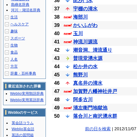
36
毘沙門水
島嶼名辞典
37
宇棚の清水
河川・湖沼名辞典
38
海部川
生活
＋
ヘルスケア
＋
39
かいふがわ
趣味
＋
40
玉川
スポーツ
＋
41
神流川源流
生物
＋
42
潮音洞、清流通り
食品
＋
43
普現堂湧水源
人名
＋
44
松か井の水
方言
＋
辞書・百科事典
＋
45
熊野川
46
真名井の清水
最近追加された辞書
47
加賀野八幡神社井戸
Weblio実用類語辞典
48
阿多古川
Weblio実用英語辞典
49
清左衛門地獄池
Weblioのサービス
50
落合川と南沢湧水群
英会話コラム
前の日を検索
| 2012/11/07
Weblio英会話
英語の質問箱