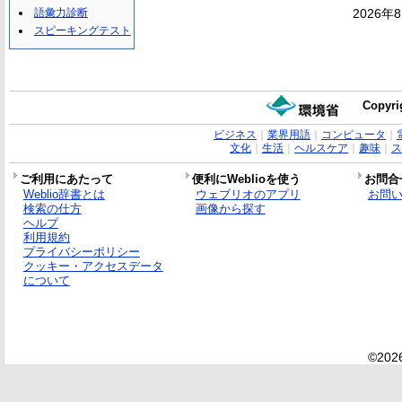
語彙力診断
2026年
スピーキングテスト
Copyri
ビジネス
｜
業界用語
｜
コンピュータ
｜
文化
｜
生活
｜
ヘルスケア
｜
趣味
｜
ス
ご利用にあたって
便利にWeblioを使う
お問合
Weblio辞書とは
ウェブリオのアプリ
お問
検索の仕方
画像から探す
ヘルプ
利用規約
プライバシーポリシー
クッキー・アクセスデータ
について
©2026