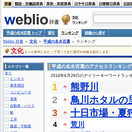
辞書
類語・対義語辞典
英和・和英辞典
日中中日辞典
日韓韓日辞典
古語
文化
ランキング
平成の名水百選 トップ
索引
ランキング
画像から探す
Weblio 辞書
＞
文化
＞
平成の名水百選
＞ ランキング
文化
人々が長年にわたって培ってきた様式や伝統を紹介します。
平成の名水百選のアクセスランキング
カテゴリ一覧
全て
2016年6月28日のデイリーキーワードラン
ビジネス
＋
1
熊野川
業界用語
＋
コンピュータ
＋
2
鳥川ホタルの
電車
＋
自動車・バイク
＋
3
十日市場・夏
船
＋
工学
＋
4
荒川
建築・不動産
＋