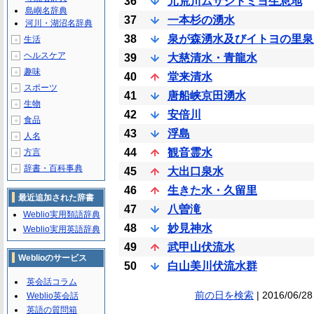
36
元荒川ムサシトミヨ生息地
島嶼名辞典
37
一本杉の湧水
河川・湖沼名辞典
38
泉が森湧水及びイトヨの里泉
生活
＋
ヘルスケア
＋
39
大慈清水・青龍水
趣味
＋
40
堂来清水
スポーツ
＋
41
唐船峡京田湧水
生物
＋
42
安倍川
食品
＋
43
浮島
人名
＋
44
観音霊水
方言
＋
辞書・百科事典
＋
45
大出口泉水
46
生きた水・久留里
最近追加された辞書
47
八曽滝
Weblio実用類語辞典
48
妙見神水
Weblio実用英語辞典
49
武甲山伏流水
Weblioのサービス
50
白山美川伏流水群
英会話コラム
前の日を検索
| 2016/06/28
Weblio英会話
英語の質問箱