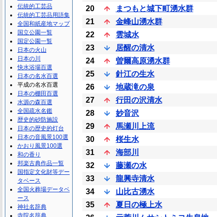
伝統的工芸品
20
まつもと城下町湧水群
伝統的工芸品用語集
21
金峰山湧水群
全国和紙産地マップ
国立公園一覧
22
雲城水
国定公園一覧
23
居醒の清水
日本の火山
日本の川
24
曽爾高原湧水群
快水浴場百選
25
針江の生水
日本の名水百選
平成の名水百選
26
地蔵滝の泉
日本の棚田百選
27
行田の沢清水
水源の森百選
全国疏水名鑑
28
妙音沢
歴史的砂防施設
29
馬瀬川上流
日本の歴史的灯台
日本の音風景100選
30
桜生水
かおり風景100選
31
海部川
和の香り
邦楽古典作品一覧
32
藤瀬の水
国指定文化財等デー
33
龍興寺清水
タベース
全国火葬場データベ
34
山比古湧水
ース
35
夏日の極上水
神社名辞典
寺院名辞典