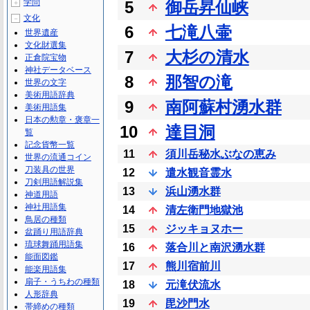
学問
5
御岳昇仙峡
＋
文化
－
6
七滝八壷
世界遺産
文化財選集
7
大杉の清水
正倉院宝物
神社データベース
8
那智の滝
世界の文字
美術用語辞典
9
南阿蘇村湧水群
美術用語集
日本の勲章・褒章一
10
達目洞
覧
記念貨幣一覧
11
須川岳秘水ぶなの恵み
世界の流通コイン
刀装具の世界
12
遣水観音霊水
刀剣用語解説集
13
浜山湧水群
神道用語
神社用語集
14
清左衛門地獄池
鳥居の種類
15
ジッキョヌホー
盆踊り用語辞典
琉球舞踊用語集
16
落合川と南沢湧水群
能面図鑑
17
熊川宿前川
能楽用語集
扇子・うちわの種類
18
元滝伏流水
人形辞典
19
毘沙門水
帯締めの種類