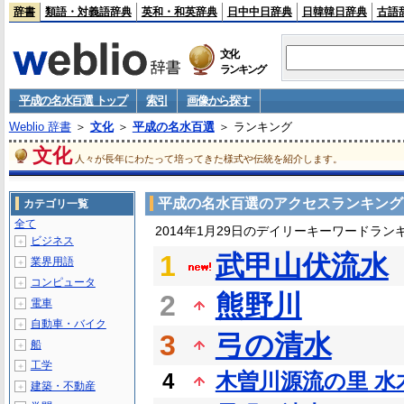
辞書
類語・対義語辞典
英和・和英辞典
日中中日辞典
日韓韓日辞典
古語
文化
ランキング
平成の名水百選 トップ
索引
画像から探す
Weblio 辞書
＞
文化
＞
平成の名水百選
＞ ランキング
文化
人々が長年にわたって培ってきた様式や伝統を紹介します。
平成の名水百選のアクセスランキング
カテゴリ一覧
全て
2014年1月29日のデイリーキーワードラン
ビジネス
＋
1
武甲山伏流水
業界用語
＋
コンピュータ
＋
2
熊野川
電車
＋
自動車・バイク
＋
3
弓の清水
船
＋
工学
＋
4
木曽川源流の里 水
建築・不動産
＋