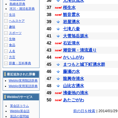
36
元滝伏流水
島嶼名辞典
37
桜生水
河川・湖沼名辞典
38
観音霊水
生活
＋
ヘルスケア
＋
39
岩屋湧水
趣味
＋
40
七滝八壷
スポーツ
＋
41
大雪旭岳源水
生物
＋
42
右近清水
食品
＋
43
潮音洞・清流通り
人名
＋
44
かいふがわ
方言
＋
辞書・百科事典
＋
45
まつもと城下町湧水群
46
藤瀬の水
最近追加された辞書
47
龍興寺清水
Weblio実用類語辞典
48
山比古湧水
Weblio実用英語辞典
49
沸壷池の清水
Weblioのサービス
50
あたごがわ
英会話コラム
前の日を検索
| 2014/01/29
Weblio英会話
英語の質問箱