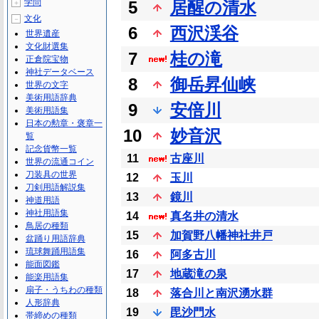
学問
5
居醒の清水
＋
文化
－
6
西沢渓谷
世界遺産
文化財選集
7
桂の滝
正倉院宝物
神社データベース
8
御岳昇仙峡
世界の文字
美術用語辞典
9
安倍川
美術用語集
日本の勲章・褒章一
10
妙音沢
覧
記念貨幣一覧
11
古座川
世界の流通コイン
刀装具の世界
12
玉川
刀剣用語解説集
13
鏡川
神道用語
神社用語集
14
真名井の清水
鳥居の種類
15
加賀野八幡神社井戸
盆踊り用語辞典
琉球舞踊用語集
16
阿多古川
能面図鑑
17
地蔵滝の泉
能楽用語集
扇子・うちわの種類
18
落合川と南沢湧水群
人形辞典
19
毘沙門水
帯締めの種類