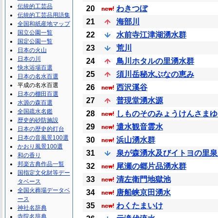
伝統的工芸品
20
わきつぼ
伝統的工芸品用語集
21
海部川
全国和紙産地マップ
国立公園一覧
22
水前寺江津湖湧水群
国定公園一覧
23
荒川
日本の火山
日本の川
24
鳥川ホタルの里湧水群
快水浴場百選
25
須川岳秘水ぶなの恵み
日本の名水百選
平成の名水百選
26
西沢溪谷
日本の棚田百選
27
普現堂湧水源
水源の森百選
全国疏水名鑑
28
しものそのみょうけんさまゆ
歴史的砂防施設
29
遣水観音霊水
日本の歴史的灯台
日本の音風景100選
30
浜山湧水群
かおり風景100選
31
泉が森湧水及びイトヨの里泉
和の香り
邦楽古典作品一覧
32
尾瀬の郷片品湧水群
国指定文化財等デー
33
清左衛門地獄池
タベース
全国火葬場データベ
34
唐船峡京田湧水
ース
35
わくたまいけ
神社名辞典
寺院名辞典