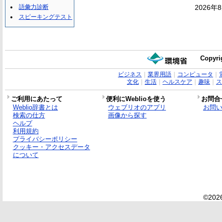
語彙力診断
2026年
スピーキングテスト
Copyri
ビジネス
｜
業界用語
｜
コンピュータ
｜
文化
｜
生活
｜
ヘルスケア
｜
趣味
｜
ス
ご利用にあたって
便利にWeblioを使う
お問合
Weblio辞書とは
ウェブリオのアプリ
お問
検索の仕方
画像から探す
ヘルプ
利用規約
プライバシーポリシー
クッキー・アクセスデータ
について
©2026