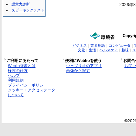
語彙力診断
2026年
スピーキングテスト
Copyri
ビジネス
｜
業界用語
｜
コンピュータ
｜
文化
｜
生活
｜
ヘルスケア
｜
趣味
｜
ス
ご利用にあたって
便利にWeblioを使う
お問合
Weblio辞書とは
ウェブリオのアプリ
お問
検索の仕方
画像から探す
ヘルプ
利用規約
プライバシーポリシー
クッキー・アクセスデータ
について
©2026