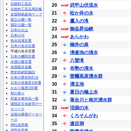
伝統的工芸品
20
武甲山伏流水
伝統的工芸品用語集
21
松か井の水
全国和紙産地マップ
国立公園一覧
22
鷹入の滝
国定公園一覧
23
御岳昇仙峡
日本の火山
日本の川
24
あらかわ
快水浴場百選
25
楠井の泉
日本の名水百選
平成の名水百選
26
沸壷池の清水
日本の棚田百選
27
八曽滝
水源の森百選
全国疏水名鑑
28
布勢の清水
歴史的砂防施設
29
曽爾高原湧水群
日本の歴史的灯台
日本の音風景100選
30
湧玉池
かおり風景100選
31
夏日の極上水
和の香り
邦楽古典作品一覧
32
落合川と南沢湧水群
国指定文化財等デー
33
沼袋の水
タベース
全国火葬場データベ
34
くろそんがわ
ース
35
達目洞
神社名辞典
寺院名辞典