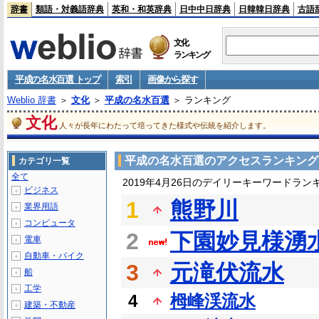
辞書
類語・対義語辞典
英和・和英辞典
日中中日辞典
日韓韓日辞典
古語
文化
ランキング
平成の名水百選 トップ
索引
画像から探す
Weblio 辞書
＞
文化
＞
平成の名水百選
＞ ランキング
文化
人々が長年にわたって培ってきた様式や伝統を紹介します。
平成の名水百選のアクセスランキング
カテゴリ一覧
全て
2019年4月26日のデイリーキーワードラン
ビジネス
＋
1
熊野川
業界用語
＋
コンピュータ
＋
2
下園妙見様湧
電車
＋
自動車・バイク
＋
3
元滝伏流水
船
＋
工学
＋
4
栂峰渓流水
建築・不動産
＋