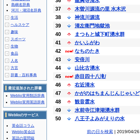
36
龍興寺清水
島嶼名辞典
37
木曽川源流の里 水木沢
河川・湖沼名辞典
38
神流川源流
生活
＋
ヘルスケア
＋
39
清左衛門地獄池
趣味
＋
40
まつもと城下町湧水群
スポーツ
＋
41
かいふがわ
生物
＋
42
なちのたき
食品
＋
43
安倍川
人名
＋
44
山比古湧水
方言
＋
辞書・百科事典
＋
45
赤目四十八滝/
46
右近清水
最近追加された辞書
47
かがのはちまんじんじゃいど
Weblio実用類語辞典
48
観音霊水
Weblio実用英語辞典
49
水前寺江津湖湧水群
Weblioのサービス
50
八王子よみがえりの水
英会話コラム
前の日を検索
| 2019/04/26
Weblio英会話
英語の質問箱