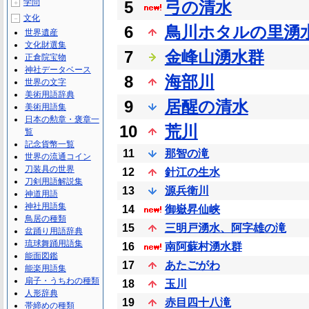
学問
5
弓の清水
＋
文化
－
6
鳥川ホタルの里湧
世界遺産
文化財選集
7
金峰山湧水群
正倉院宝物
神社データベース
8
海部川
世界の文字
美術用語辞典
9
居醒の清水
美術用語集
日本の勲章・褒章一
10
荒川
覧
記念貨幣一覧
11
那智の滝
世界の流通コイン
刀装具の世界
12
針江の生水
刀剣用語解説集
13
源兵衛川
神道用語
神社用語集
14
御嶽昇仙峡
鳥居の種類
15
三明戸湧水、阿字雄の滝
盆踊り用語辞典
琉球舞踊用語集
16
南阿蘇村湧水群
能面図鑑
17
あたごがわ
能楽用語集
扇子・うちわの種類
18
玉川
人形辞典
19
赤目四十八滝
帯締めの種類