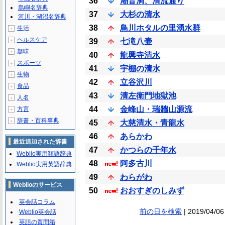
36
潮音洞、清流通り
島嶼名辞典
37
大杉の清水
河川・湖沼名辞典
38
鳥川ホタルの里湧水群
生活
＋
ヘルスケア
＋
39
七滝八壷
趣味
＋
40
龍興寺清水
スポーツ
＋
41
宇棚の清水
生物
＋
42
立谷沢川
食品
＋
43
清左衛門地獄池
人名
＋
44
金峰山・瑞牆山源流
方言
＋
辞書・百科事典
＋
45
大慈清水・青龍水
46
あらかわ
最近追加された辞書
47
かつらの千年水
Weblio実用類語辞典
48
阿多古川
Weblio実用英語辞典
49
わらがわ
Weblioのサービス
50
おおすぎのしみず
英会話コラム
前の日を検索
| 2019/04/06
Weblio英会話
英語の質問箱