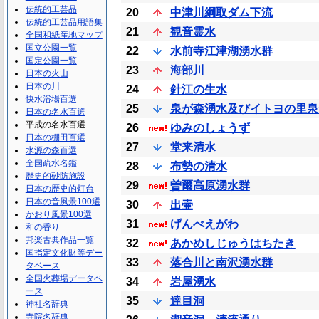
伝統的工芸品
20
中津川綱取ダム下流
伝統的工芸品用語集
21
観音霊水
全国和紙産地マップ
国立公園一覧
22
水前寺江津湖湧水群
国定公園一覧
23
海部川
日本の火山
日本の川
24
針江の生水
快水浴場百選
25
泉が森湧水及びイトヨの里泉
日本の名水百選
平成の名水百選
26
ゆみのしょうず
日本の棚田百選
27
堂来清水
水源の森百選
全国疏水名鑑
28
布勢の清水
歴史的砂防施設
29
曽爾高原湧水群
日本の歴史的灯台
日本の音風景100選
30
出壷
かおり風景100選
31
げんべえがわ
和の香り
邦楽古典作品一覧
32
あかめしじゅうはちたき
国指定文化財等デー
33
落合川と南沢湧水群
タベース
全国火葬場データベ
34
岩屋湧水
ース
35
達目洞
神社名辞典
寺院名辞典