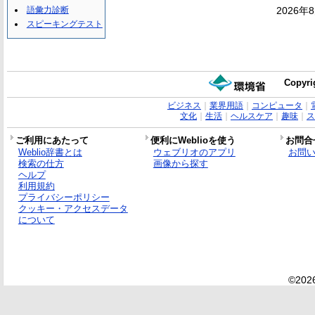
語彙力診断
2026年
スピーキングテスト
Copyri
ビジネス
｜
業界用語
｜
コンピュータ
｜
文化
｜
生活
｜
ヘルスケア
｜
趣味
｜
ス
ご利用にあたって
便利にWeblioを使う
お問合
Weblio辞書とは
ウェブリオのアプリ
お問
検索の仕方
画像から探す
ヘルプ
利用規約
プライバシーポリシー
クッキー・アクセスデータ
について
©2026