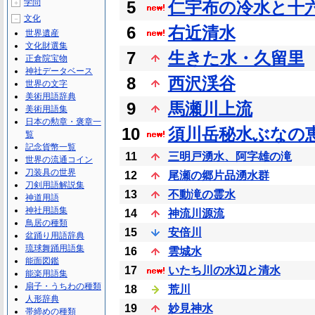
学問
5
仁宇布の冷水と十
＋
文化
－
6
右近清水
世界遺産
文化財選集
7
生きた水・久留里
正倉院宝物
神社データベース
8
西沢渓谷
世界の文字
美術用語辞典
9
馬瀬川上流
美術用語集
日本の勲章・褒章一
10
須川岳秘水ぶなの
覧
記念貨幣一覧
11
三明戸湧水、阿字雄の滝
世界の流通コイン
刀装具の世界
12
尾瀬の郷片品湧水群
刀剣用語解説集
13
不動滝の霊水
神道用語
神社用語集
14
神流川源流
鳥居の種類
15
安倍川
盆踊り用語辞典
琉球舞踊用語集
16
雲城水
能面図鑑
17
いたち川の水辺と清水
能楽用語集
扇子・うちわの種類
18
荒川
人形辞典
19
妙見神水
帯締めの種類