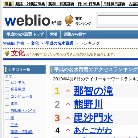
辞書
類語・対義語辞典
英和・和英辞典
日中中日辞典
日韓韓日辞典
古語
文化
ランキング
平成の名水百選 トップ
索引
画像から探す
Weblio 辞書
＞
文化
＞
平成の名水百選
＞ ランキング
文化
人々が長年にわたって培ってきた様式や伝統を紹介します。
平成の名水百選のアクセスランキング
カテゴリ一覧
全て
2019年4月6日のデイリーキーワードランキ
ビジネス
＋
1
那智の滝
業界用語
＋
コンピュータ
＋
2
熊野川
電車
＋
自動車・バイク
＋
3
毘沙門水
船
＋
工学
＋
4
あたごがわ
建築・不動産
＋