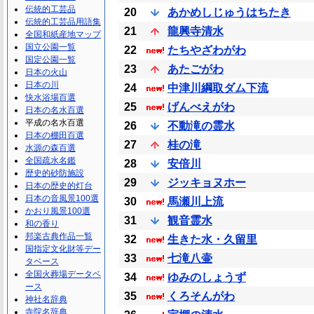
伝統的工芸品
20
あかめしじゅうはちたき
伝統的工芸品用語集
21
龍興寺清水
全国和紙産地マップ
国立公園一覧
22
たちやざわがわ
国定公園一覧
23
あたごがわ
日本の火山
日本の川
24
中津川綱取ダム下流
快水浴場百選
25
げんべえがわ
日本の名水百選
平成の名水百選
26
不動滝の霊水
日本の棚田百選
27
桂の滝
水源の森百選
全国疏水名鑑
28
安倍川
歴史的砂防施設
29
ジッキョヌホー
日本の歴史的灯台
日本の音風景100選
30
馬瀬川上流
かおり風景100選
31
観音霊水
和の香り
邦楽古典作品一覧
32
生きた水・久留里
国指定文化財等デー
33
七滝八壷
タベース
全国火葬場データベ
34
ゆみのしょうず
ース
35
くろそんがわ
神社名辞典
寺院名辞典