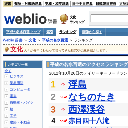
辞書
類語・対義語辞典
英和・和英辞典
日中中日辞典
日韓韓日辞典
古語
文化
ランキング
平成の名水百選 トップ
索引
ランキング
画像から探す
Weblio 辞書
＞
文化
＞
平成の名水百選
＞ ランキング
文化
人々が長年にわたって培ってきた様式や伝統を紹介します。
平成の名水百選のアクセスランキング
カテゴリ一覧
全て
2012年10月26日のデイリーキーワードラ
ビジネス
＋
1
浮島
業界用語
＋
コンピュータ
＋
2
なちのたき
電車
＋
自動車・バイク
＋
3
西澤渓谷
船
＋
工学
＋
4
赤目四十八滝
建築・不動産
＋