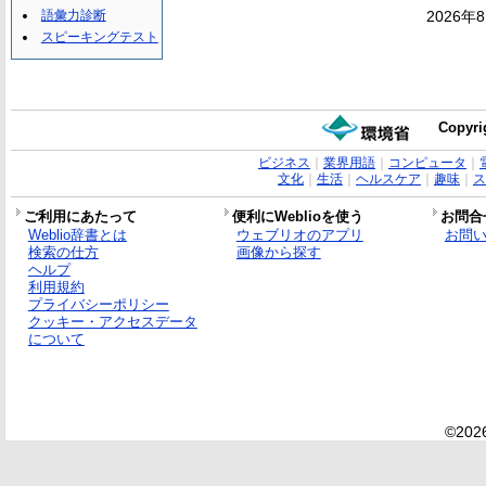
語彙力診断
2026年
スピーキングテスト
Copyri
ビジネス
｜
業界用語
｜
コンピュータ
｜
文化
｜
生活
｜
ヘルスケア
｜
趣味
｜
ス
ご利用にあたって
便利にWeblioを使う
お問合
Weblio辞書とは
ウェブリオのアプリ
お問
検索の仕方
画像から探す
ヘルプ
利用規約
プライバシーポリシー
クッキー・アクセスデータ
について
©2026