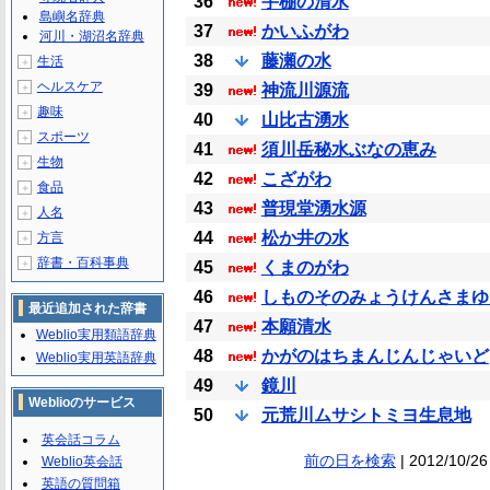
36
宇棚の清水
島嶼名辞典
37
かいふがわ
河川・湖沼名辞典
38
藤瀬の水
生活
＋
ヘルスケア
＋
39
神流川源流
趣味
＋
40
山比古湧水
スポーツ
＋
41
須川岳秘水ぶなの恵み
生物
＋
42
こざがわ
食品
＋
43
普現堂湧水源
人名
＋
44
松か井の水
方言
＋
辞書・百科事典
＋
45
くまのがわ
46
しものそのみょうけんさまゆ
最近追加された辞書
47
本願清水
Weblio実用類語辞典
48
かがのはちまんじんじゃいど
Weblio実用英語辞典
49
鏡川
Weblioのサービス
50
元荒川ムサシトミヨ生息地
英会話コラム
前の日を検索
| 2012/10/26
Weblio英会話
英語の質問箱