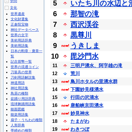
学問
5
いたち川の水辺と
＋
文化
－
6
那智の滝
世界遺産
文化財選集
7
西沢渓谷
正倉院宝物
神社データベース
8
黒尊川
世界の文字
美術用語辞典
9
うきしま
美術用語集
日本の勲章・褒章一
10
毘沙門水
覧
記念貨幣一覧
11
三明戸湧水、阿字雄の滝
世界の流通コイン
刀装具の世界
12
荒川
刀剣用語解説集
13
鳥川ホタルの里湧水群
神道用語
神社用語集
14
下園妙見様湧水
鳥居の種類
15
行田の沢清水
盆踊り用語辞典
琉球舞踊用語集
16
唐船峡京田湧水
能面図鑑
17
妙見神水
能楽用語集
扇子・うちわの種類
18
たまがわ
人形辞典
19
わきつぼ
帯締めの種類