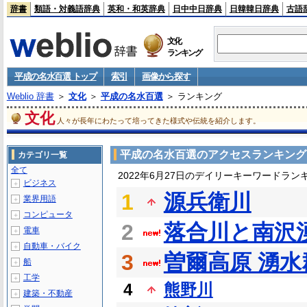
辞書
類語・対義語辞典
英和・和英辞典
日中中日辞典
日韓韓日辞典
古語
文化
ランキング
平成の名水百選 トップ
索引
画像から探す
Weblio 辞書
＞
文化
＞
平成の名水百選
＞ ランキング
文化
人々が長年にわたって培ってきた様式や伝統を紹介します。
平成の名水百選のアクセスランキング
カテゴリ一覧
全て
2022年6月27日のデイリーキーワードラン
ビジネス
＋
1
源兵衛川
業界用語
＋
コンピュータ
＋
2
落合川と南沢
電車
＋
自動車・バイク
＋
3
曽爾高原 湧水
船
＋
工学
＋
4
熊野川
建築・不動産
＋