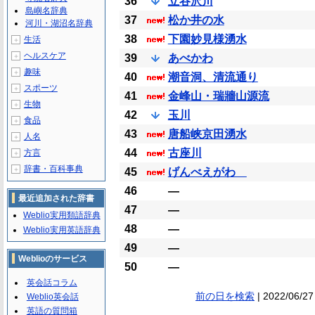
36
立谷沢川
島嶼名辞典
37
松か井の水
河川・湖沼名辞典
38
下園妙見様湧水
生活
＋
ヘルスケア
＋
39
あべかわ
趣味
＋
40
潮音洞、清流通り
スポーツ
＋
41
金峰山・瑞牆山源流
生物
＋
42
玉川
食品
＋
43
唐船峡京田湧水
人名
＋
44
古座川
方言
＋
辞書・百科事典
＋
45
げんべえがわ
46
―
最近追加された辞書
47
―
Weblio実用類語辞典
48
―
Weblio実用英語辞典
49
―
Weblioのサービス
50
―
英会話コラム
前の日を検索
| 2022/06/27
Weblio英会話
英語の質問箱