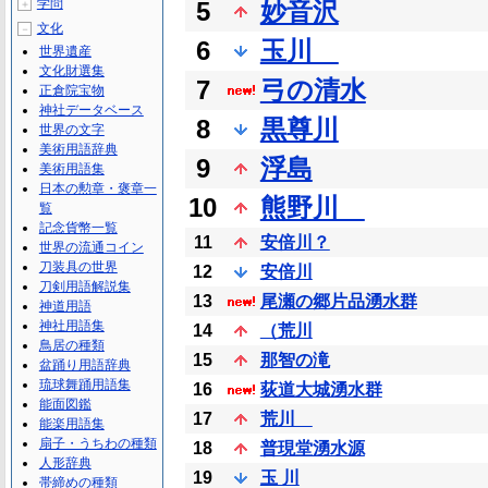
学問
5
妙音沢
＋
文化
－
6
玉川
世界遺産
文化財選集
7
弓の清水
正倉院宝物
神社データベース
8
黒尊川
世界の文字
美術用語辞典
9
浮島
美術用語集
日本の勲章・褒章一
10
熊野川
覧
記念貨幣一覧
11
安倍川？
世界の流通コイン
刀装具の世界
12
安倍川
刀剣用語解説集
13
尾瀬の郷片品湧水群
神道用語
神社用語集
14
（荒川
鳥居の種類
15
那智の滝
盆踊り用語辞典
琉球舞踊用語集
16
荻道大城湧水群
能面図鑑
17
荒川
能楽用語集
扇子・うちわの種類
18
普現堂湧水源
人形辞典
19
玉 川
帯締めの種類