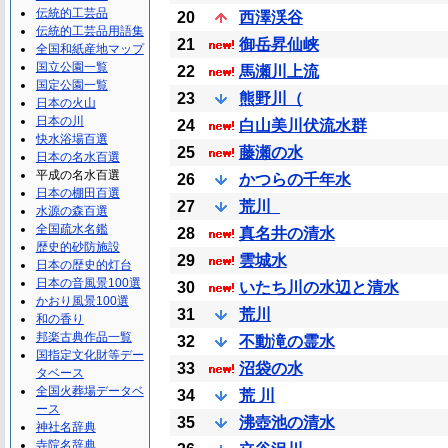
伝統的工芸品
20
西澤渓谷
伝統的工芸品用語集
21
御岳昇仙峡
全国和紙産地マップ
国立公園一覧
22
馬瀬川上流
国定公園一覧
23
熊野川（
日本の火山
日本の川
24
白山美川伏流水群
快水浴場百選
25
藤瀬の水
日本の名水百選
平成の名水百選
26
かつらの千年水
日本の棚田百選
27
荒川_
水源の森百選
全国疏水名鑑
28
真名井の清水
歴史的砂防施設
29
雲城水
日本の歴史的灯台
日本の音風景100選
30
いたち川の水辺と清水
かおり風景100選
31
荒川
和の香り
邦楽古典作品一覧
32
不動滝の霊水
国指定文化財等デー
33
沼袋の水
タベース
全国火葬場データベ
34
荒 川
ース
35
沸壺池の清水
神社名辞典
寺院名辞典