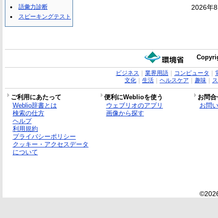
語彙力診断
2026年
スピーキングテスト
Copyri
ビジネス
｜
業界用語
｜
コンピュータ
｜
文化
｜
生活
｜
ヘルスケア
｜
趣味
｜
ス
ご利用にあたって
便利にWeblioを使う
お問合
Weblio辞書とは
ウェブリオのアプリ
お問
検索の仕方
画像から探す
ヘルプ
利用規約
プライバシーポリシー
クッキー・アクセスデータ
について
©2026