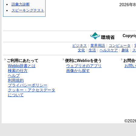
語彙力診断
2026年
スピーキングテスト
Copyri
ビジネス
｜
業界用語
｜
コンピュータ
｜
文化
｜
生活
｜
ヘルスケア
｜
趣味
｜
ス
ご利用にあたって
便利にWeblioを使う
お問合
Weblio辞書とは
ウェブリオのアプリ
お問
検索の仕方
画像から探す
ヘルプ
利用規約
プライバシーポリシー
クッキー・アクセスデータ
について
©2026