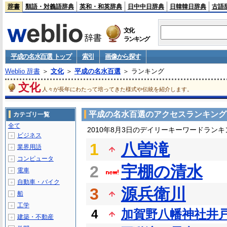
辞書
類語・対義語辞典
英和・和英辞典
日中中日辞典
日韓韓日辞典
古語
文化
ランキング
平成の名水百選 トップ
索引
画像から探す
Weblio 辞書
＞
文化
＞
平成の名水百選
＞ ランキング
文化
人々が長年にわたって培ってきた様式や伝統を紹介します。
平成の名水百選のアクセスランキング
カテゴリ一覧
全て
2010年8月3日のデイリーキーワードランキ
ビジネス
＋
1
八曽滝
業界用語
＋
コンピュータ
＋
2
宇棚の清水
電車
＋
自動車・バイク
＋
3
源兵衛川
船
＋
工学
＋
4
加賀野八幡神社井
建築・不動産
＋