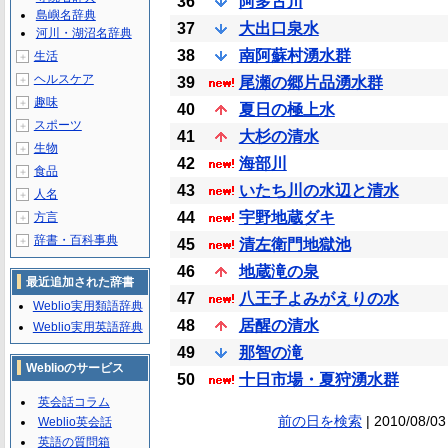
36
阿多古川
島嶼名辞典
37
大出口泉水
河川・湖沼名辞典
38
南阿蘇村湧水群
生活
＋
ヘルスケア
＋
39
尾瀬の郷片品湧水群
趣味
＋
40
夏日の極上水
スポーツ
＋
41
大杉の清水
生物
＋
42
海部川
食品
＋
43
いたち川の水辺と清水
人名
＋
44
宇野地蔵ダキ
方言
＋
辞書・百科事典
＋
45
清左衛門地獄池
46
地蔵滝の泉
最近追加された辞書
47
八王子よみがえりの水
Weblio実用類語辞典
48
居醒の清水
Weblio実用英語辞典
49
那智の滝
Weblioのサービス
50
十日市場・夏狩湧水群
英会話コラム
前の日を検索
| 2010/08/03
Weblio英会話
英語の質問箱