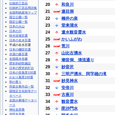
伝統的工芸品
20
和良川
伝統的工芸品用語集
21
達目洞
全国和紙産地マップ
国立公園一覧
22
楠井の泉
国定公園一覧
23
堂来清水
日本の火山
日本の川
24
遣水観音霊水
快水浴場百選
25
かいふがわ
日本の名水百選
平成の名水百選
26
荒川
日本の棚田百選
27
山比古湧水
水源の森百選
全国疏水名鑑
28
潮音洞、清流通り
歴史的砂防施設
29
妙音沢
日本の歴史的灯台
日本の音風景100選
30
三明戸湧水、阿字雄の滝
かおり風景100選
31
妙見神水
和の香り
邦楽古典作品一覧
32
安倍川
国指定文化財等デー
33
古座川
タベース
全国火葬場データベ
34
観音霊水
ース
35
毘沙門水
神社名辞典
寺院名辞典