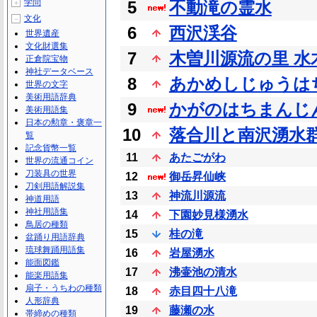
学問
5
不動滝の霊水
＋
文化
－
6
西沢渓谷
世界遺産
文化財選集
7
木曽川源流の里 水
正倉院宝物
神社データベース
8
あかめしじゅうは
世界の文字
美術用語辞典
9
かがのはちまんじ
美術用語集
日本の勲章・褒章一
10
落合川と南沢湧水
覧
記念貨幣一覧
11
あたごがわ
世界の流通コイン
刀装具の世界
12
御岳昇仙峡
刀剣用語解説集
13
神流川源流
神道用語
神社用語集
14
下園妙見様湧水
鳥居の種類
15
桂の滝
盆踊り用語辞典
琉球舞踊用語集
16
岩屋湧水
能面図鑑
17
沸壷池の清水
能楽用語集
扇子・うちわの種類
18
赤目四十八滝
人形辞典
19
藤瀬の水
帯締めの種類