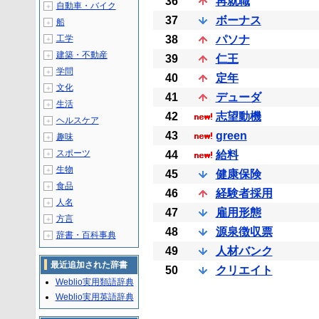
36
再就職
自動車・バイク
＋
37
ボーナス
船
＋
工学
38
パソナ
＋
建築・不動産
＋
39
仁王
学問
＋
40
定年
文化
＋
41
デューダ
生活
＋
42
志望動機
ヘルスケア
＋
43
green
趣味
＋
スポーツ
44
給料
＋
生物
＋
45
健康保険
食品
＋
46
経験者採用
人名
＋
47
雇用形態
方言
＋
48
源泉徴収票
辞書・百科事典
＋
49
人材バンク
最近追加された辞書
50
クリエイト
Weblio実用類語辞典
Weblio実用英語辞典