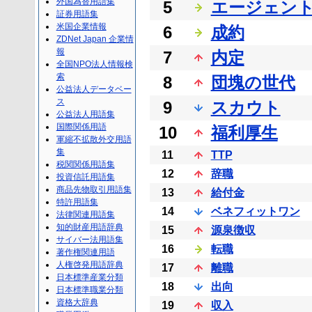
外国為替用語集
5
エージェン
証券用語集
米国企業情報
6
成約
ZDNet Japan 企業情
報
7
内定
全国NPO法人情報検
索
8
団塊の世代
公益法人データベー
ス
9
スカウト
公益法人用語集
国際関係用語
10
福利厚生
軍縮不拡散外交用語
集
11
TTP
税関関係用語集
12
辞職
投資信託用語集
商品先物取引用語集
13
給付金
特許用語集
14
ベネフィットワン
法律関連用語集
知的財産用語辞典
15
源泉徴収
サイバー法用語集
16
転職
著作権関連用語
人権啓発用語辞典
17
離職
日本標準産業分類
18
出向
日本標準職業分類
資格大辞典
19
収入