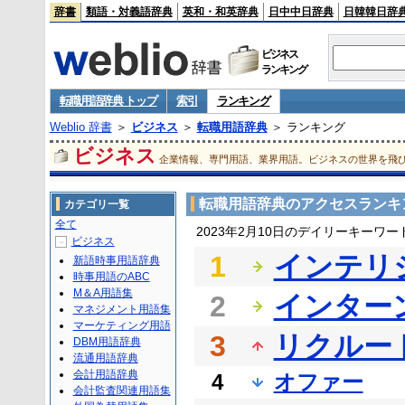
辞書
類語・対義語辞典
英和・和英辞典
日中中日辞典
日韓韓日辞
ビジネス
ランキング
転職用語辞典 トップ
索引
ランキング
Weblio 辞書
＞
ビジネス
＞
転職用語辞典
＞ ランキング
ビジネス
企業情報、専門用語、業界用語。ビジネスの世界を飛
転職用語辞典のアクセスランキ
カテゴリ一覧
全て
2023年2月10日のデイリーキーワ
ビジネス
－
1
インテリ
新語時事用語辞典
時事用語のABC
M＆A用語集
2
インター
マネジメント用語集
マーケティング用語
3
リクルー
DBM用語辞典
流通用語辞典
会計用語辞典
4
オファー
会計監査関連用語集