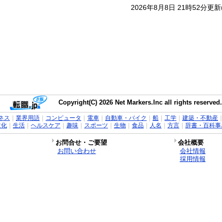
2026年8月8日 21時52分更
Copyright(C) 2026 Net Markers.Inc all rights reserved.
ネス
｜
業界用語
｜
コンピュータ
｜
電車
｜
自動車・バイク
｜
船
｜
工学
｜
建築・不動産
文化
｜
生活
｜
ヘルスケア
｜
趣味
｜
スポーツ
｜
生物
｜
食品
｜
人名
｜
方言
｜
辞書・百科事
お問合せ・ご要望
会社概要
お問い合わせ
会社情報
採用情報