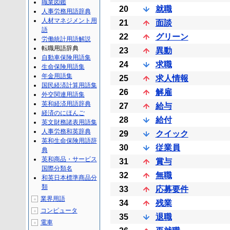
職業図鑑
20
就職
人事労務用語辞典
人材マネジメント用
21
面談
語
22
グリーン
労働統計用語解説
転職用語辞典
23
異動
自動車保険用語集
24
求職
生命保険用語集
年金用語集
25
求人情報
国民経済計算用語集
26
解雇
外交関連用語集
英和経済用語辞典
27
給与
経済のにほんご
28
給付
英文財務諸表用語集
人事労務和英辞典
29
クイック
英和生命保険用語辞
30
従業員
典
英和商品・サービス
31
賞与
国際分類名
32
無職
和英日本標準商品分
類
33
応募要件
業界用語
＋
34
残業
コンピュータ
＋
35
退職
電車
＋