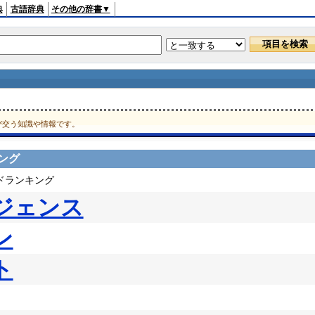
典
古語辞典
その他の辞書▼
び交う知識や情報です。
ング
ードランキング
ジェンス
ン
ト