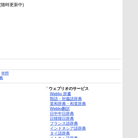
新(随時更新中)
｜
学問
典
ウェブリオのサービス
Weblio 辞書
類語・対義語辞典
英和辞典・和英辞典
Weblio翻訳
日中中日辞典
日韓韓日辞典
フランス語辞典
インドネシア語辞典
タイ語辞典