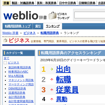
辞書
類語・対義語辞典
英和・和英辞典
日中中日辞典
日韓韓日辞典
古語
ビジネス
ランキング
転職用語辞典 トップ
索引
ランキング
Weblio 辞書
＞
ビジネス
＞
転職用語辞典
＞ ランキング
ビジネス
企業情報、専門用語、業界用語。ビジネスの世界を飛び交う知
転職用語辞典のアクセスランキング
カテゴリ一覧
全て
2019年6月10日のデイリーキーワードラン
ビジネス
－
1
出向
新語時事用語辞典
時事用語のABC
M＆A用語集
2
転職
マネジメント用語集
マーケティング用語
3
従業員
DBM用語辞典
流通用語辞典
会計用語辞典
4
異動
会計監査関連用語集