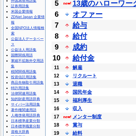
外国為替用語集
5
13歳のハローワー
証券用語集
米国企業情報
6
オファー
ZDNet Japan 企業情
報
7
給与
全国NPO法人情報検
索
8
給付
公益法人データベー
ス
9
成約
公益法人用語集
国際関係用語
10
給付金
軍縮不拡散外交用語
集
11
解雇
税関関係用語集
12
リクルート
投資信託用語集
商品先物取引用語集
13
退職
特許用語集
14
国民年金
法律関連用語集
知的財産用語辞典
15
福利厚生
サイバー法用語集
16
収入
著作権関連用語
人権啓発用語辞典
17
メンター制度
日本標準産業分類
18
賞与
日本標準職業分類
資格大辞典
19
給料