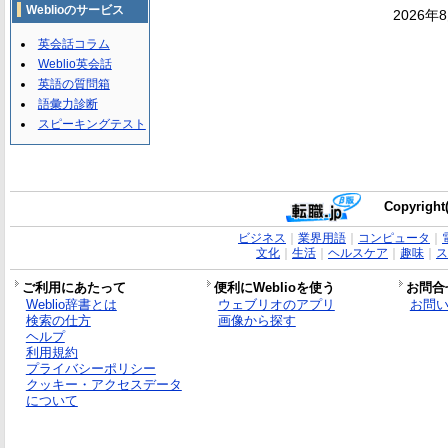
Weblioのサービス
2026年
英会話コラム
Weblio英会話
英語の質問箱
語彙力診断
スピーキングテスト
Copyright(
ビジネス
｜
業界用語
｜
コンピュータ
｜
文化
｜
生活
｜
ヘルスケア
｜
趣味
｜
ス
ご利用にあたって
便利にWeblioを使う
お問合
Weblio辞書とは
ウェブリオのアプリ
お問
検索の仕方
画像から探す
ヘルプ
利用規約
プライバシーポリシー
クッキー・アクセスデータ
について