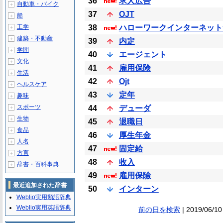
36
求人広告
自動車・バイク
＋
37
OJT
船
＋
工学
38
ハローワークインターネット
＋
建築・不動産
＋
39
内定
学問
＋
40
エージェント
文化
＋
41
雇用保険
生活
＋
42
Ojt
ヘルスケア
＋
43
定年
趣味
＋
スポーツ
44
デューダ
＋
生物
＋
45
退職日
食品
＋
46
厚生年金
人名
＋
47
固定給
方言
＋
48
收入
辞書・百科事典
＋
49
雇用保險
最近追加された辞書
50
インターン
Weblio実用類語辞典
Weblio実用英語辞典
前の日を検索
| 2019/06/10