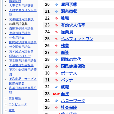
職業図鑑
20
雇用形態
人事労務用語辞典
人材マネジメント用
21
源泉徴収
語
22
離職
労働統計用語解説
転職用語辞典
23
有効求人倍率
自動車保険用語集
24
從業員
生命保険用語集
年金用語集
25
ベネフィットワン
国民経済計算用語集
26
残業
外交関連用語集
英和経済用語辞典
27
面談
経済のにほんご
28
団塊の世代
英文財務諸表用語集
人事労務和英辞典
29
国民健康保険
英和生命保険用語辞
30
ボーナス
典
英和商品・サービス
31
パソナ
国際分類名
32
就職
和英日本標準商品分
類
33
面接
業界用語
＋
34
ハローワーク
コンピュータ
＋
35
社会保険
電車
＋