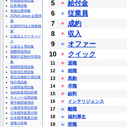
外国為替用語集
5
給付金
証券用語集
米国企業情報
6
従業員
ZDNet Japan 企業情
報
7
成約
全国NPO法人情報検
索
8
収入
公益法人データベー
ス
9
オファー
公益法人用語集
国際関係用語
10
クイック
軍縮不拡散外交用語
集
11
退職
税関関係用語集
12
就職
投資信託用語集
商品先物取引用語集
13
異動
特許用語集
14
求職
法律関連用語集
知的財産用語辞典
15
給料
サイバー法用語集
16
インテリジェンス
著作権関連用語
人権啓発用語辞典
17
離職
日本標準産業分類
18
福利厚生
日本標準職業分類
資格大辞典
19
辞職