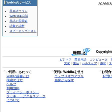
Weblioのサービス
2026年
英会話コラム
Weblio英会話
英語の質問箱
語彙力診断
スピーキングテスト
Copyright(
ビジネス
｜
業界用語
｜
コンピュータ
｜
文化
｜
生活
｜
ヘルスケア
｜
趣味
｜
ス
ご利用にあたって
便利にWeblioを使う
お問合
Weblio辞書とは
ウェブリオのアプリ
お問
検索の仕方
画像から探す
ヘルプ
利用規約
プライバシーポリシー
クッキー・アクセスデータ
について