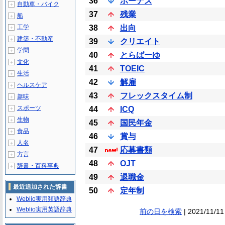
36
ボーナス
自動車・バイク
＋
37
残業
船
＋
工学
38
出向
＋
建築・不動産
＋
39
クリエイト
学問
＋
40
とらばーゆ
文化
＋
41
TOEIC
生活
＋
42
解雇
ヘルスケア
＋
43
フレックスタイム制
趣味
＋
スポーツ
44
ICQ
＋
生物
＋
45
国民年金
食品
＋
46
賞与
人名
＋
47
応募書類
方言
＋
48
OJT
辞書・百科事典
＋
49
退職金
最近追加された辞書
50
定年制
Weblio実用類語辞典
Weblio実用英語辞典
前の日を検索
| 2021/11/11