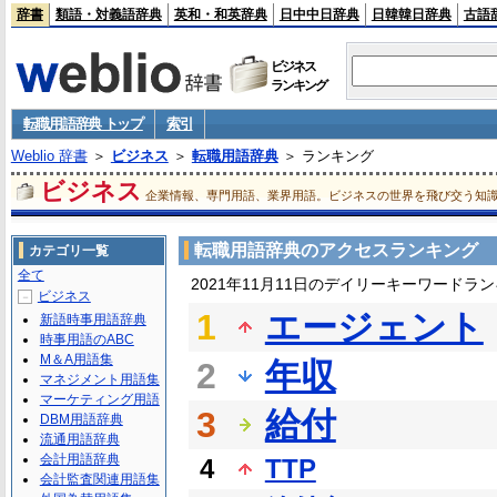
辞書
類語・対義語辞典
英和・和英辞典
日中中日辞典
日韓韓日辞典
古語
ビジネス
ランキング
転職用語辞典 トップ
索引
Weblio 辞書
＞
ビジネス
＞
転職用語辞典
＞ ランキング
ビジネス
企業情報、専門用語、業界用語。ビジネスの世界を飛び交う知
転職用語辞典のアクセスランキング
カテゴリ一覧
全て
2021年11月11日のデイリーキーワードラ
ビジネス
－
1
エージェント
新語時事用語辞典
時事用語のABC
M＆A用語集
2
年収
マネジメント用語集
マーケティング用語
3
給付
DBM用語辞典
流通用語辞典
会計用語辞典
4
TTP
会計監査関連用語集