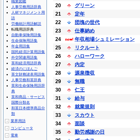
職業図鑑
20
グリーン
人事労務用語辞典
人材マネジメント用
21
定年
語
22
団塊の世代
労働統計用語解説
転職用語辞典
23
仕事納め
自動車保険用語集
24
年収相場シュミレーション
生命保険用語集
年金用語集
25
リクルート
国民経済計算用語集
26
ハローワーク
外交関連用語集
英和経済用語辞典
27
内定
経済のにほんご
28
源泉徴収
英文財務諸表用語集
人事労務和英辞典
29
無職
英和生命保険用語辞
30
仁王
典
英和商品・サービス
31
給与
国際分類名
32
就業規則
和英日本標準商品分
類
33
スカウト
業界用語
＋
34
面談
コンピュータ
＋
35
勤労感謝の日
電車
＋