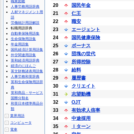
職業図鑑
20
国民年金
人事労務用語辞典
人材マネジメント用
21
仁王
語
22
職安
労働統計用語解説
転職用語辞典
23
エージェント
自動車保険用語集
24
国民健康保険
生命保険用語集
年金用語集
25
ボーナス
国民経済計算用語集
26
団塊の世代
外交関連用語集
英和経済用語辞典
27
所得控除
経済のにほんご
28
給料
英文財務諸表用語集
人事労務和英辞典
29
履歴書
英和生命保険用語辞
30
クリエイト
典
英和商品・サービス
31
志望動機
国際分類名
32
OJT
和英日本標準商品分
類
33
有効求人倍率
業界用語
＋
34
中途採用
コンピュータ
＋
35
Ｉターン
電車
＋