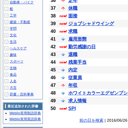
36
定年
自動車・バイク
＋
37
休職
船
＋
工学
38
面接
＋
建築・不動産
＋
39
ジョブシャドウイング
学問
＋
40
求職
文化
＋
41
雇用形態
生活
＋
42
勤労感謝の日
ヘルスケア
＋
43
退職
趣味
＋
スポーツ
44
残業手当
＋
生物
＋
45
内定
食品
＋
46
従業員
人名
＋
47
年収
方言
＋
48
ホワイトカラーエグゼンプシ
辞書・百科事典
＋
49
求人情報
最近追加された辞書
50
SPI
Weblio実用類語辞典
Weblio実用英語辞典
前の日を検索
| 2016/06/26