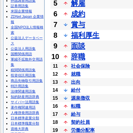
外国為替用語集
5
解雇
証券用語集
米国企業情報
6
成約
ZDNet Japan 企業情
報
7
賞与
全国NPO法人情報検
索
8
福利厚生
公益法人データベー
ス
9
面談
公益法人用語集
国際関係用語
10
辞職
軍縮不拡散外交用語
集
11
社会保険
税関関係用語集
12
就職
投資信託用語集
商品先物取引用語集
13
出向
特許用語集
14
給付
法律関連用語集
知的財産用語辞典
15
源泉徴収
サイバー法用語集
16
転職
著作権関連用語
人権啓発用語辞典
17
給与
日本標準産業分類
18
契約社員
日本標準職業分類
資格大辞典
19
労働分配率