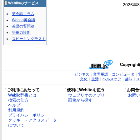
Weblioのサービス
2026年
英会話コラム
Weblio英会話
英語の質問箱
語彙力診断
スピーキングテスト
Copyright(
ビジネス
｜
業界用語
｜
コンピュータ
｜
文化
｜
生活
｜
ヘルスケア
｜
趣味
｜
ス
ご利用にあたって
便利にWeblioを使う
お問合
Weblio辞書とは
ウェブリオのアプリ
お問
検索の仕方
画像から探す
ヘルプ
利用規約
プライバシーポリシー
クッキー・アクセスデータ
について