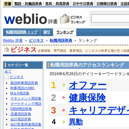
辞書
類語・対義語辞典
英和・和英辞典
日中中日辞典
日韓韓日辞典
古語
ビジネス
ランキング
転職用語辞典 トップ
索引
ランキング
Weblio 辞書
＞
ビジネス
＞
転職用語辞典
＞ ランキング
ビジネス
企業情報、専門用語、業界用語。ビジネスの世界を飛び交う知
転職用語辞典のアクセスランキング
カテゴリ一覧
全て
2016年6月26日のデイリーキーワードラン
ビジネス
－
1
オファー
新語時事用語辞典
時事用語のABC
M＆A用語集
2
健康保険
マネジメント用語集
マーケティング用語
3
キャリアデザ
DBM用語辞典
流通用語辞典
会計用語辞典
4
異動
会計監査関連用語集